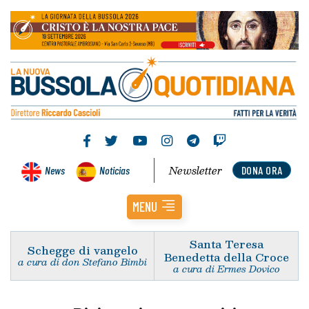
Newsletter
News
Noticias
DONA ORA
MENU
Santa Teresa
Schegge di vangelo
Benedetta della Croce
a cura di don Stefano Bimbi
a cura di Ermes Dovico