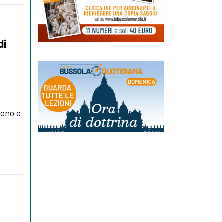
di
e
meno e