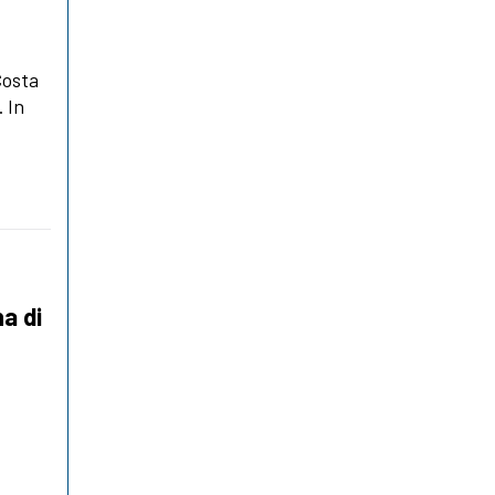
Costa
. In
a di