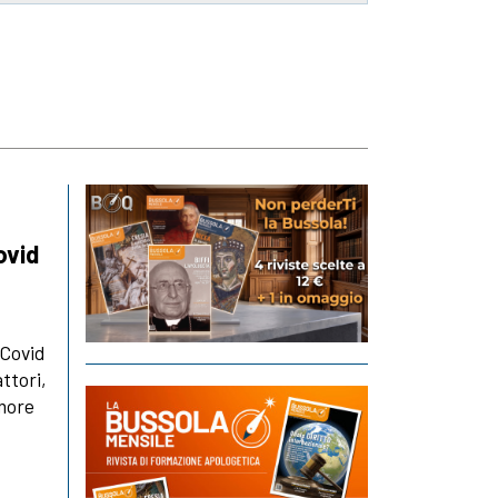
ovid
-Covid
attori,
imore