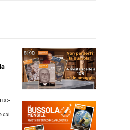
da
l DC-
e dal