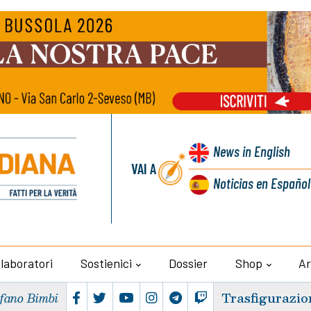
News
in English
VAI A
Noticias
en Español
llaboratori
Sostienici
Dossier
Shop
Ar
Trasfigurazio
efano Bimbi