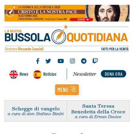
Newsletter
News
Noticias
DONA ORA
MENU
Santa Teresa
Schegge di vangelo
Benedetta della Croce
a cura di don Stefano Bimbi
a cura di Ermes Dovico