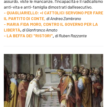
assurdo, viste le mancanze, l'incapacità e il radicalismo
anti-vita e anti-famiglia dimostrati dall'esecutivo.
- QUAGLIARIELLO: «I CATTOLICI SERVONO PER FARE
IL PARTITO DI CONTE,
di Andrea Zambrano
- MARIA FIDA MORO, CONTRO IL GOVERNO PER LA
LIBERTÀ
,
di Gianfranco Amato
- LA BEFFA DEI "RISTORI"
,
di Ruben Razzante