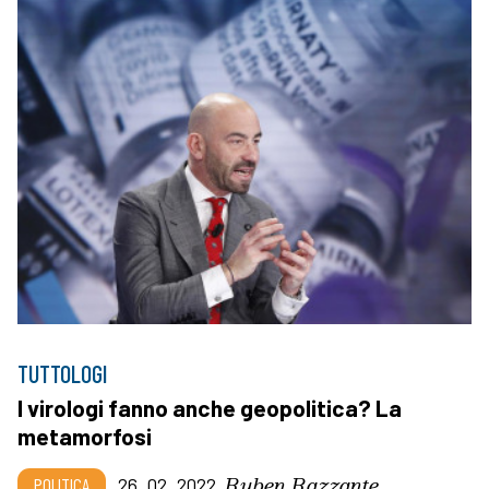
TUTTOLOGI
I virologi fanno anche geopolitica? La
metamorfosi
Ruben Razzante
POLITICA
26_02_2022