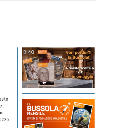
ieste
e
he
gazze