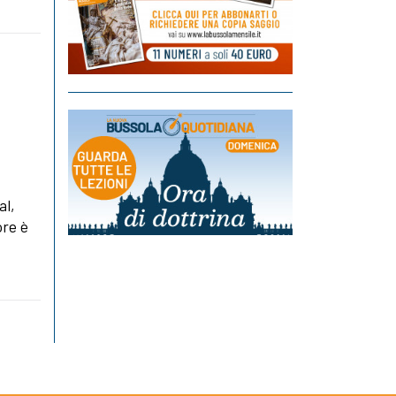
al,
ore è