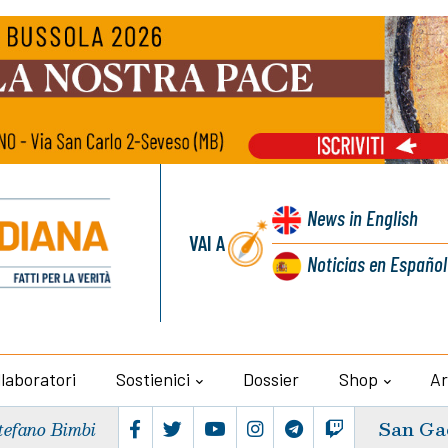
News
in English
VAI A
Noticias
en Español
llaboratori
Sostienici
Dossier
Shop
Ar
San Ga
tefano Bimbi