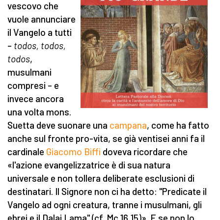
vescovo che
vuole annunciare
il Vangelo a tutti
–
todos, todos,
todos
,
musulmani
compresi – e
invece ancora
una volta mons.
Suetta deve suonare una
campana
, come ha fatto
anche sul fronte pro-vita, se già ventisei anni fa il
cardinale
Giacomo Biffi
doveva ricordare che
«l'azione evangelizzatrice è di sua natura
universale e non tollera deliberate esclusioni di
destinatari. Il Signore non ci ha detto: "Predicate il
Vangelo ad ogni creatura, tranne i musulmani, gli
ebrei e il Dalai Lama" (cf. Mc 16,15)». E se non lo