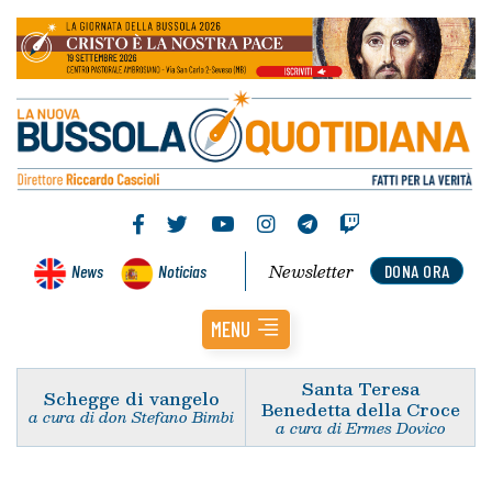
Newsletter
News
Noticias
DONA ORA
MENU
Santa Teresa
Schegge di vangelo
Benedetta della Croce
a cura di don Stefano Bimbi
a cura di Ermes Dovico