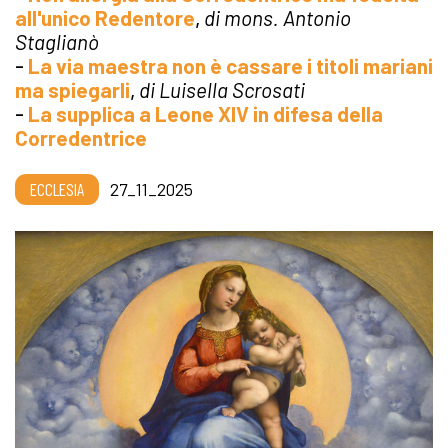
all'unico Redentore
,
di mons. Antonio
Staglianò
-
La via maestra non è cassare i titoli mariani
ma spiegarli
,
di Luisella Scrosati
-
La supplica a Leone XIV in difesa della
Corredentrice
ECCLESIA
27_11_2025