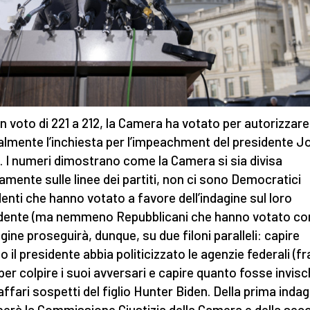
n voto di 221 a 212, la Camera ha votato per autorizzare
ialmente l’inchiesta per l’impeachment del presidente J
. I numeri dimostrano come la Camera si sia divisa
amente sulle linee dei partiti, non ci sono Democratici
denti che hanno votato a favore dell’indagine sul loro
dente (ma nemmeno Repubblicani che hanno votato con
agine proseguirà, dunque, su due filoni paralleli: capire
 il presidente abbia politicizzato le agenzie federali (fr
) per colpire i suoi avversari e capire quanto fosse invis
affari sospetti del figlio Hunter Biden. Della prima indag
erà la Commissione Giustizia della Camera e della sec