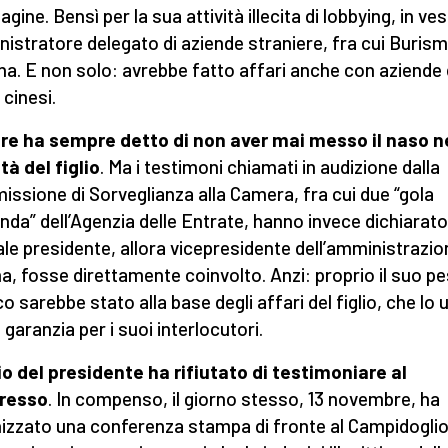
agine. Bensì per la sua attività illecita di lobbying, in ves
istratore delegato di aziende straniere, fra cui Burism
na. E non solo: avrebbe fatto affari anche con aziende 
 cinesi.
dre ha sempre detto di non aver mai messo il naso n
ità del figlio
. Ma i testimoni chiamati in audizione dalla
ssione di Sorveglianza alla Camera, fra cui due “gola
nda” dell’Agenzia delle Entrate, hanno invece dichiarat
uale presidente, allora vicepresidente dell’amministrazi
, fosse direttamente coinvolto. Anzi: proprio il suo p
co sarebbe stato alla base degli affari del figlio, che lo
garanzia per i suoi interlocutori.
glio del presidente ha rifiutato di testimoniare al
resso
. In compenso, il giorno stesso, 13 novembre, ha
izzato una conferenza stampa di fronte al Campidoglio