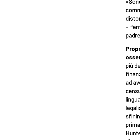
«Sono
commi
disto
- Per
padre
Propr
osse
più d
finan
ad av
censu
lingu
legal
sfini
prima
Hunte