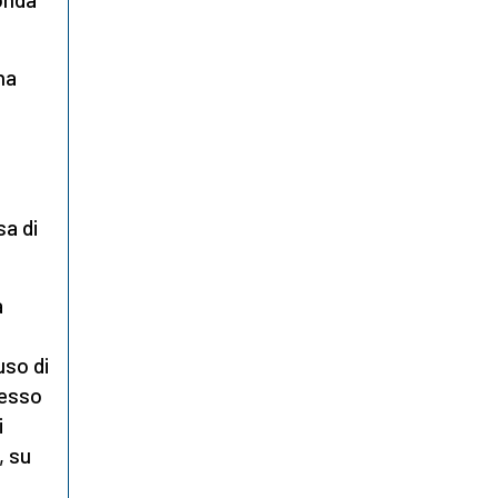
ha
o
,
sa di
a
uso di
sesso
i
, su