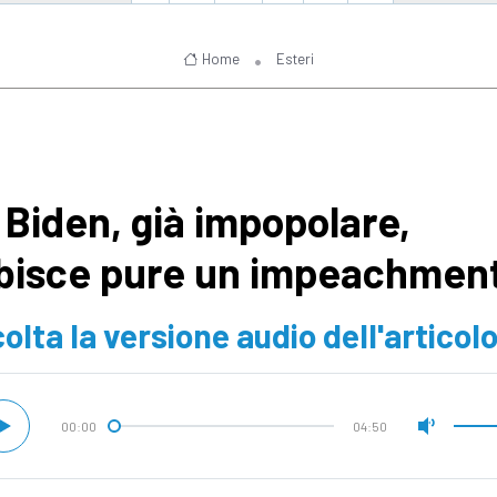
Home
Esteri
 Biden, già impopolare,
bisce pure un impeachmen
olta la versione audio dell'articol
00:00
04:50