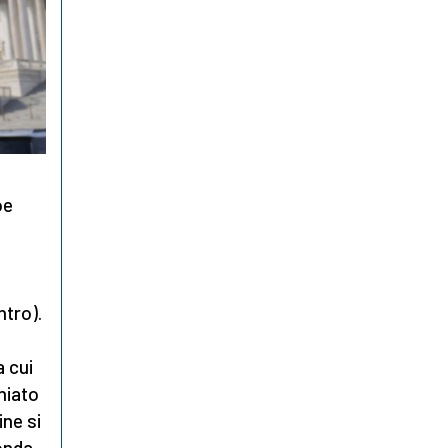
oe
tro).
a cui
chiato
ine si
onda