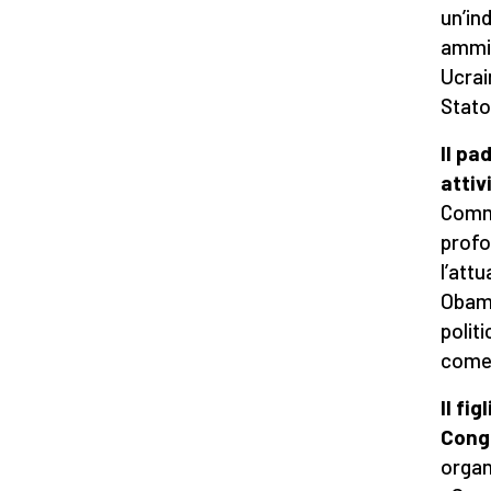
un’ind
ammin
Ucrai
Stato
Il pa
attiv
Commi
profo
l’att
Obama
politi
come 
Il fi
Cong
organ