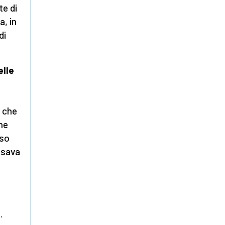
te di
a, in
di
elle
o che
one
eso
 usava
.