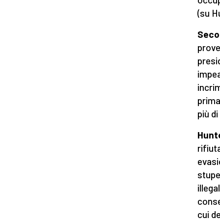
(su H
Seco
prove
presi
impea
incri
prima 
più d
Hunte
rifiu
evasi
stupe
illeg
conse
cui d