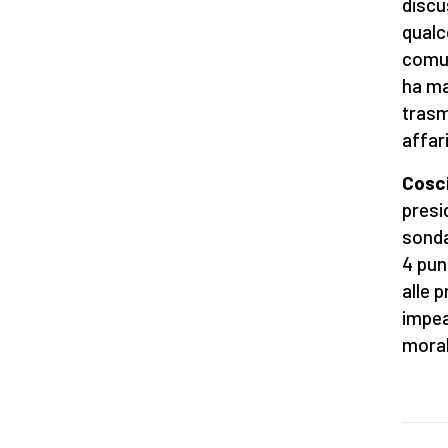
discu
qualc
comun
ha ma
trasm
affar
Cosc
presi
sond
4 pun
alle 
impea
moral