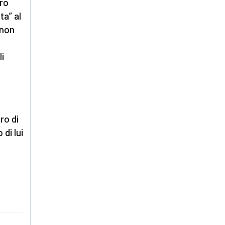
tro
ta” al
 non
i
ro di
di lui