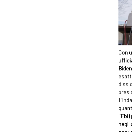
Con u
uffic
Biden
esatt
dissi
presi
L’ind
quanto
l’Fbi
negli 
occup