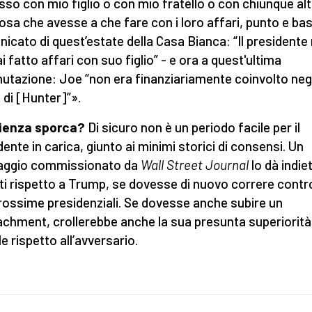
sso con mio figlio o con mio fratello o con chiunque al
osa che avesse a che fare con i loro affari, punto e bas
icato di quest’estate della Casa Bianca: “Il presidente
i fatto affari con suo figlio” - e ora a quest'ultima
utazione: Joe “non era finanziariamente coinvolto negl
i di [Hunter]”».
ienza sporca?
Di sicuro non è un periodo facile per il
dente in carica, giunto ai minimi storici di consensi. Un
aggio commissionato da
Wall Street Journal
lo dà indiet
ti rispetto a Trump, se dovesse di nuovo correre contro 
prossime presidenziali. Se dovesse anche subire un
chment, crollerebbe anche la sua presunta superiorità
e rispetto all’avversario.