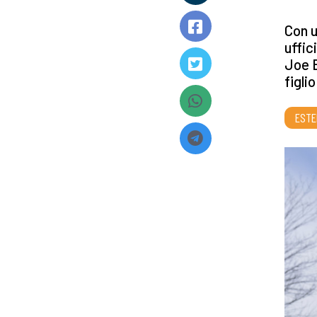
Con u
uffic
Joe B
figli
ESTE