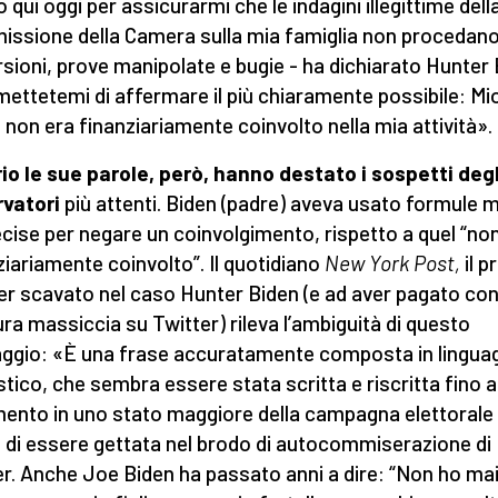
 qui oggi per assicurarmi che le indagini illegittime dell
ssione della Camera sulla mia famiglia non procedano
rsioni, prove manipolate e bugie - ha dichiarato Hunter
mettetemi di affermare il più chiaramente possibile: Mi
 non era finanziariamente coinvolto nella mia attività».
io le sue parole, però, hanno destato i sospetti degl
rvatori
più attenti. Biden (padre) aveva usato formule 
ecise per negare un coinvolgimento, rispetto a quel “no
ziariamente coinvolto”. Il quotidiano
New York Post,
il p
er scavato nel caso Hunter Biden (e ad aver pagato co
ra massiccia su Twitter) rileva l’ambiguità di questo
aggio: «È una frase accuratamente composta in lingua
istico, che sembra essere stata scritta e riscritta fino a
mento in uno stato maggiore della campagna elettorale
 di essere gettata nel brodo di autocommiserazione di
r. Anche Joe Biden ha passato anni a dire: “Non ho ma