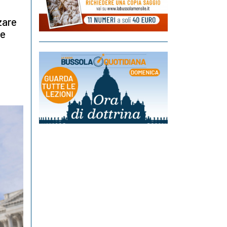
zare
te