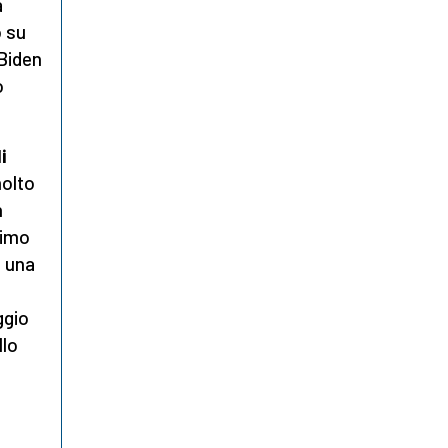
a
 su
 Biden
o
i
molto
n
rimo
n una
ggio
llo
i