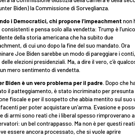
unter Biden) la Commissione di Sorveglianza.
ndo i Democratici, chi propone l’impeachment
non 
 consistenti e pensa solo alla vendetta: Trump è l’unic
dente della storia americana che ha subito due
chment, di cui uno dopo la fine del suo mandato. Ora
minare Joe Biden sarebbe un modo di pareggiare i conti
delle elezioni presidenziali. Ma, a dire il vero, c’è qualco
i un mero sentimento di vendetta.
r Biden è un vero problema per il padre
. Dopo che h
tato il patteggiamento, è stato incriminato per presunta
one fiscale e per il sospetto che abbia mentito sul suo 
facenti per poter acquistare un’arma. Evasione e pos
ale di armi sono reati che i liberal spesso rimproverano a
rvatori: un bel contrappasso. Ma non è per questi reati
eve essere ancora processato, che si vuole aprire