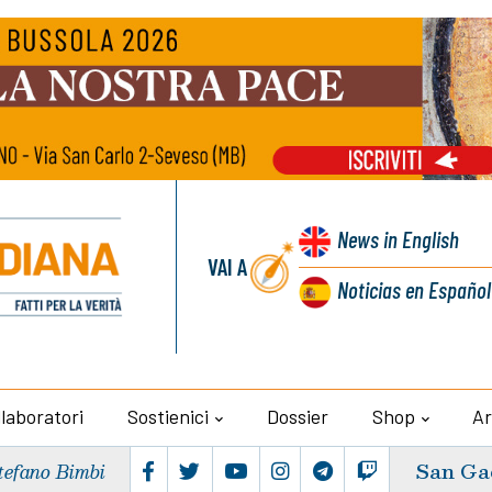
News
in English
VAI A
Noticias
en Español
llaboratori
Sostienici
Dossier
Shop
Ar
San Ga
tefano Bimbi