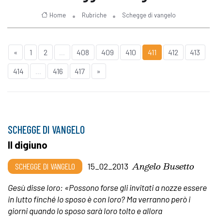
Home
Rubriche
Schegge di vangelo
«
1
2
...
408
409
410
411
412
413
414
...
416
417
»
SCHEGGE DI VANGELO
Il digiuno
Angelo Busetto
SCHEGGE DI VANGELO
15_02_2013
Gesù disse loro: «Possono forse gli invitati a nozze essere
in lutto finché lo sposo è con loro? Ma verranno però i
giorni quando lo sposo sarà loro tolto e allora