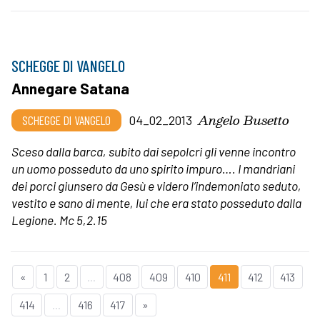
SCHEGGE DI VANGELO
Annegare Satana
Angelo Busetto
SCHEGGE DI VANGELO
04_02_2013
Sceso dalla barca, subito dai sepolcri gli venne incontro
un uomo posseduto da uno spirito impuro…. I mandriani
dei porci giunsero da Gesù e videro l’indemoniato seduto,
vestito e sano di mente, lui che era stato posseduto dalla
Legione. Mc 5,2.15
«
1
2
...
408
409
410
411
412
413
414
...
416
417
»