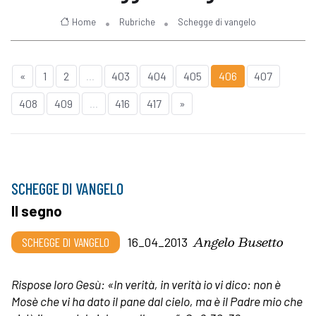
Home
Rubriche
Schegge di vangelo
«
1
2
...
403
404
405
406
407
408
409
...
416
417
»
SCHEGGE DI VANGELO
Il segno
Angelo Busetto
SCHEGGE DI VANGELO
16_04_2013
Rispose loro Gesù: «In verità, in verità io vi dico: non è
Mosè che vi ha dato il pane dal cielo, ma è il Padre mio che