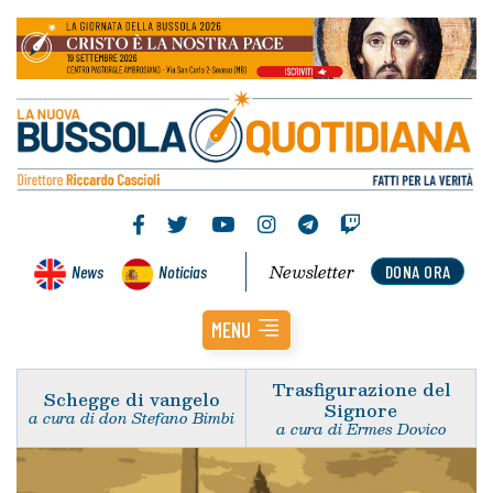
Newsletter
News
Noticias
DONA ORA
MENU
Trasfigurazione del
Schegge di vangelo
Signore
a cura di don Stefano Bimbi
a cura di Ermes Dovico