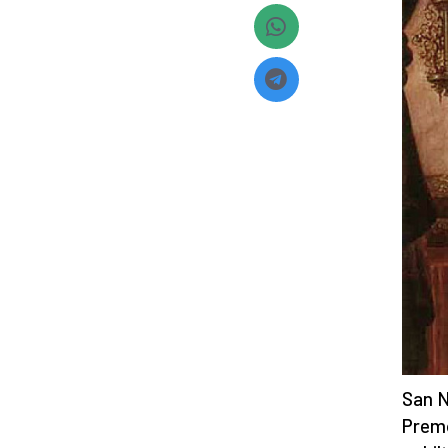
San N
Premo