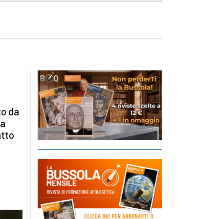
to da
na
atto