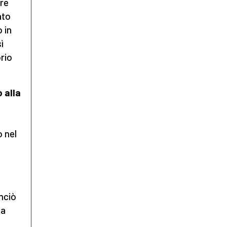
dre
ato
 in
ì
rio
 alla
o nel
unciò
na