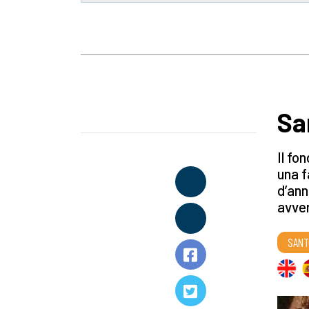
Sa
Il fo
una f
d’ann
avven
SANT