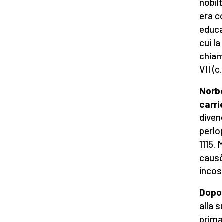
nobil
era c
educa
cui l
chiam
VII (c
Norbe
carri
diven
perlo
1115.
causò
incos
Dopo 
alla 
prima