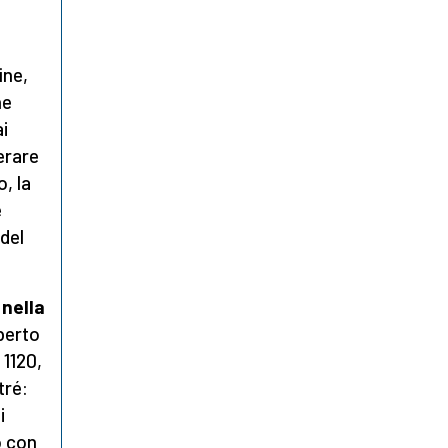
ine,
he
ai
erare
, la
e
del
 nella
berto
 1120,
tré:
i
o con