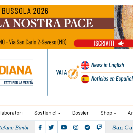
News
in English
VAI A
Noticias
en Español
llaboratori
Sostienici
Dossier
Shop
Ar
San Ga
tefano Bimbi