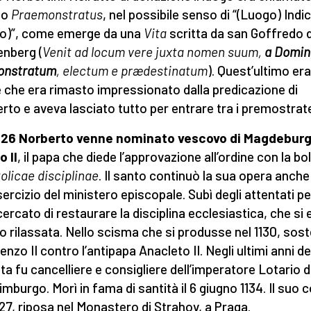
ino
Praemonstratus
, nel possibile senso di “(Luogo) Indi
io)”, come emerge da una
Vita
scritta da san Goffredo d
nberg (
Venit ad locum vere juxta nomen suum,
a Domin
onstratum
, electum e prædestinatum
). Quest’ultimo er
 che era rimasto impressionato dalla predicazione di
rto e aveva lasciato tutto per entrare tra i premostrat
1126 Norberto venne nominato vescovo di Magdebur
o II
, il papa che diede l’approvazione all’ordine con la bol
olicae disciplinae
. Il santo continuò la sua opera anche
esercizio del ministero episcopale. Subì degli attentati pe
cercato di restaurare la disciplina ecclesiastica, che si e
o rilassata. Nello scisma che si produsse nel 1130, sos
nzo II contro l’antipapa Anacleto II. Negli ultimi anni de
ita fu cancelliere e consigliere dell’imperatore Lotario d
imburgo. Morì in fama di santità il 6 giugno 1134. Il suo 
627, riposa nel Monastero di Strahov, a Praga.