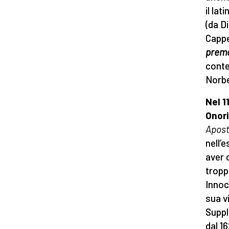
il lat
(da D
Cappe
prem
conte
Norbe
Nel 
Onori
Apost
nell’
aver 
tropp
Innoce
sua v
Suppl
dal 1