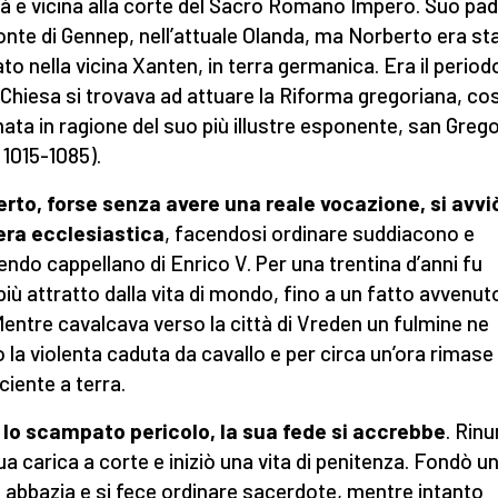
tà e vicina alla corte del Sacro Romano Impero. Suo pa
onte di Gennep, nell’attuale Olanda, ma Norberto era st
to nella vicina Xanten, in terra germanica. Era il periodo
a Chiesa si trovava ad attuare la Riforma gregoriana, cos
ata in ragione del suo più illustre esponente, san Grego
. 1015-1085).
rto, forse senza avere una reale vocazione, si avviò
era ecclesiastica
, facendosi ordinare suddiacono e
endo cappellano di Enrico V. Per una trentina d’anni fu
più attratto dalla vita di mondo, fino a un fatto avvenut
 Mentre cavalcava verso la città di Vreden un fulmine ne
 la violenta caduta da cavallo e per circa un’ora rimase
ciente a terra.
lo scampato pericolo, la sua fede si accrebbe
. Rin
sua carica a corte e iniziò una vita di penitenza. Fondò u
 abbazia e si fece ordinare sacerdote, mentre intanto