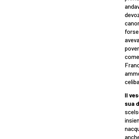
andav
devoz
canon
forse
aveva
pover
come 
Franc
ammon
celib
Il ve
sua d
scels
insie
nacqu
anche