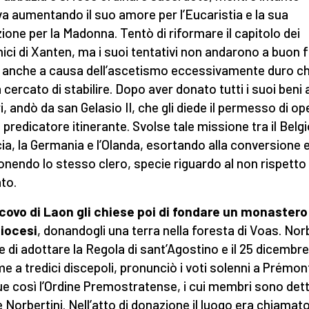
a aumentando il suo amore per l’Eucaristia e la sua
ione per la Madonna. Tentò di riformare il capitolo dei
ici di Xanten, ma i suoi tentativi non andarono a buon f
 anche a causa dell’ascetismo eccessivamente duro c
 cercato di stabilire. Dopo aver donato tutti i suoi beni 
i, andò da san Gelasio II, che gli diede il permesso di op
predicatore itinerante. Svolse tale missione tra il Belgio
ia, la Germania e l’Olanda, esortando alla conversione 
endo lo stesso clero, specie riguardo al non rispetto 
ato.
scovo di Laon gli chiese poi di fondare un monastero
iocesi
, donandogli una terra nella foresta di Voas. Nor
e di adottare la Regola di sant’Agostino e il 25 dicembre
me a tredici discepoli, pronunciò i voti solenni a Prémon
e così l’Ordine Premostratense, i cui membri sono dett
 Norbertini. Nell’atto di donazione il luogo era chiamat