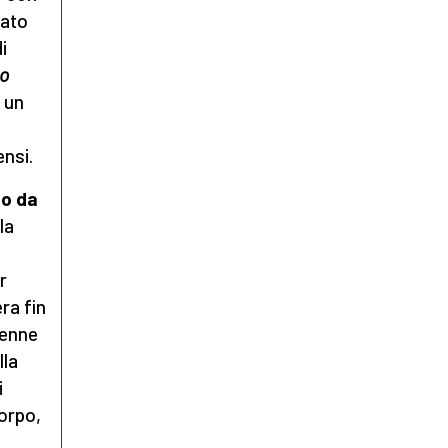
cato
i
o
a un
ensi.
go da
la
r
ra fin
tenne
lla
i
corpo,