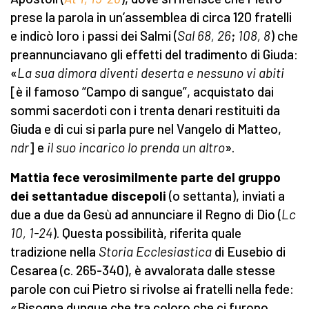
prese la parola in un’assemblea di circa 120 fratelli
e indicò loro i passi dei Salmi (
Sal 68, 26
;
108, 8
) che
preannunciavano gli effetti del tradimento di Giuda:
«
La sua dimora diventi deserta e nessuno vi abiti
[è il famoso “Campo di sangue”, acquistato dai
sommi sacerdoti con i trenta denari restituiti da
Giuda e di cui si parla pure nel Vangelo di Matteo,
ndr
] e
il suo incarico lo prenda un altro
».
Mattia fece verosimilmente parte del gruppo
dei settantadue discepoli
(o settanta), inviati a
due a due da Gesù ad annunciare il Regno di Dio (
Lc
10, 1-24
). Questa possibilità, riferita quale
tradizione nella
Storia Ecclesiastica
di Eusebio di
Cesarea (c. 265-340), è avvalorata dalle stesse
parole con cui Pietro si rivolse ai fratelli nella fede:
«Bisogna dunque che tra coloro che ci furono