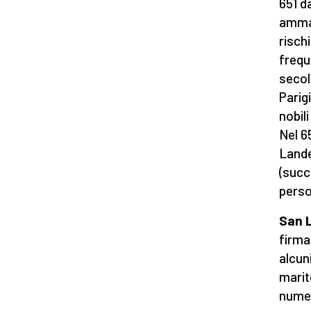
651 da
ammal
risch
frequ
secoli
Parig
nobil
Nel 65
Lande
(succ
perso
San 
firma
alcun
marito
numer