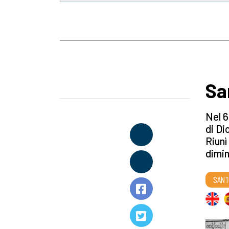
Sa
Nel 6
di Di
Riunì
dimin
SANT