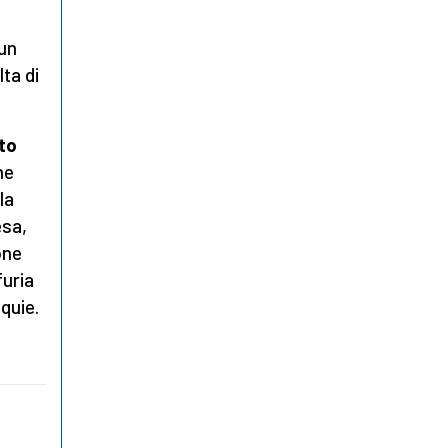
 un
lta di
to
he
la
esa,
one
furia
iquie.