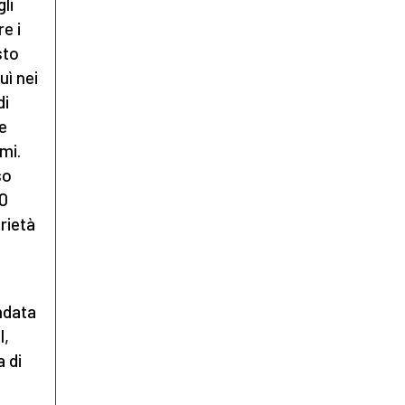
gli
e i
sto
uì nei
di
e
mi.
so
50
rietà
ndata
I,
a di