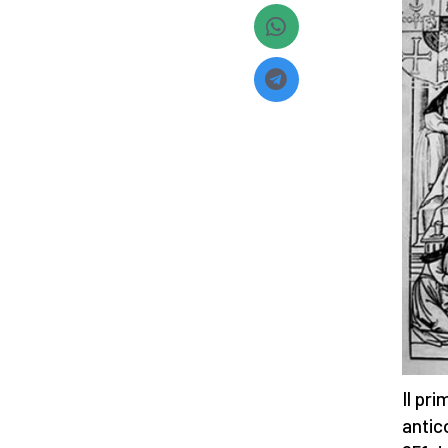
Il pri
antic