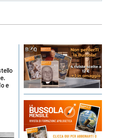
tello
ne.
io e