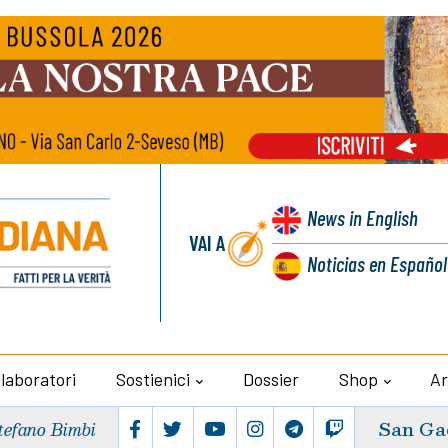
News
in English
VAI A
Noticias
en Español
llaboratori
Sostienici
Dossier
Shop
Ar
San Ga
tefano Bimbi