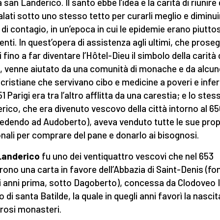
 san Landerico. Il santo ebbe l’idea e la carità di riunire 
ati sotto uno stesso tetto per curarli meglio e diminuir
i di contagio, in un’epoca in cui le epidemie erano piutto
enti. In quest’opera di assistenza agli ultimi, che proseg
 fino a far diventare l’Hôtel-Dieu il simbolo della carità 
i, venne aiutato da una comunità di monache e da alcun
i cristiane che servivano cibo e medicine a poveri e infer
1 Parigi era tra l’altro afflitta da una carestia; e lo stes
rico, che era divenuto vescovo della città intorno al 6
edendo ad Audoberto), aveva venduto tutte le sue prop
nali per comprare del pane e donarlo ai bisognosi.
Landerico
fu uno dei ventiquattro vescovi che nel 653
rono una carta in favore dell’Abbazia di Saint-Denis (fo
i anni prima, sotto Dagoberto), concessa da Clodoveo I
 di santa Batilde, la quale in quegli anni favorì la nascit
osi monasteri.