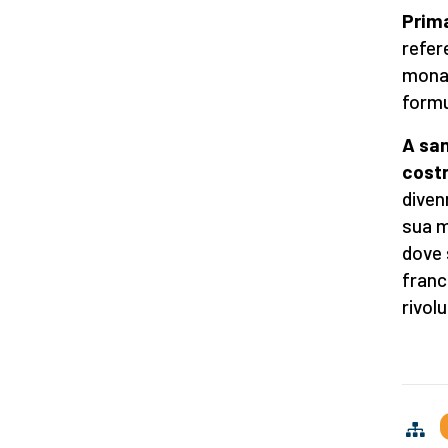
Prima
refer
monac
formul
A san
costr
diven
sua m
dove 
franc
rivol