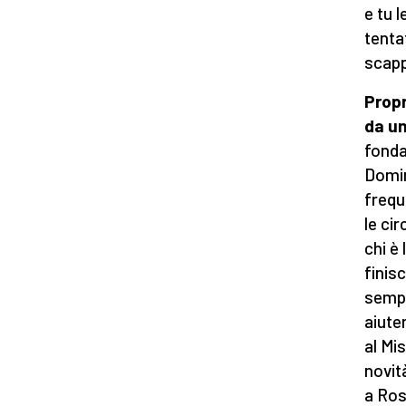
e tu 
tenta
scapp
Propr
da un
fonda
Domin
frequ
le ci
chi è
finisc
sempr
aiute
al Mi
novit
a Ros