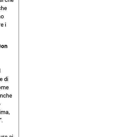
che
no
e i
Don
l
e di
come
anche
o
rima,
”.
ure ai