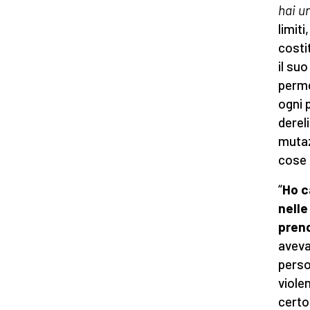
hai u
limit
costi
il su
permes
ogni 
derel
mutaz
cose 
“
Ho c
nelle
pren
aveva
perso
violen
certo 