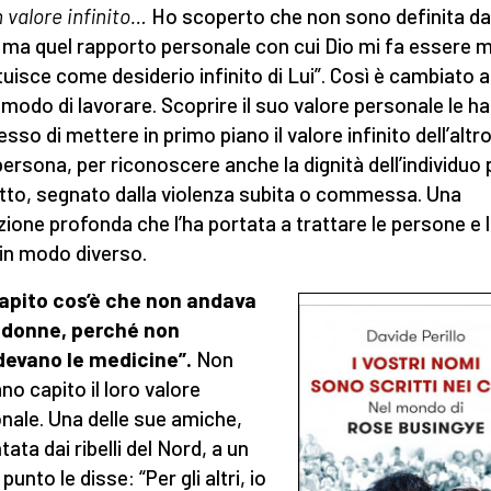
n valore infinito…
Ho scoperto che non sono definita da
i, ma quel rapporto personale con cui Dio mi fa essere m
tuisce come desiderio infinito di Lui”. Così è cambiato 
o modo di lavorare. Scoprire il suo valore personale le ha
so di mettere in primo piano il valore infinito dell’altro
persona, per riconoscere anche la dignità dell’individuo 
itto, segnato dalla violenza subita o commessa. Una
ione profonda che l’ha portata a trattare le persone e 
in modo diverso.
apito cos’è che non andava
 donne, perché non
devano le medicine”.
Non
no capito il loro valore
nale. Una delle sue amiche,
tata dai ribelli del Nord, a un
punto le disse: “Per gli altri, io