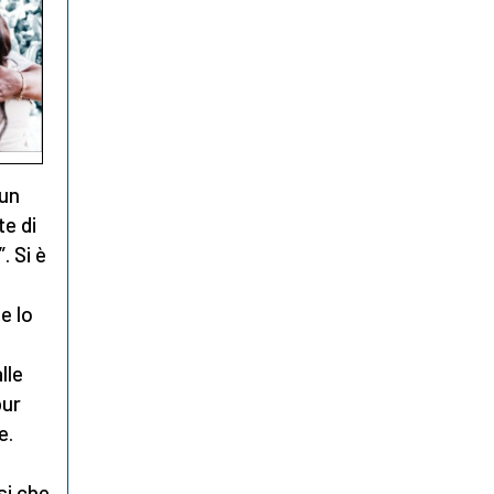
 un
te di
. Si è
 e lo
lle
pur
e.
si che