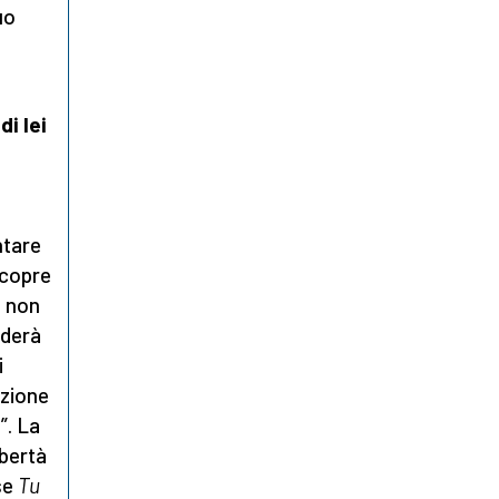
uo
i lei
l
ntare
scopre
i non
nderà
i
nzione
”. La
ibertà
se
Tu