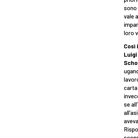
sono 
vale 
impar
loro v
Così 
Luigi
Scho
ugand
lavoro
carta
invec
se all
all’as
aveva
Rispo
scopr