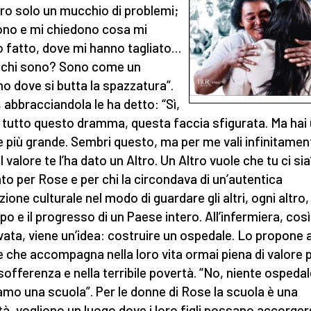
o solo un mucchio di problemi;
no e mi chiedono cosa mi
 fatto, dove mi hanno tagliato…
 chi sono? Sono come un
no dove si butta la spazzatura”.
 abbracciandola le ha detto: “Sì,
i tutto questo dramma, questa faccia sfigurata. Ma hai
e più grande. Sembri questo, ma per me vali infinitamen
l valore te l’ha dato un Altro. Un Altro vuole che tu ci sia”
ato per Rose e per chi la circondava di un’autentica
zione culturale nel modo di guardare gli altri, ogni altro,
ppo e il progresso di un Paese intero. All’infermiera, così
vata, viene un’idea: costruire un ospedale. Lo propone a
 che accompagna nella loro vita ormai piena di valore 
 sofferenza e nella terribile povertà. “No, niente ospedal
amo una scuola”. Per le donne di Rose la scuola è una
ità, vogliono un luogo dove i loro figli possano accorger