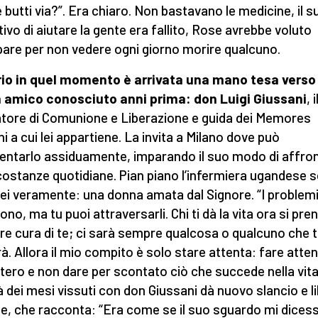
le butti via?”. Era chiaro. Non bastavano le medicine, il s
tivo di aiutare la gente era fallito, Rose avrebbe voluto
are per non vedere ogni giorno morire qualcuno.
io in quel momento è arrivata una mano tesa verso d
 amico conosciuto anni prima: don Luigi Giussani
, i
tore di Comunione e Liberazione e guida dei Memores
i a cui lei appartiene. La invita a Milano dove può
entarlo assiduamente, imparando il suo modo di affro
rcostanze quotidiane. Pian piano l’infermiera ugandese 
 lei veramente: una donna amata dal Signore. “I problem
ono, ma tu puoi attraversarli. Chi ti dà la vita ora si pre
e cura di te; ci sarà sempre qualcosa o qualcuno che t
rà.
Allora il mio compito è solo stare attenta: fare atte
stero e non dare per scontato ciò che succede nella vita
à dei mesi vissuti con don Giussani dà nuovo slancio e l
e, che racconta: “Era come se il suo sguardo mi dices