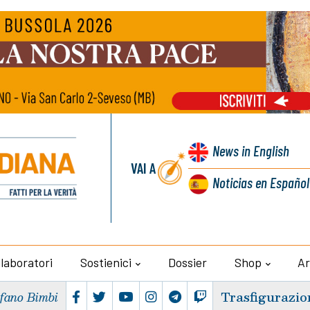
News
in English
VAI A
Noticias
en Español
llaboratori
Sostienici
Dossier
Shop
Ar
Trasfigurazio
efano Bimbi