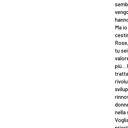
sembr
vengo
hanno
Ma io
cesti
Rose,
tu se
valor
più… I
tratt
rivolu
svilu
rinno
donne
nella
Vogli
prior