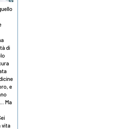
quello
e
ha
tà di
olo
cura
ata
dicine
oro, e
ano
o… Ma
Sei
 vita