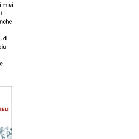
i miei
i
anche
, di
più
le