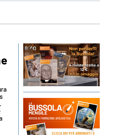
he
ura
ds
.
e
ua