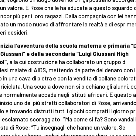
un valore. È Rose che le ha educate a questo sguardo 
ancor più per i loro ragazzi. Dalla compagnia con lei han
ato un modo nuovo di affrontare la realtà e di esprimer
eri desideri.
inizia l’avventura della scuola materna e primaria “
 Giussani” e della secondaria “Luigi Giussani High
ol”
, alla cui costruzione ha collaborato un gruppo di
esi malate di AIDS, mettendo da parte del denaro con i
 in una cava di pietra e con la vendita di collane colorat
 riciclata. Una scuola dove non si picchiano gli alunni, 
e normalmente accade negli istituti africani. E questo 
’inizio uno dei più stretti collaboratori di Rose, arrivand
ilo e trovando distrutti tutti i giochi comprati il giorno p
 esclamato scoraggiato: “Ma come si fa? Sono vandali
sta di Rose: “Tu insegnagli che hanno un valore. Se
ono che valgono, vedrai che sapranno dare un valore p