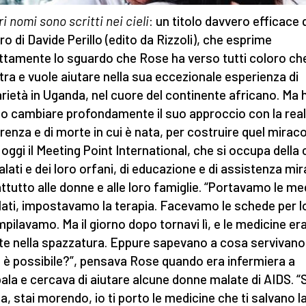
ri nomi sono scritti nei cieli
: un titolo davvero efficace 
bro di Davide Perillo (edito da Rizzoli), che esprime
ttamente lo sguardo che Rose ha verso tutti coloro ch
tra e vuole aiutare nella sua eccezionale esperienza di
arietà in Uganda, nel cuore del continente africano. Ma 
o cambiare profondamente il suo approccio con la real
renza e di morte in cui è nata, per costruire quel mirac
 oggi il Meeting Point International, che si occupa della 
alati e dei loro orfani, di educazione e di assistenza mir
ttutto alle donne e alle loro famiglie. “Portavamo le me
lati, impostavamo la terapia. Facevamo le schede per l
mpilavamo. Ma il giorno dopo tornavi lì, e le medicine er
te nella spazzatura. Eppure sapevano a cosa servivan
è possibile?”, pensava Rose quando era infermiera a
la e cercava di aiutare alcune donne malate di AIDS. “
a, stai morendo, io ti porto le medicine che ti salvano la