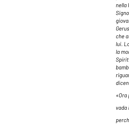
nella
Signo
giova
Gerus
che a
lui. 
la mo
Spirit
bambi
rigua
dice
«Ora 
vada 
perch