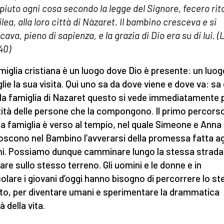
iuto ogni cosa secondo la legge del Signore, fecero rit
ilea, alla loro città di Nàzaret. Il bambino cresceva e si
icava, pieno di sapienza, e la grazia di Dio era su di lui. (
40)
miglia cristiana è un luogo dove Dio è presente: un luo
lie la sua visita. Qui uno sa da dove viene e dove va: sa 
lla famiglia di Nazaret questo si vede immediatamente 
ntità delle persone che la compongono. Il primo percorso
a famiglia è verso al tempio, nel quale Simeone e Anna
oscono nel Bambino l’avverarsi della promessa fatta ag
i. Possiamo dunque camminare lungo la stessa strada
care sullo stesso terreno. Gli uomini e le donne e in
colare i giovani d’oggi hanno bisogno di percorrere lo s
tto, per diventare umani e sperimentare la drammatica
tà della vita.