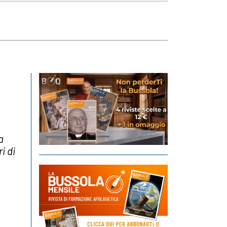
a
i di