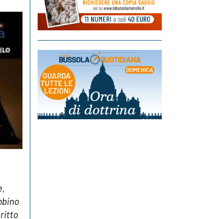
e,
mbino
ritto