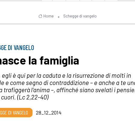
Home
Schegge di vangelo
GE DI VANGELO
nasce la famiglia
 egli è qui per la caduta e la risurrezione di molti in
le e come segno di contraddizione – e anche a te un
 trafiggerà l’anima –, affinché siano svelati i pensier
 cuori.
(Lc 2,22-40)
GGE DI VANGELO
28_12_2014