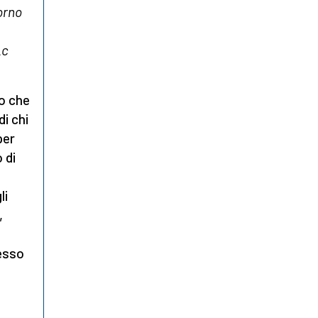
orno
Lc
go che
di chi
per
 di
li
,
tesso