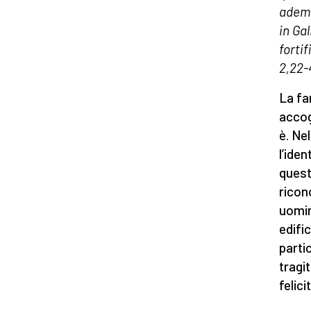
ademp
in Gal
fortif
2,22-
La fa
accog
è. Ne
l’ide
quest
ricon
uomin
edifi
parti
tragi
felici