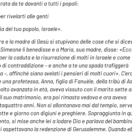
ata da te davanti a tutti i popoli:
er rivelarti alle genti
ia del tuo popolo, Israele».
dre e la madre di Gesù si stupivano delle cose che si dic
i. Simeone li benedisse e a Maria, sua madre, disse: «Ecco
per la caduta e la risurrezione di molti in Israele e come
 di contraddizione – e anche a te una spada trafiggerà
a –, affinché siano svelati i pensieri di molti cuori». C’er
 una profetessa, Anna, figlia di Fanuèle, della tribù di As
olto avanzata in età, aveva vissuto con il marito sette a
il suo matrimonio, era poi rimasta vedova e ora aveva
taquattro anni. Non si allontanava mai dal tempio, ser
otte e giorno con digiuni e preghiere. Sopraggiunta in q
to, si mise anche lei a lodare Dio e parlava del bambin
i aspettavano la redenzione di Gerusalemme. Quando e