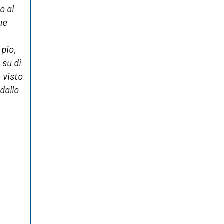
o al
ue
pio,
 su di
 visto
dallo