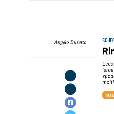
SCHEG
Angelo Busetto
Ri
Ecco,
Israe
spada
molti
SCHE