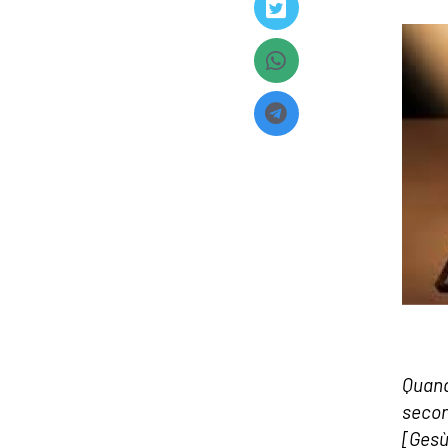
Quand
secon
[Gesù