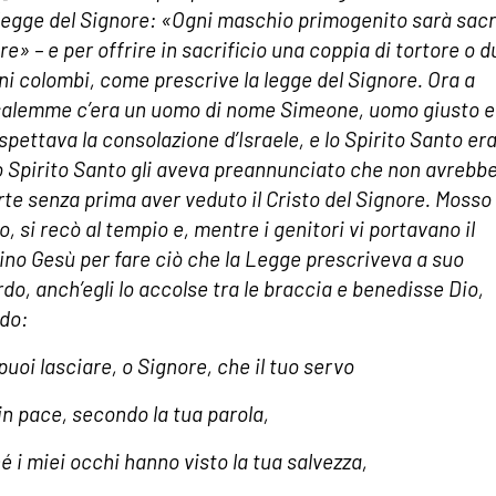
 legge del Signore: «Ogni maschio primogenito sarà sacr
re» – e per offrire in sacrificio una coppia di tortore o d
ni colombi, come prescrive la legge del Signore. Ora a
alemme c’era un uomo di nome Simeone, uomo giusto e 
spettava la consolazione d’Israele, e lo Spirito Santo era
Lo Spirito Santo gli aveva preannunciato che non avrebbe
rte senza prima aver veduto il Cristo del Signore. Mosso 
o, si recò al tempio e, mentre i genitori vi portavano il
no Gesù per fare ciò che la Legge prescriveva a suo
rdo, anch’egli lo accolse tra le braccia e benedisse Dio,
ndo:
puoi lasciare, o Signore, che il tuo servo
in pace, secondo la tua parola,
é i miei occhi hanno visto la tua salvezza,