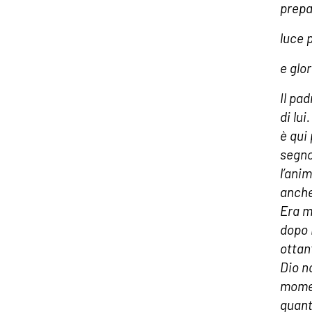
prepar
luce p
e glor
Il pa
di lu
è qui 
segno
l’anim
anche
Era m
dopo 
ottan
Dio n
momen
quant