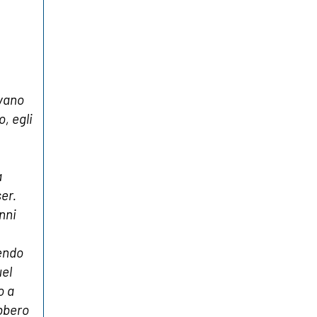
evano
, egli
a
er.
nni
vendo
uel
o a
bbero