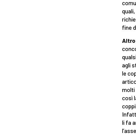
comun
quali
richi
fine 
Altro
conco
quals
agli 
le co
artico
molti
così 
coppi
Infat
li fa 
l’asse