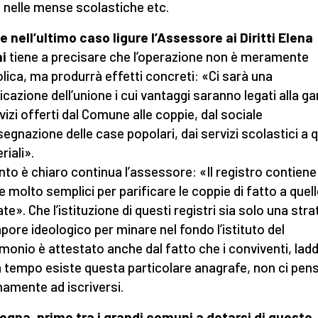
t nelle mense scolastiche etc.
 nell’ultimo caso ligure l’Assessore ai Diritti Elena
ni
tiene a precisare che l’operazione non è meramente
lica, ma produrrà effetti concreti: «Ci sarà una
ficazione dell’unione i cui vantaggi saranno legati alla 
rvizi offerti dal Comune alle coppie, dal sociale
segnazione delle case popolari, dai servizi scolastici a q
riali».
ento è chiaro continua l’assessore: «Il registro contiene
 molto semplici per parificare le coppie di fatto a quel
te». Che l’istituzione di questi registri sia solo una stra
apore ideologico per minare nel fondo l’istituto del
monio è attestato anche dal fatto che i conviventi, lad
a tempo esiste questa particolare anagrafe, non ci pen
amente ad iscriversi.
ogna, primo tra i grandi comuni a dotarsi di questo