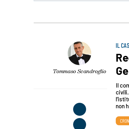
IL CA
Re
Ge
Tommaso Scandroglio
Il co
civil
l’ist
non h
CRON