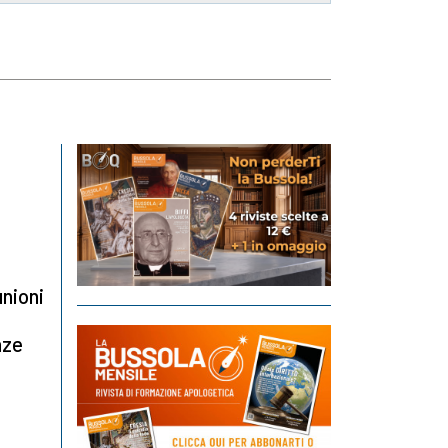
unioni
nze