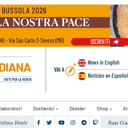
News
in English
VAI A
Noticias
en Español
llaboratori
Sostienici
Dossier
Shop
Ar
San Ga
tefano Bimbi