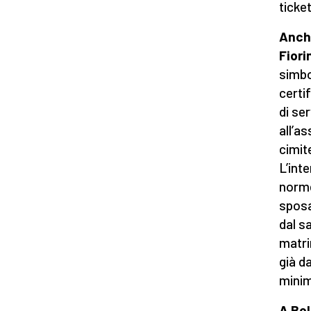
ticke
Anche
Fiori
simbo
certi
di se
all’as
cimite
L’int
norme
sposa
dal s
matri
già d
minim
A Bol