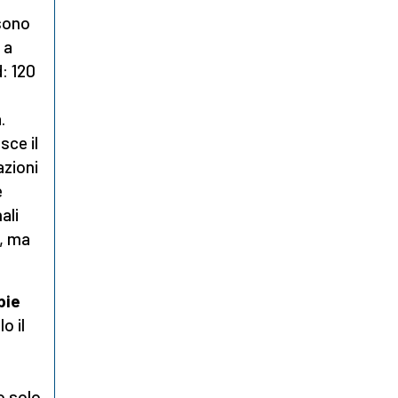
 sono
 a
: 120
.
sce il
azioni
e
ali
i, ma
pie
o il
o solo