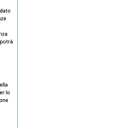
 dato
nze
enza
 potrà
ella
er lo
ione