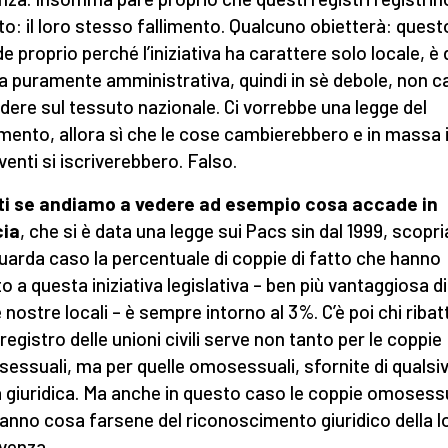
to: il loro stesso fallimento. Qualcuno obietterà: quest
e proprio perché l’iniziativa ha carattere solo locale, è 
a puramente amministrativa, quindi in sè debole, non 
cidere sul tessuto nazionale. Ci vorrebbe una legge del
mento, allora sì che le cose cambierebbero e in massa 
venti si iscriverebbero. Falso.
ti se andiamo a vedere ad esempio cosa accade in
cia
, che si è data una legge sui Pacs sin dal 1999, scop
uarda caso la percentuale di coppie di fatto che hanno
to a questa iniziativa legislativa – ben più vantaggiosa di
e nostre locali – è sempre intorno al 3%. C’è poi chi ribat
 registro delle unioni civili serve non tanto per le coppie
sessuali, ma per quelle omosessuali, sfornite di qualsiv
a giuridica. Ma anche in questo caso le coppie omosess
anno cosa farsene del riconoscimento giuridico della l
venza.