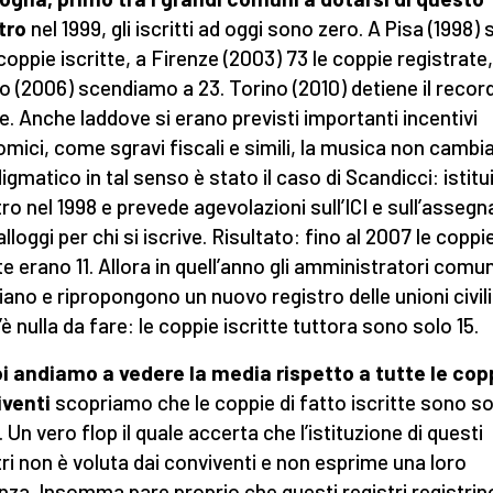
tro
nel 1999, gli iscritti ad oggi sono zero. A Pisa (1998)
 coppie iscritte, a Firenze (2003) 73 le coppie registrate,
o (2006) scendiamo a 23. Torino (2010) detiene il record
e. Anche laddove si erano previsti importanti incentivi
mici, come sgravi fiscali e simili, la musica non cambia
igmatico in tal senso è stato il caso di Scandicci: istitui
tro nel 1998 e prevede agevolazioni sull’ICI e sull’assegn
alloggi per chi si iscrive. Risultato: fino al 2007 le coppi
tte erano 11. Allora in quell’anno gli amministratori comun
ciano e ripropongono un nuovo registro delle unioni civil
è nulla da fare: le coppie iscritte tuttora sono solo 15.
i andiamo a vedere la media rispetto a tutte le cop
venti
scopriamo che le coppie di fatto iscritte sono sol
 Un vero flop il quale accerta che l’istituzione di questi
tri non è voluta dai conviventi e non esprime una loro
nza. Insomma pare proprio che questi registri registrin