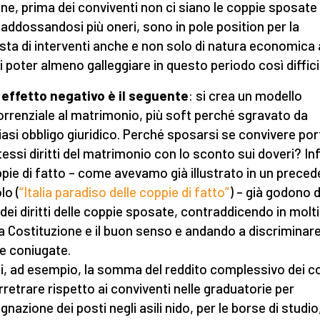
e, prima dei conviventi non ci siano le coppie sposate 
, addossandosi più oneri, sono in pole position per la
esta di interventi anche e non solo di natura economica 
di poter almeno galleggiare in questo periodo così diffici
 effetto negativo è il seguente
: si crea un modello
rrenziale al matrimonio, più soft perché sgravato da
iasi obbligo giuridico. Perché sposarsi se convivere por
stessi diritti del matrimonio con lo sconto sui doveri? Inf
ppie di fatto – come avevamo già illustrato in un prece
lo (
“Italia paradiso delle coppie di fatto”
) – già godono d
 dei diritti delle coppie sposate, contraddicendo in molti
la Costituzione e il buon senso e andando a discriminare
e coniugate.
ti, ad esempio, la somma del reddito complessivo dei c
arretrare rispetto ai conviventi nelle graduatorie per
gnazione dei posti negli asili nido, per le borse di studio,