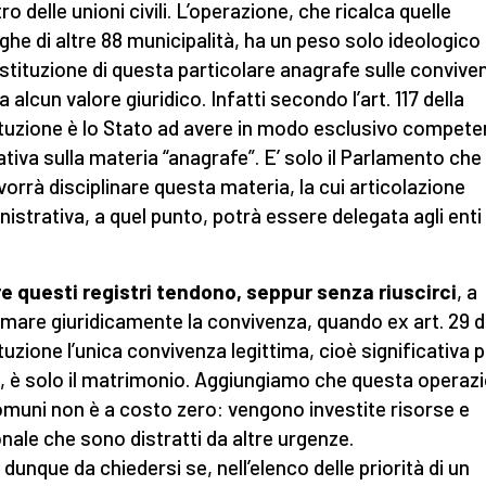
ro delle unioni civili. L’operazione, che ricalca quelle
ghe di altre 88 municipalità, ha un peso solo ideologico
’istituzione di questa particolare anagrafe sulle convive
 alcun valore giuridico. Infatti secondo l’art. 117 della
tuzione è lo Stato ad avere in modo esclusivo compet
lativa sulla materia “anagrafe”. E’ solo il Parlamento che
 vorrà disciplinare questa materia, la cui articolazione
istrativa, a quel punto, potrà essere delegata agli enti
.
re questi registri tendono, seppur senza riuscirci
, a
timare giuridicamente la convivenza, quando ex art. 29 d
tuzione l’unica convivenza legittima, cioè significativa p
, è solo il matrimonio. Aggiungiamo che questa operaz
omuni non è a costo zero: vengono investite risorse e
nale che sono distratti da altre urgenze.
 dunque da chiedersi se, nell’elenco delle priorità di un