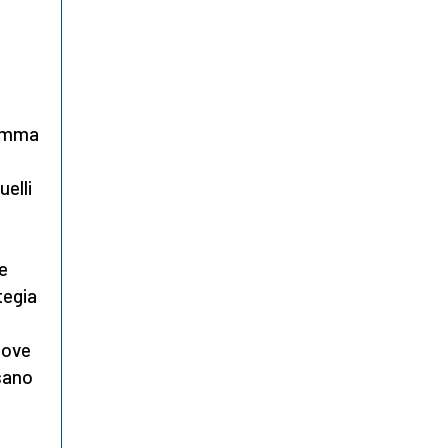
gamma
uelli
le
tegia
dove
sano