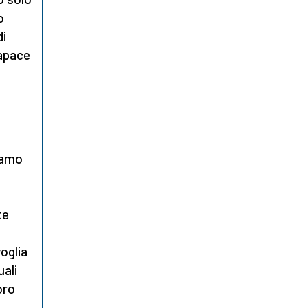
o
di
capace
i
riamo
te
oglia
uali
oro