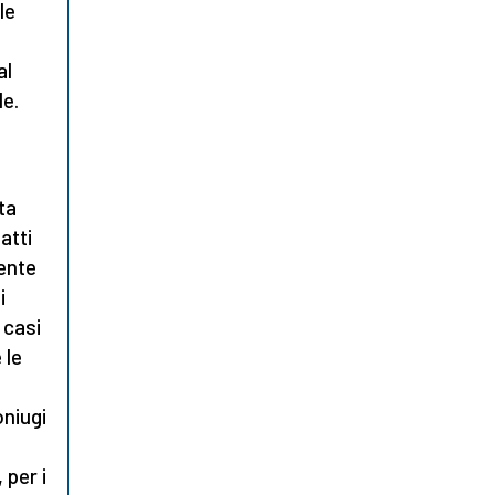
le
al
le.
ta
atti
dente
i
 casi
 le
oniugi
 per i