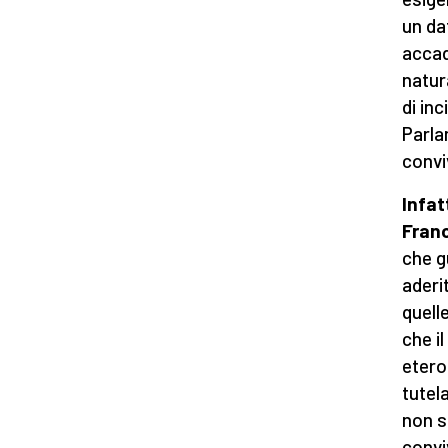
un da
accad
natur
di in
Parla
convi
Infat
Fran
che g
aderi
quell
che il
etero
tutel
non s
convi