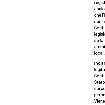
regist
analo
che l
non ha
Costi
legis
se lo
ammin
locali
Inolt
legit
Costi
Stato
dei c
perso
Viene