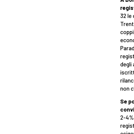
regis
32 le
Trent
coppi
econo
Parad
regis
degli 
iscri
rilan
non c’
Se po
convi
2-4%.
regis
esige