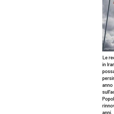
Le re
in Ir
possa
persi
anno 
sull’
Popol
rinno
anni.