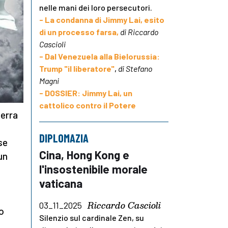
nelle mani dei loro persecutori.
- La condanna di Jimmy Lai, esito
di un processo farsa,
di Riccardo
Cascioli
- Dal Venezuela alla Bielorussia:
Trump "il liberatore"
,
di Stefano
Magni
- DOSSIER: Jimmy Lai, un
cattolico contro il Potere
uerra
o
DIPLOMAZIA
se
Cina, Hong Kong e
un
l'insostenibile morale
vaticana
Riccardo Cascioli
03_11_2025
ro
Silenzio sul cardinale Zen, su