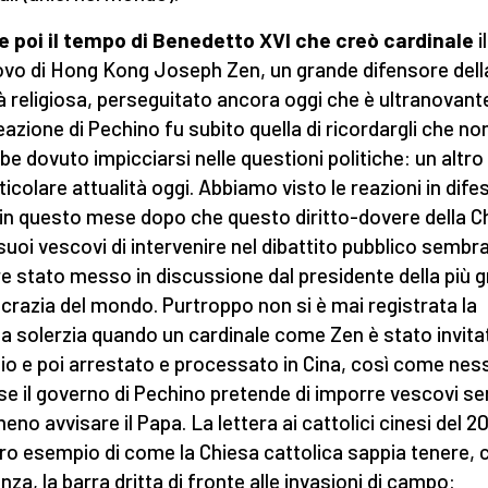
 poi il tempo di Benedetto XVI che creò cardinale
il
vo di Hong Kong Joseph Zen, un grande difensore dell
tà religiosa, perseguitato ancora oggi che è ultranovant
reazione di Pechino fu subito quella di ricordargli che no
be dovuto impicciarsi nelle questioni politiche: un altr
ticolare attualità oggi. Abbiamo visto le reazioni in dife
in questo mese dopo che questo diritto-dovere della C
 suoi vescovi di intervenire nel dibattito pubblico sembr
e stato messo in discussione dal presidente della più 
razia del mondo. Purtroppo non si è mai registrata la
a solerzia quando un cardinale come Zen è stato invita
zio e poi arrestato e processato in Cina, così come ne
 se il governo di Pechino pretende di imporre vescovi s
no avvisare il Papa. La lettera ai cattolici cinesi del 2
tro esempio di come la Chiesa cattolica sappia tenere, 
nza, la barra dritta di fronte alle invasioni di campo: