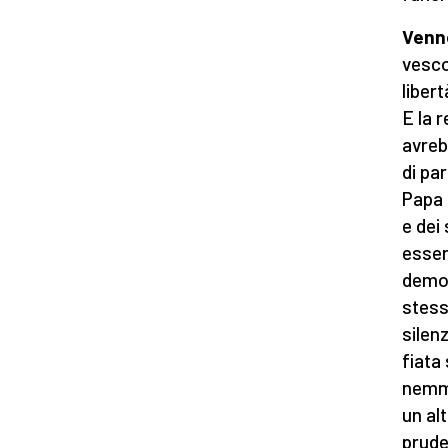
Venne
vesco
liber
E la 
avreb
di par
Papa 
e dei
esser
democ
stess
silen
fiata
nemme
un al
prude