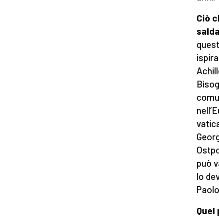
Ciò c
sald
quest
ispir
Achil
Bisog
comun
nell’E
vatica
Georg
Ostpo
può v
lo de
Paolo 
Quel 