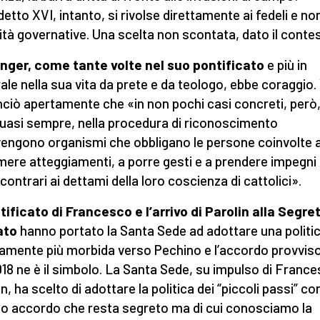
etto XVI, intanto, si rivolse direttamente ai fedeli e non
ità governative. Una scelta non scontata, dato il conte
nger, come tante volte nel suo pontificato
e più in
ale nella sua vita da prete e da teologo, ebbe coraggio. 
ciò apertamente che «in non pochi casi concreti, però,
uasi sempre, nella procedura di riconoscimento
vengono organismi che obbligano le persone coinvolte 
ere atteggiamenti, a porre gesti e a prendere impegni
contrari ai dettami della loro coscienza di cattolici».
ntificato di Francesco e l’arrivo di Parolin alla Segre
ato
hanno portato la Santa Sede ad adottare una politi
amente più morbida verso Pechino e l’accordo provviso
018 ne è il simbolo. La Santa Sede, su impulso di Franc
n, ha scelto di adottare la politica dei “piccoli passi” co
o accordo che resta segreto ma di cui conosciamo la