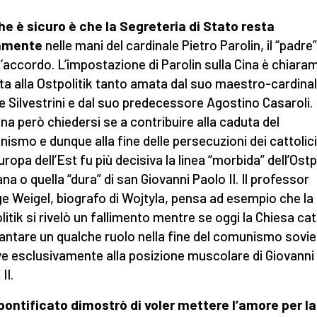
he è sicuro è che la Segreteria di Stato resta
amente
nelle mani del cardinale Pietro Parolin, il “padre”
’accordo. L’impostazione di Parolin sulla Cina è chiara
ata alla Ostpolitik tanto amata dal suo maestro-cardina
le Silvestrini e dal suo predecessore Agostino Casaroli.
na però chiedersi se a contribuire alla caduta del
ismo e dunque alla fine delle persecuzioni dei cattolici
uropa dell’Est fu più decisiva la linea “morbida” dell’Ostp
na o quella “dura” di san Giovanni Paolo II. Il professor
e Weigel, biografo di Wojtyla, pensa ad esempio che la
litik si rivelò un fallimento mentre se oggi la Chiesa cat
antare un qualche ruolo nella fine del comunismo sovie
ve esclusivamente alla posizione muscolare di Giovanni
II.
pontificato dimostrò di voler mettere l’amore per la