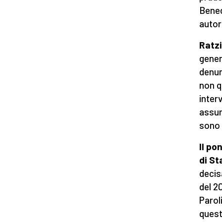
Bened
autor
Ratzi
gener
denun
non q
inter
assum
sono 
Il po
di St
decis
del 2
Paroli
quest