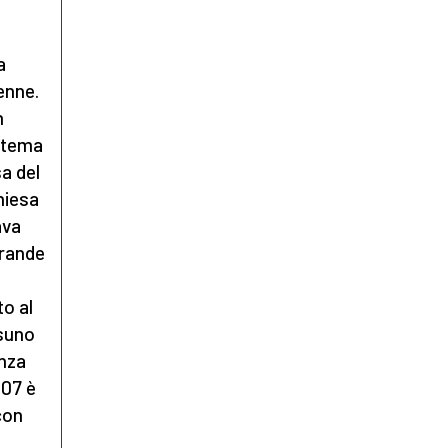
a
enne.
n
o tema
sa del
hiesa
ava
grande
to al
ssuno
enza
007 è
con