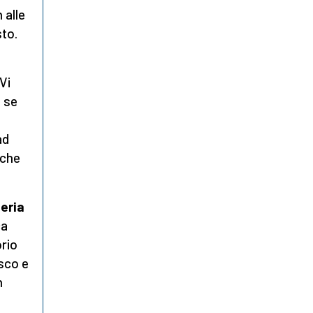
 alle
sto.
Vi
 se
ad
 che
teria
ca
rio
esco e
n