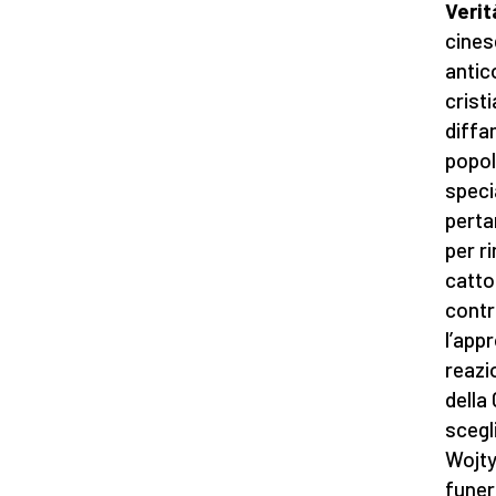
Veri
cines
antic
crist
diffa
popol
speci
perta
per r
cattol
contr
l’appr
reazi
della
scegl
Wojty
funer