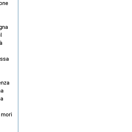
ione
agna
l
à
ossa
senza
ma
ta
 morì