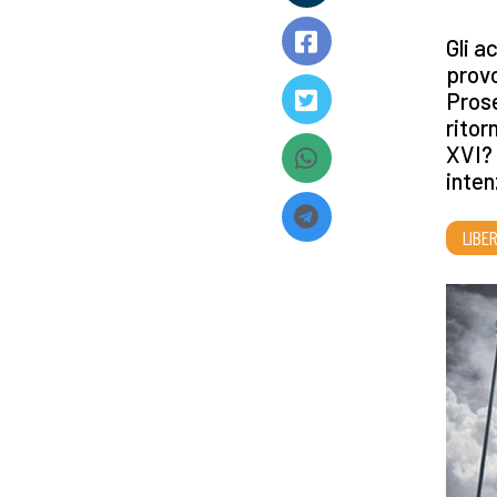
Gli a
provo
Prose
ritor
XVI? 
inten
LIBE