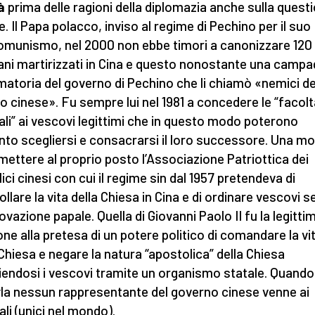
tà
prima delle ragioni della diplomazia anche sulla quest
e. Il Papa polacco, inviso al regime di Pechino per il suo
omunismo, nel 2000 non ebbe timori a canonizzare 120
iani martirizzati in Cina e questo nonostante una camp
matoria del governo di Pechino che li chiamò «nemici de
o cinese». Fu sempre lui nel 1981 a concedere le “facolt
ali” ai vescovi legittimi che in questo modo poterono
nto scegliersi e consacrarsi il loro successore. Una m
imettere al proprio posto l’Associazione Patriottica dei
ici cinesi con cui il regime sin dal 1957 pretendeva di
ollare la vita della Chiesa in Cina e di ordinare vescovi 
ovazione papale. Quella di Giovanni Paolo II fu la legitti
one alla pretesa di un potere politico di comandare la vi
 Chiesa e negare la natura “apostolica” della Chiesa
iendosi i vescovi tramite un organismo statale. Quando
la nessun rappresentante del governo cinese venne ai
ali (unici nel mondo).