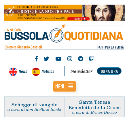
Newsletter
News
Noticias
DONA ORA
MENU
Santa Teresa
Schegge di vangelo
Benedetta della Croce
a cura di don Stefano Bimbi
a cura di Ermes Dovico