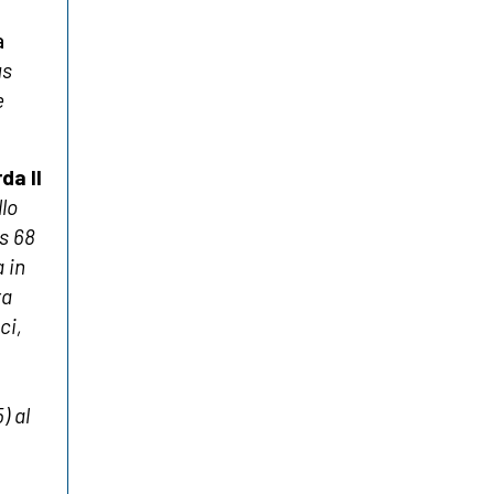
a
us
e
da Il
llo
s 68
 in
ra
ci,
) al