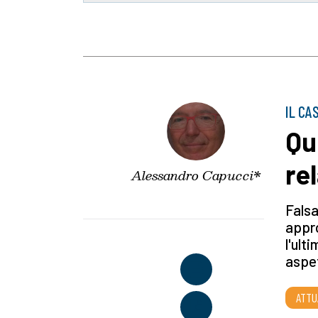
IL CA
Qu
rel
Alessandro Capucci*
Falsa
appro
l'ult
aspet
ATTU