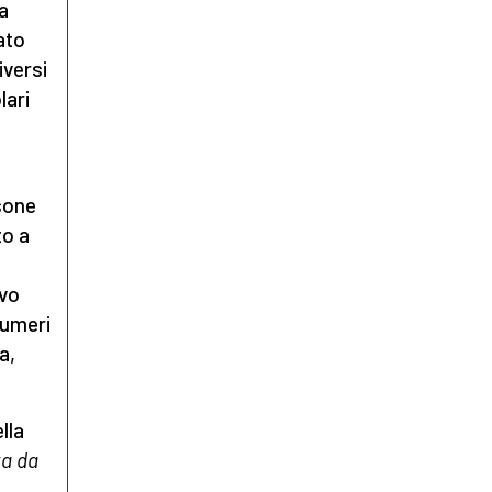
da
ato
iversi
lari
rsone
to a
ivo
numeri
a,
lla
ta da