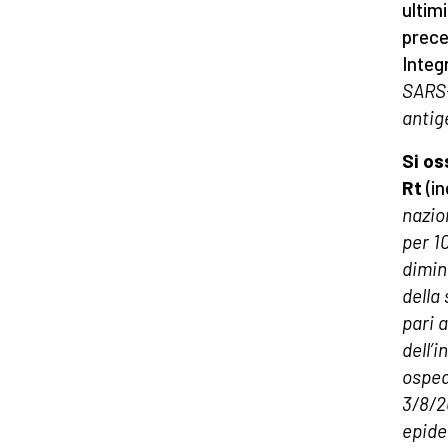
ultim
preced
Integ
SARS-
antig
Si os
Rt
(in
nazio
per 1
dimin
della
pari 
dell’
ospeda
3/8/2
epid