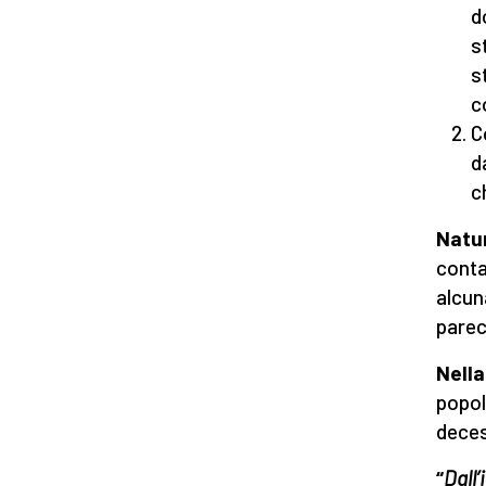
d
s
s
c
C
d
c
Natur
conta
alcun
parec
Nella
popol
decess
“
Dall’