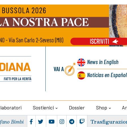
News
in English
VAI A
Noticias
en Español
llaboratori
Sostienici
Dossier
Shop
Ar
Trasfigurazio
efano Bimbi