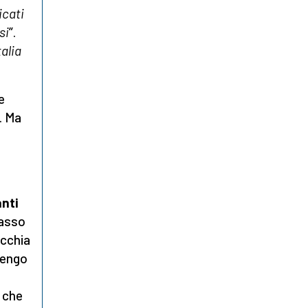
icati
si
”.
talia
e
. Ma
anti
tasso
acchia
itengo
e che