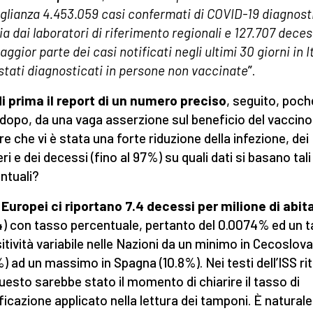
glianza 4.453.059 casi confermati di COVID-19 diagnost
lia dai laboratori di riferimento regionali e 127.707 deces
ggior parte dei casi notificati negli ultimi 30 giorni in I
stati diagnosticati in persone non vaccinate
”.
i prima il report di un numero preciso
, seguito, poch
 dopo, da una vaga asserzione sul beneficio del vaccino
re che vi è stata una forte riduzione della infezione, dei
ri e dei decessi (fino al 97%) su quali dati si basano tali
ntuali?
i Europei ci riportano 7.4 decessi per milione di abit
4) con tasso percentuale, pertanto del 0.0074% ed un 
sitività variabile nelle Nazioni da un minimo in Cecoslov
%) ad un massimo in Spagna (10.8%). Nei testi dell’ISS r
uesto sarebbe stato il momento di chiarire il tasso di
ficazione applicato nella lettura dei tamponi. È natural