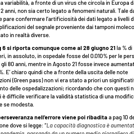
a variabilità, a fronte di un virus che circola in Europa 
 2 anni, non sia certo legato a fenomeni naturali. Tale d
 pare confermare l’artificiosità dei dati legato a livelli d
plificazioni del segnale proveniente dai tamponi moleco
zato in realtà diverse.
 6 si riporta comunque come al 28 giugno 21
la % di
eri, in assoluto, in ospedale fosse del 0.010% per le pe
 gli 80 anni, mentre in Agosto 21 fosse invece aumenta
%. E’ chiaro quindi che a fronte della uscita delle note
zioni (Green pass) non vi era stato a priori un significat
to delle ospedalizzazioni; ricordando che con questi 
i è difficile verificare la validità statistica di una modific
e se modesta.
erseveranza nell’errore viene poi ribadita
a pag 10 de
ione dove si legge: “
L
a capacità diagnostica è aumenta
o pandemia, passando da un numero medio giornaliero di