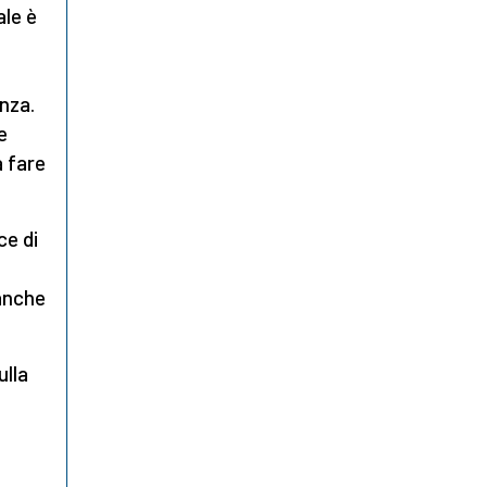
ale è
enza.
e
a fare
ce di
 anche
ulla