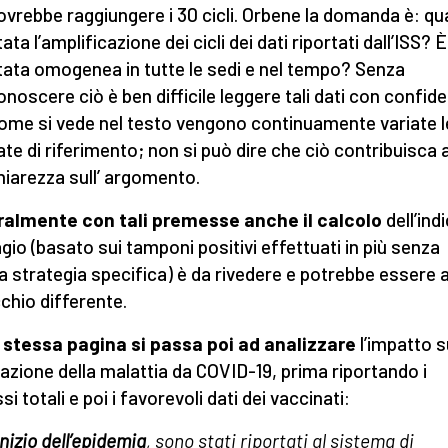
ovrebbe raggiungere i 30 cicli. Orbene la domanda è: qu
tata l’amplificazione dei cicli dei dati riportati dall’ISS? È
tata omogenea in tutte le sedi e nel tempo? Senza
onoscere ciò è ben difficile leggere tali dati con confid
ome si vede nel testo vengono continuamente variate l
ate di riferimento; non si può dire che ciò contribuisca 
hiarezza sull’ argomento.
almente con tali premesse anche il calcolo
dell’indi
gio (basato sui tamponi positivi effettuati in più senza
a strategia specifica) è da rivedere e potrebbe essere
chio differente.
 stessa pagina si passa poi ad analizzare
l’impatto s
azione della malattia da COVID-19, prima riportando i
i totali e poi i favorevoli dati dei vaccinati:
inizio dell’epidemia
, sono stati riportati al sistema di