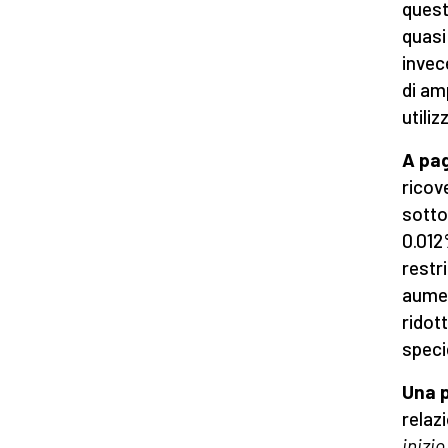
quest
quasi
invece
di am
utiliz
A pag
ricov
sotto
0.012
restri
aumen
ridott
speci
Una p
relaz
inizi