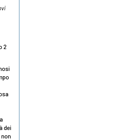
ovi
o 2
gnosi
empo
cosa
ò
 a
à dei
e non