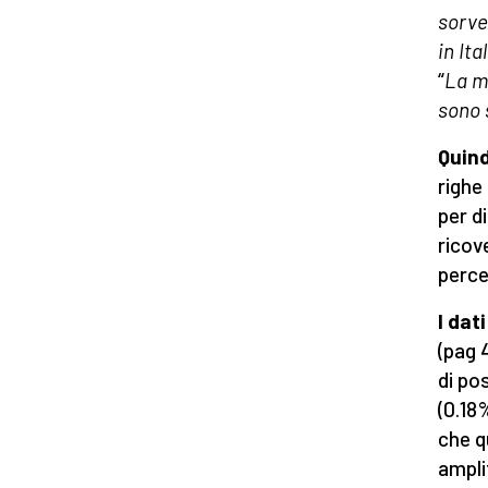
sorve
in Ita
“
La ma
sono 
Quind
righe
per di
ricove
perce
I dat
(pag 
di po
(0.18
che q
ampli