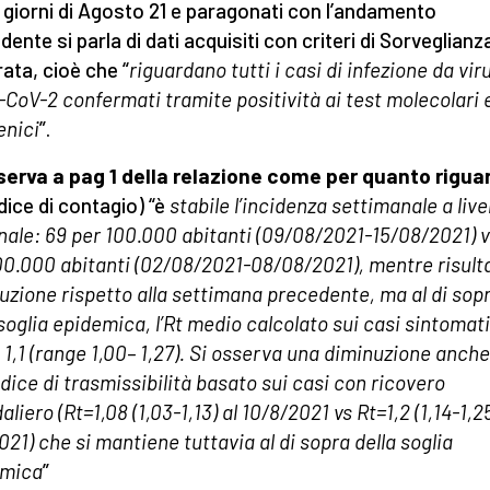
i giorni di Agosto 21 e paragonati con l’andamento
ente si parla di dati acquisiti con criteri di Sorveglianz
rata, cioè che “
riguardano tutti i casi di infezione da vir
CoV-2 confermati tramite positività ai test molecolari 
enici
”.
serva a pag 1 della relazione come per quanto riguar
dice di contagio) “è
stabile l’incidenza settimanale a live
nale: 69 per 100.000 abitanti (09/08/2021-15/08/2021) v
00.000 abitanti (02/08/2021-08/08/2021), mentre risulta
uzione rispetto alla settimana precedente, ma al di sop
 soglia epidemica, l’Rt medio calcolato sui casi sintomati
a 1,1 (range 1,00– 1,27). Si osserva una diminuzione anche
indice di trasmissibilità basato sui casi con ricovero
liero (Rt=1,08 (1,03-1,13) al 10/8/2021 vs Rt=1,2 (1,14-1,25
021) che si mantiene tuttavia al di sopra della soglia
emica
”