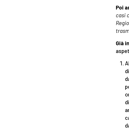
Poi 
casi 
Regio
trasm
Già i
aspet
A
d
d
p
o
d
a
c
d