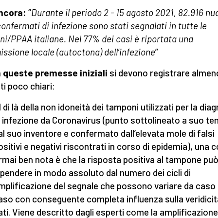
ancora:
“
Durante il periodo 2 - 15 agosto 2021, 82.916 nu
confermati di infezione sono stati segnalati in tutte le
ni/PPAA italiane. Nel 77% dei casi è riportata una
issione locale (autoctona) dell’infezione
”
n queste premesse iniziali
si devono registrare almen
ti poco chiari:
l di là della non idoneità dei tamponi utilizzati per la dia
i infezione da Coronavirus (punto sottolineato a suo t
al suo inventore e confermato dall’elevata mole di falsi
ositivi e negativi riscontrati in corso di epidemia), una 
rmai ben nota è che la risposta positiva al tampone pu
ipendere in modo assoluto dal numero dei cicli di
mplificazione del segnale che possono variare da caso
aso con conseguente completa influenza sulla veridicit
ati. Viene descritto dagli esperti come la amplificazion