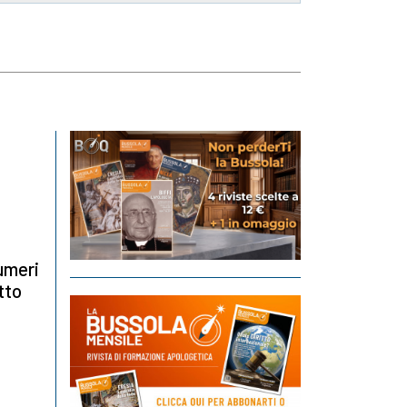
numeri
tto