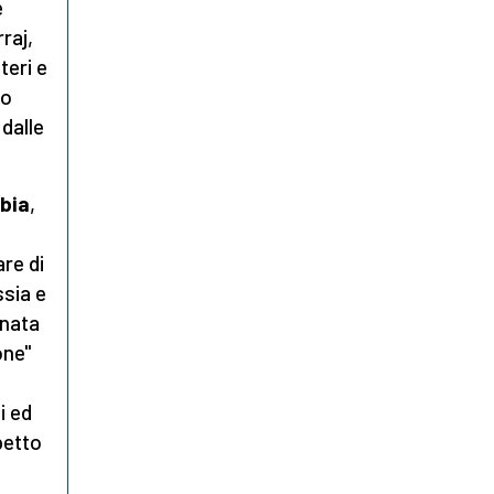
e
raj,
teri e
po
 dalle
ibia
,
re di
sia e
onata
one"
i ed
petto
a