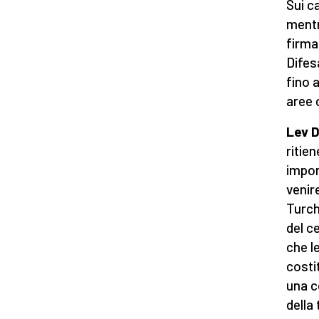
Sui ca
mentr
firma 
Difes
fino a
aree c
Lev D
ritie
impor
venir
Turch
del c
che l
costi
una c
della 