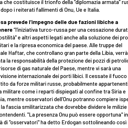
 che costituisce il trionfo della “diplomazia armata” r
dopo i reiterati fallimenti di Onu, Ue e Italia.
esa prevede l’impegno delle due fazioni libiche a
enere
“l'iniziativa turco-russa per una cessazione dura
ostilità" e altri aspetti legati anche alla soluzione dei pr
tari e la ripresa economica del paese. Alle truppe del
ale Haftar, che controllano gran parte della Libia, verrà
ata la responsabilità della protezione dei pozzi di petroli
 risorse di gas naturale del Paese, mentre vi sarà una
isione internazionale dei porti libici. Il cessate il fuoco
tito da forze militari russe, probabilmente appartenenti
a militare come i reparti dispiegati al confine tra Siria e
ia, mentre osservatori dell’Onu potranno compiere isp
 la fascia smilitarizzata che dovrebbe dividere le milizie
ontendenti. "La presenza Onu può essere opportuna" in
tà di "osservatori" ha detto Erdogan
sottolineando così