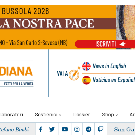
News
in English
VAI A
Noticias
en Español
llaboratori
Sostienici
Dossier
Shop
Ar
San Ga
tefano Bimbi