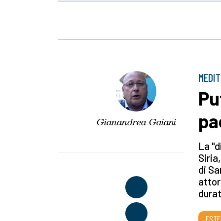
MEDI
Pu
pa
Gianandrea Gaiani
La "d
Siria
di Sa
attor
durat
ESTE