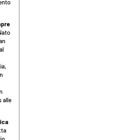
mento
mpre
 Nato
an
al
ia,
un
in
 alle
bica
tta
io,