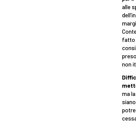
alle 
dell’i
margi
Conte
fatto 
consi
preso
non it
Diffi
mett
ma la
siano
potre
cessa