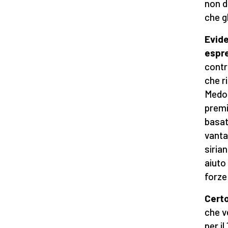
non d
che g
Evide
espr
contr
che r
Medo 
premi
basat
vanta
sirian
aiuto
forze
Certo
che v
per i