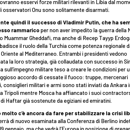
ovranno esservi forze militari rilevanti in Libia dal mo
li osservatori Onu sono solitamente disarmati.
nte quindi il successo di Vladimir Putin, che ha se
esso rammarico
per non aver impedito la guerra della
o Muammar Gheddafi, ma anche di Recep Tayyp Erdog
ibadisce il ruolo della Turchia come potenza regionale d
Oriente al Mediterraneo. Entrambi i presidenti vedono
ata la loro strategia, già collaudata con successo in Sir
a sull’impegno militare teso a creare le condizioni per 
ggioso accordo di cessate il fuoco: truppe, mercenari
i, consiglieri militari e armi sono stati inviati da Ankara 
 a Tripoli mentre Mosca ha affiancato i suoi contractors
 di Haftar già sostenute da egiziani ed emiratini.
 molto c’è ancora da fare per stabilizzare la crisi li
errà di nuovo esaminata alla Conferenza di Berlino inde
l 19 gennaio, ma che vedrà l’Europa in posizione di gregar