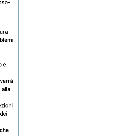
usso-
tura
oblemi
o e
 verrà
 alla
ezioni
 dei
 che