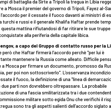
mpi di battaglia da Sirte a Tripoli la tregua in Libia regg
e a Mosca il premier del governo di Tripoli, Fayez al-Sar
l’accordo per il cessate il fuoco davanti ai ministri di es
a turchi e russi e il generale Khalifa Haftar prende tem
 questa mattina rifiutandosi di far ritirare le sue truppe
onquistate alla periferia della capitale libica.
engov, a capo del Gruppo di contatto russo per la L
ne però che Haftar firmerà l’accordo perchè "per lui è
tante mantenere la Russia come alleato. Difficile pensa
e a Mosca per firmare un documento, promosso da Rus
ia, per poi non sottoscriverlo". L’osservanza incondizi
essate il fuoco, la definizione di una "linea di demarcazi
e due parti non dovrebbero oltrepassare. La probabile
tuzione di una fascia smilitarizzata tra i due contendent
ommissione militare sotto egida Onu che verifichi il ris
tregua sono tra gli aspetti salienti dell’accordo siglato 