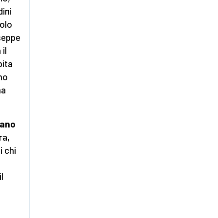
dini
uolo
seppe
il
bita
no
ma
sano
ra,
 chi
l