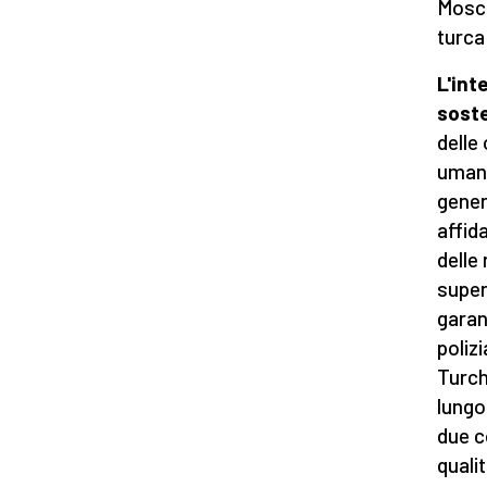
Mosca
turca 
L'int
sost
delle 
umani
gener
affid
delle
superv
garan
polizi
Turch
lungo
due c
quali