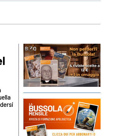
l
n
uella
edersi