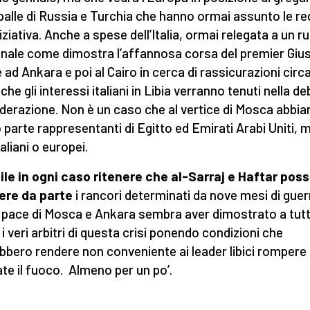
spalle di Russia e Turchia che hanno ormai assunto le re
niziativa. Anche a spese dell’Italia, ormai relegata a un r
nale come dimostra l’affannosa corsa del premier Giu
 ad Ankara e poi al Cairo in cerca di rassicurazioni circa 
che gli interessi italiani in Libia verranno tenuti nella de
derazione. Non è un caso che al vertice di Mosca abbia
 parte rappresentanti di Egitto ed Emirati Arabi Uniti, 
aliani o europei.
cile in ogni caso ritenere che al-Sarraj e Haftar pos
ere da parte
i rancori determinati da nove mesi di guer
 pace di Mosca e Ankara sembra aver dimostrato a tutti
 i veri arbitri di questa crisi ponendo condizioni che
bbero rendere non conveniente ai leader libici rompere i
te il fuoco. Almeno per un po’.