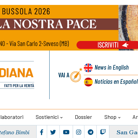
News
in English
VAI A
Noticias
en Español
llaboratori
Sostienici
Dossier
Shop
Ar
San Ga
tefano Bimbi