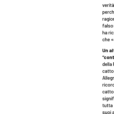
verità
perch
ragio
falso
ha ri
che «
Un al
“cont
della 
catto
Alleg
ricor
catto
signi
tutta
suoi 