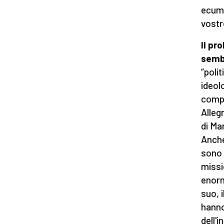
ecume
vostr
Il pr
semb
“poli
ideol
compr
Alleg
di Mar
Anche
sono 
missi
enorm
suo, 
hanno
dell'