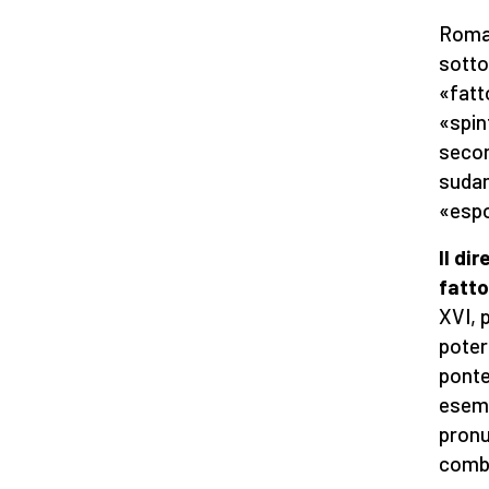
Roman
sotto
«fatt
«spin
secon
sudam
«espo
Il di
fatto
XVI, 
poter
ponte
esempi
pronu
comba