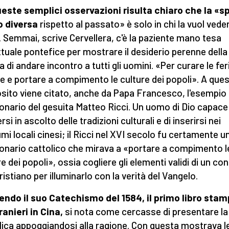
este semplici osservazioni risulta chiaro che la «s
o diversa
rispetto al passato» è solo in chi la vuol vede
. Semmai, scrive Cervellera, c'è la paziente mano tesa
attuale pontefice per mostrare il desiderio perenne della
 di andare incontro a tutti gli uomini. «Per curare le fer
 e portare a compimento le culture dei popoli». A que
sito viene citato, anche da Papa Francesco, l'esempio
onario del gesuita Matteo Ricci. Un uomo di Dio capace 
si in ascolto delle tradizioni culturali e di inserirsi nei
mi locali cinesi; il Ricci nel XVI secolo fu certamente u
onario cattolico che mirava a «portare a compimento l
re dei popoli», ossia cogliere gli elementi validi di un co
ristiano per illuminarlo con la verità del Vangelo.
ndo il suo Catechismo del 1584, il primo libro sta
ranieri in Cina,
si nota come cercasse di presentare la
lica appoggiandosi alla ragione. Con questa mostrava l