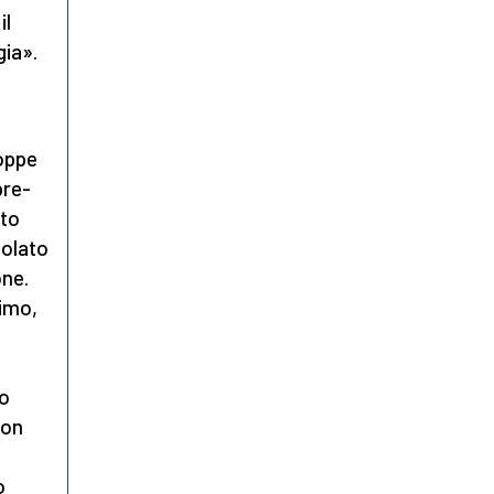
il
gia».
roppe
pre-
ato
colato
one.
simo,
io
non
o