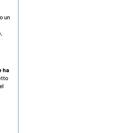
o un
,
e ha
etto
el
i