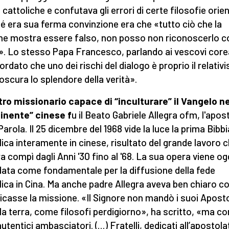
 cattoliche e confutava gli errori di certe filosofie orien
é era sua ferma convinzione era che «tutto ciò che la
ne mostra essere falso, non posso non riconoscerlo 
». Lo stesso Papa Francesco, parlando ai vescovi core
cordato che uno dei rischi del dialogo è proprio il relati
oscura lo splendore della verità».
tro missionario capace di “inculturare” il Vangelo ne
inente” cinese f
u il Beato Gabriele Allegra ofm, l'apos
Parola. Il 25 dicembre del 1968 vide la luce la prima Bibbi
lica interamente in cinese, risultato del grande lavoro 
ra compì dagli Anni '30 fino al '68. La sua opera viene og
data come fondamentale per la diffusione della fede
lica in Cina. Ma anche padre Allegra aveva ben chiaro c
ficasse la missione. «Il Signore non mandò i suoi Aposto
 la terra, come filosofi perdigiorno», ha scritto, «ma c
autentici ambasciatori. (…) Fratelli, dedicati all’apostola