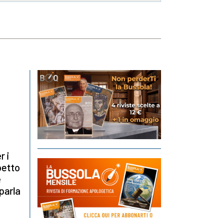
r i
petto
e
parla