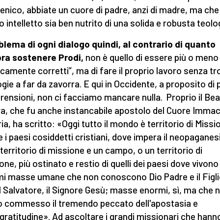
nico, abbiate un cuore di padre, anzi di madre, ma che 
o intelletto sia ben nutrito di una solida e robusta teolo
oblema di ogni dialogo quindi, al contrario di quanto
ra sostenere Prodi,
non è quello di essere più o meno
ticamente corretti”, ma di fare il proprio lavoro senza t
ogie a far da zavorra. E qui in Occidente, a proposito di 
ensioni, non ci facciamo mancare nulla. Proprio il Be
ra, che fu anche instancabile apostolo del Cuore Imma
ia, ha scritto: «Oggi tutto il mondo è territorio di Missi
 i paesi cosiddetti cristiani, dove impera il neopagane
territorio di missione e un campo, o un territorio di
one, più ostinato e restio di quelli dei paesi dove vivono
i masse umane che non conoscono Dio Padre e il Figl
il Salvatore, il Signore Gesù; masse enormi, sì, ma che 
 commesso il tremendo peccato dell'apostasia e
ingratitudine». Ad ascoltare i grandi missionari che hann