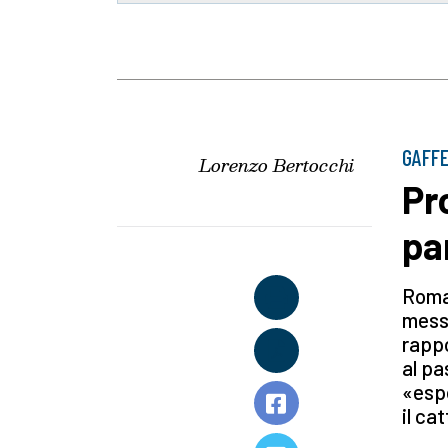
GAFF
Lorenzo Bertocchi
Pr
pa
Roman
messa
rappo
al p
«espo
il ca