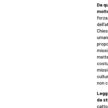
Da qu
molt
forza
dell'
Chiesa
umane
propo
missi
metter
costu
missi
cultu
non c
Legge
da st
catto