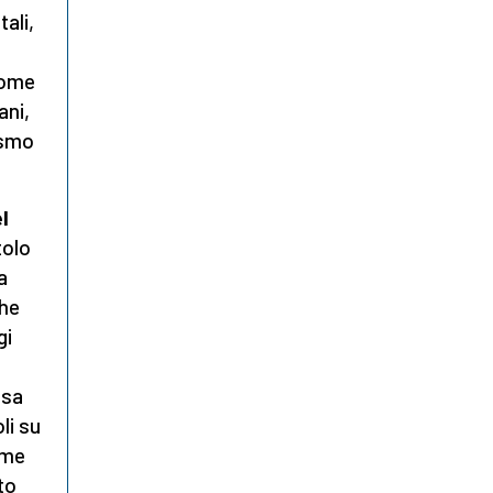
tali,
come
ani,
vismo
l
tolo
a
che
gi
osa
li su
ome
to