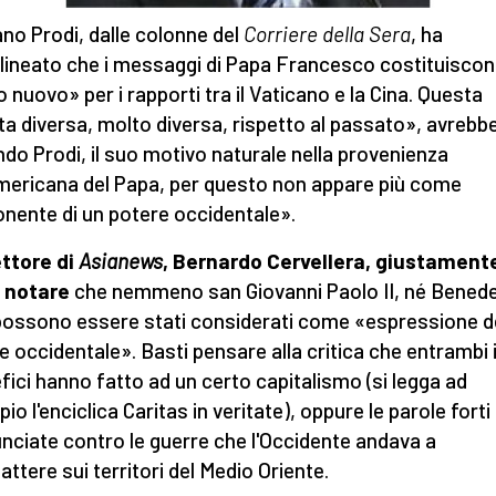
o Prodi, dalle colonne del
Corriere della Sera
, ha
lineato che i messaggi di Papa Francesco costituiscon
o nuovo» per i rapporti tra il Vaticano e la Cina. Questa
ta diversa, molto diversa, rispetto al passato», avrebbe
do Prodi, il suo motivo naturale nella provenienza
ericana del Papa, per questo non appare più come
nente di un potere occidentale».
rettore di
Asianews
, Bernardo Cervellera, giustament
 notare
che nemmeno san Giovanni Paolo II, né Bened
possono essere stati considerati come «espressione d
e occidentale». Basti pensare alla critica che entrambi 
fici hanno fatto ad un certo capitalismo (si legga ad
o l'enciclica Caritas in veritate), oppure le parole forti
nciate contro le guerre che l'Occidente andava a
ttere sui territori del Medio Oriente.