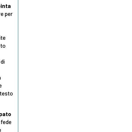
pinta
re per
ite
sto
di
n
e
ntesto
mpato
 fede
e