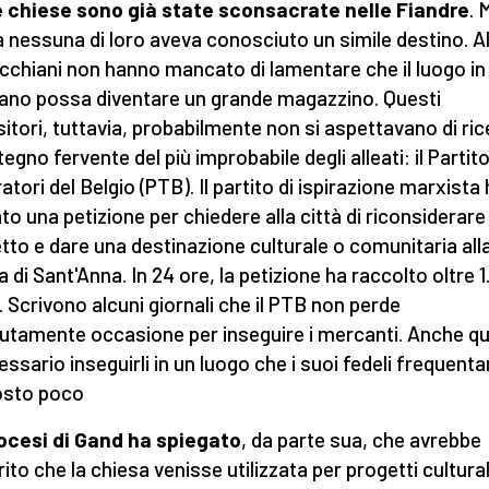
 chiese sono già state sconsacrate nelle Fiandre
. 
a nessuna di loro aveva conosciuto un simile destino. A
cchiani non hanno mancato di lamentare che il luogo in 
vano possa diventare un grande magazzino. Questi
itori, tuttavia, probabilmente non si aspettavano di ri
tegno fervente del più improbabile degli alleati: il Partito
atori del Belgio (PTB). Il partito di ispirazione marxista
to una petizione per chiedere alla città di riconsiderare 
tto e dare una destinazione culturale o comunitaria all
a di Sant'Anna. In 24 ore, la petizione ha raccolto oltre 
. Scrivono alcuni giornali che il PTB non perde
utamente occasione per inseguire i mercanti. Anche q
essario inseguirli in un luogo che i suoi fedeli frequent
osto poco
ocesi di Gand ha spiegato
, da parte sua, che avrebbe
rito che la chiesa venisse utilizzata per progetti cultural