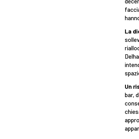
decen
faccia
hanno
La di
solle
riall
Delha
inten
spazi
Un ri
bar, 
consen
chies
appro
appar