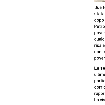
Due f
stata
dopo 
Petro
poveri
qualc
risale
non ma
pover
La se
ultim
parti
corri
rappr
ha vis