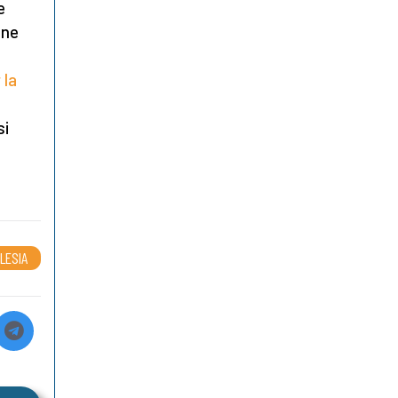
e
one
 la
si
LESIA