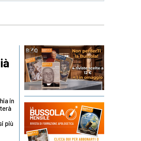
ià
hia in
nterà
si più