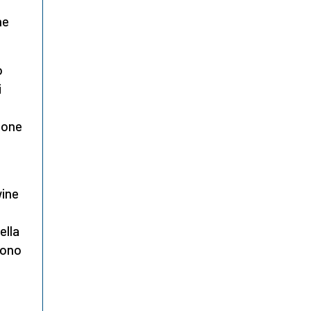
he
o
i
zione
wine
ella
dono