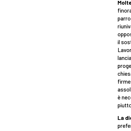
Molte
finor
parro
riuni
oppos
il sos
Lavor
lancia
proge
chies
firme
assol
è nec
piutt
La di
prefe