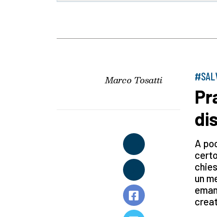
#SAL
Marco Tosatti
Pr
di
A po
certo
chies
un me
emana
creat