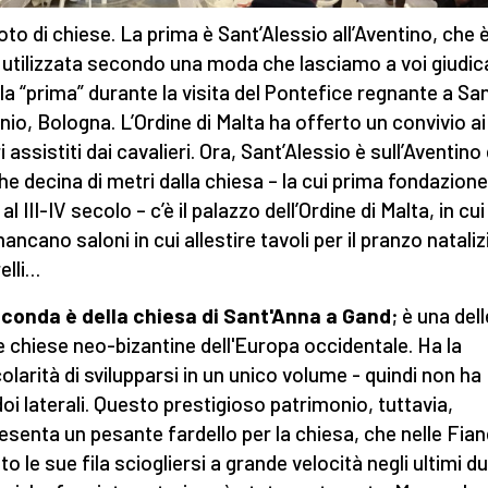
oto di chiese. La prima è Sant’Alessio all’Aventino, che 
 utilizzata secondo una moda che lasciamo a voi giudic
la “prima” durante la visita del Pontefice regnante a Sa
nio, Bologna. L’Ordine di Malta ha offerto un convivio ai
 assistiti dai cavalieri. Ora, Sant’Alessio è sull’Aventino 
he decina di metri dalla chiesa – la cui prima fondazione
 al III-IV secolo – c’è il palazzo dell’Ordine di Malta, in cu
ncano saloni in cui allestire tavoli per il pranzo nataliz
elli…
conda è della chiesa di Sant'Anna a Gand
; è una dell
e chiese neo-bizantine dell'Europa occidentale. Ha la
colarità di svilupparsi in un unico volume - quindi non ha
doi laterali. Questo prestigioso patrimonio, tuttavia,
esenta un pesante fardello per la chiesa, che nelle Fia
to le sue fila sciogliersi a grande velocità negli ultimi d