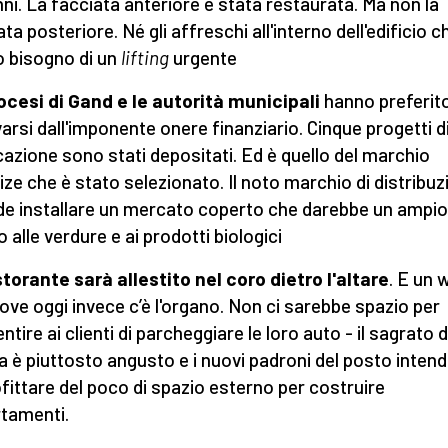
ni. La facciata anteriore è stata restaurata. Ma non la
ta posteriore. Né gli affreschi all'interno dell'edificio c
 bisogno di un
lifting
urgente
ocesi di Gand e le autorità municipali
hanno preferit
varsi dall'imponente onere finanziario. Cinque progetti d
ocazione sono stati depositati. Ed è quello del marchio
ize che è stato selezionato. Il noto marchio di distribu
de installare un mercato coperto che darebbe un ampio
o alle verdure e ai prodotti biologici
storante sarà allestito nel coro dietro l'altare
. E un 
dove oggi invece c’è l'organo. Non ci sarebbe spazio per
tire ai clienti di parcheggiare le loro auto - il sagrato d
a è piuttosto angusto e i nuovi padroni del posto inten
fittare del poco di spazio esterno per costruire
tamenti.