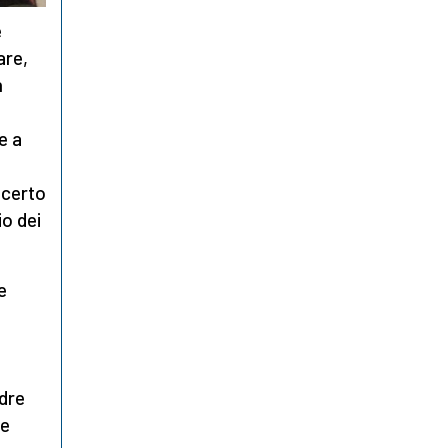
è
are,
n
e a
i certo
io dei
e
ndre
ue