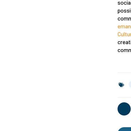
socia
possi
comme
emana
Cultu
creat
comme