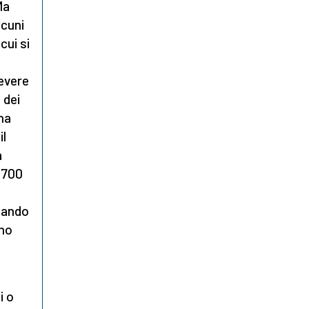
Ma
lcuni
cui si
cevere
 dei
 ha
il
a
1.700
uando
ano
i o