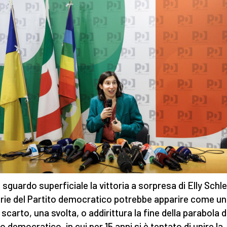
 sguardo superficiale la vittoria a sorpresa di Elly Schlei
rie del Partito democratico potrebbe apparire come un
 scarto, una svolta, o addirittura la fine della parabola d
o democratico, in cui per 15 anni si è tentato di unire la