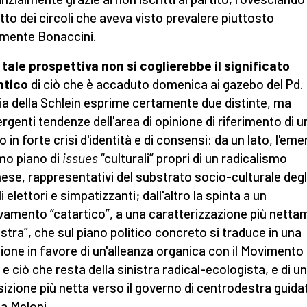
tto dei circoli che aveva visto prevalere piuttosto
mente Bonaccini.
 tale prospettiva non si coglierebbe il significato
ntico
di ciò che è accaduto domenica ai gazebo del Pd.
ria della Schlein esprime certamente due distinte, ma
rgenti tendenze dell'area di opinione di riferimento di u
o in forte crisi d'identità e di consensi: da un lato, l'em
imo piano di
issues
“culturali” propri di un radicalismo
ese, rappresentativi del substrato socio-culturale degl
i elettori e simpatizzanti; dall'altro la spinta a un
vamento “catartico”, a una caratterizzazione più nett
nistra”, che sul piano politico concreto si traduce in una
ione in favore di un'alleanza organica con il Movimento
 e ciò che resta della sinistra radical-ecologista, e di u
izione più netta verso il governo di centrodestra guida
ia Meloni.