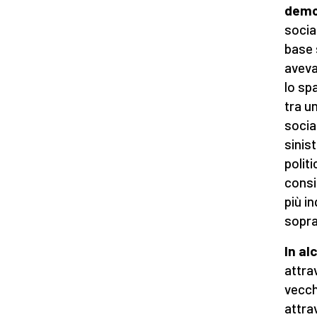
demo
socia
base 
aveva
lo sp
tra u
socia
sinis
polit
consi
più i
sopra
In al
attra
vecch
attra