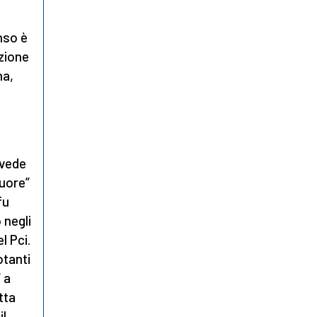
nso è
zione
na,
 vede
cuore”
fu
 negli
l Pci.
otanti
 a
tta
il