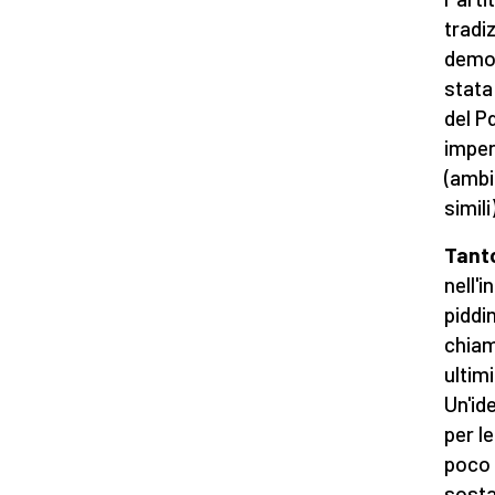
tradi
democ
stata
del P
imper
(ambi
simili)
Tanto
nell'
piddi
chiam
ultim
Un'id
per l
poco 
sosta