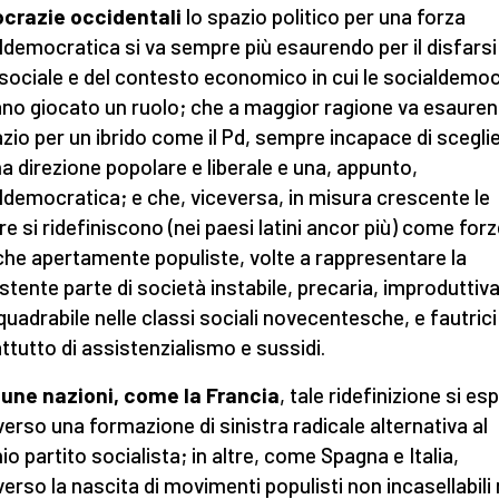
crazie occidentali
lo spazio politico per una forza
ldemocratica si va sempre più esaurendo per il disfarsi 
sociale e del contesto economico in cui le socialdemo
no giocato un ruolo; che a maggior ragione va esauren
azio per un ibrido come il Pd, sempre incapace di scegli
na direzione popolare e liberale e una, appunto,
ldemocratica; e che, viceversa, in misura crescente le
tre si ridefiniscono (nei paesi latini ancor più) come for
iche apertamente populiste, volte a rappresentare la
stente parte di società instabile, precaria, improduttiv
nquadrabile nelle classi sociali novecentesche, e fautrici
ttutto di assistenzialismo e sussidi.
cune nazioni, come la Francia
, tale ridefinizione si es
verso una formazione di sinistra radicale alternativa al
io partito socialista; in altre, come Spagna e Italia,
verso la nascita di movimenti populisti non incasellabili 