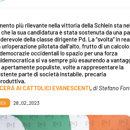
mento più rilevante nella vittoria della Schlein sta ne
 che la sua candidatura è stata sostenuta da una pa
derevole della classe dirigente Pd. La “svolta” in rea
 un'operazione pilotata dall'alto, frutto di un calcolo
 democrazie occidentali lo spazio per una forza
ldemocratica si va sempre più esaurendo a vantagg
 apertamente populiste, volte a rappresentare la
stente parte di società instabile, precaria
roduttiva.
ACERÀ AI CATTOLICI EVANESCENTI
,
di Stefano Fo
TICA
28_02_2023