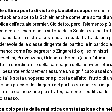
le ultimo punto di vista è plausibile supporre
che mo
ti abbiano scelto la Schlein anche come una sorta di an
lica dell'attuale premier. Ciò detto, però, l'elemento più
icamente rilevante nella vittoria della Schlein sta nel fat
a candidatura è stata sostenuta a spada tratta da una 
derevole della classe dirigente del partito, e in particola
mano: come l'ex segretario Zingaretti o gli ex ministri
eschini, Provenzano, Orlando e Boccia (quest'ultimo
ittura coordinatore della campagna della neo-segretari
e, pesante
endorsement
assume un significato assai ch
olta” è stata un'operazione pilotata dall'alto, frutto di un
lo ben preciso dei dirigenti del partito su quale sia in q
to la collocazione più strategicamente redditizia del
to stesso.
calcolo parte dalla realistica constatazione che nel