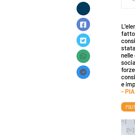
L'ele
fatto
consi
stata
nelle
socia
forze
consi
e imp
- PI
POLI