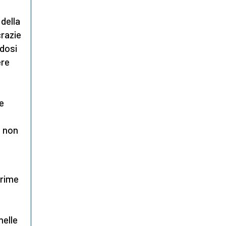
della
crazie
dosi
ere
ze
a non
prime
nelle