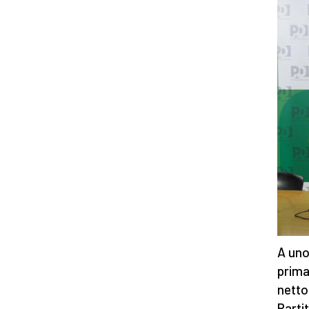
A uno
prima
netto
Partit