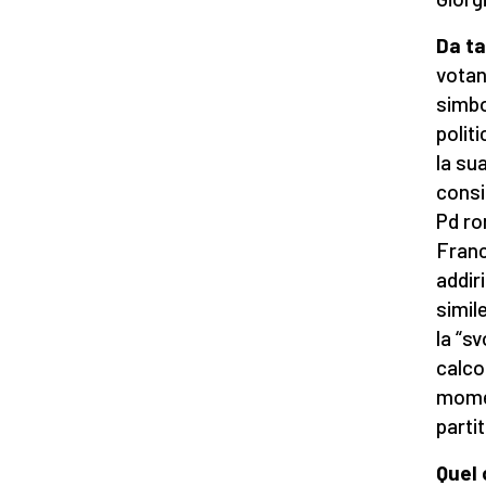
Da ta
votan
simbo
polit
la su
consi
Pd ro
Franc
addir
simil
la “sv
calco
momen
parti
Quel 