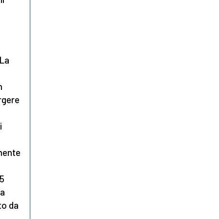
 La
n
ergere
i
amente
 5
na
to da