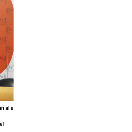
n alle
el