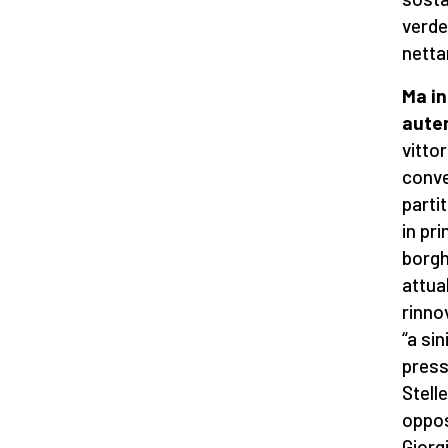
verde
netta
Ma in
aute
vitto
conve
partit
in pr
borgh
attual
rinno
“a si
press
Stelle
oppos
Giorg