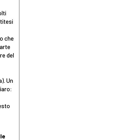
lti
titesi
to che
parte
re del
a). Un
iaro:
uesto
le