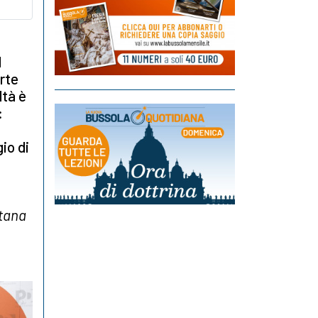
l
rte
ltà è
:
io di
ntana