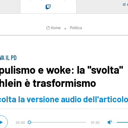
a 
Home
Politica
VA IL PD
pulismo e woke: la "svolta"
hlein è trasformismo
olta la versione audio dell'articol
00:00
07:30