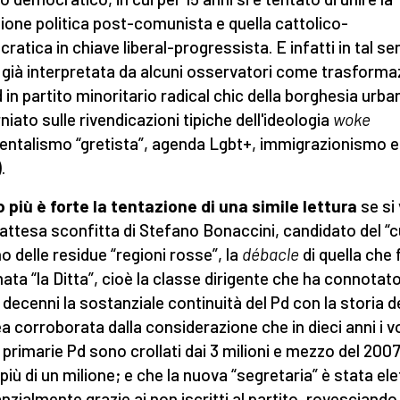
zione politica post-comunista e quella cattolico-
ratica in chiave liberal-progressista. E infatti in tal se
 già interpretata da alcuni osservatori come trasforma
d in partito minoritario radical chic della borghesia urba
niato sulle rivendicazioni tipiche dell'ideologia
woke
entalismo “gretista”, agenda Lgbt+, immigrazionismo e
.
 più è forte la tentazione di una simile lettura
se si
inattesa sconfitta di Stefano Bonaccini, candidato del “
no delle residue “regioni rosse”, la
débacle
di quella che 
ata “la Ditta”, cioè la classe dirigente che ha connotato
i decenni la sostanziale continuità del Pd con la storia de
ea corroborata dalla considerazione che in dieci anni i v
e primarie Pd sono crollati dai 3 milioni e mezzo del 2007
più di un milione; e che la nuova “segretaria” è stata ele
nzialmente grazie ai non iscritti al partito, rovesciando 