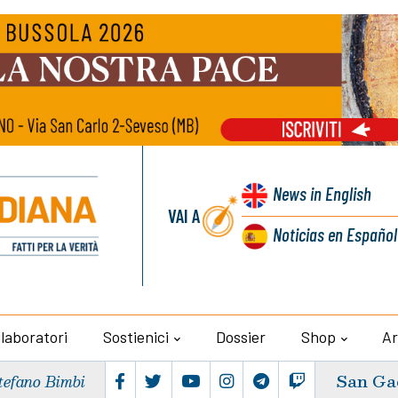
News
in English
VAI A
Noticias
en Español
llaboratori
Sostienici
Dossier
Shop
Ar
San Ga
tefano Bimbi