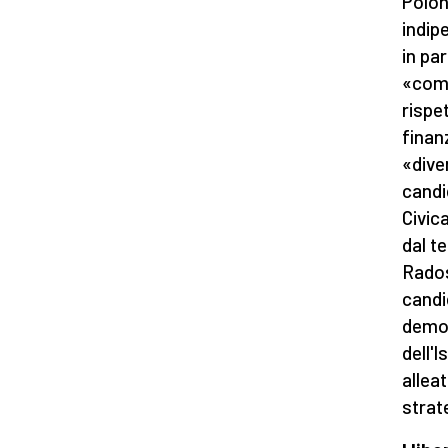
Polon
indip
in par
«comp
rispe
finan
«dive
candi
Civic
dal te
Rados
candi
democ
dell'
allea
strat