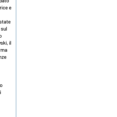
idato
rice e
state
 sul
o
ki, il
orma
anze
ro
i