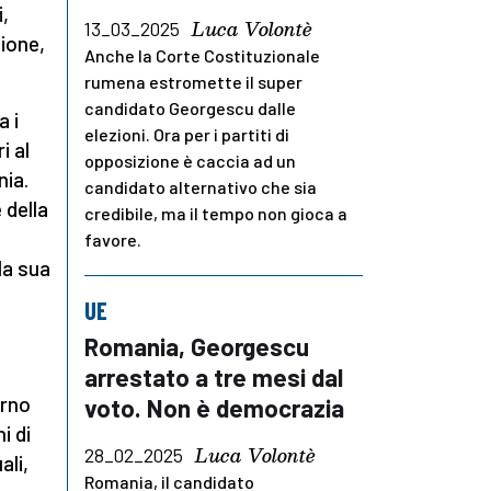
,
Luca Volontè
13_03_2025
ione,
Anche la Corte Costituzionale
rumena estromette il super
candidato Georgescu dalle
a i
elezioni. Ora per i partiti di
i al
opposizione è caccia ad un
nia.
candidato alternativo che sia
 della
credibile, ma il tempo non gioca a
favore.
la sua
UE
Romania, Georgescu
arrestato a tre mesi dal
urno
voto. Non è democrazia
i di
Luca Volontè
28_02_2025
ali,
Romania, il candidato