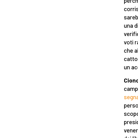
perch
corri
sareb
una d
verif
voti 
che a
catto
un ac
Cion
campa
segna
perso
scopo 
presi
vener