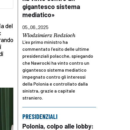
gigantesco sistema
mediatico»
ia del
05_06_2025
:
Wlodzimierz Redzioch
orando
L’ex primo ministro ha
i
commentato l’esito delle ultime
di
presidenziali polacche, spiegando
che Nawrocki ha vinto contro un
gigantesco sistema mediatico
impegnato contro gli interessi
della Polonia e controllato dalla
sinistra, grazie a capitale
straniero.
PRESIDENZIALI
Polonia, colpo alle lobby: