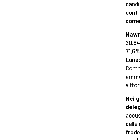
candi
contr
com
Nawro
20.84
71,6%
Lunedì
Commi
ammes
vittor
Nei g
dele
accus
delle
frode