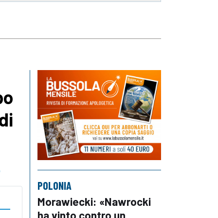
po
di
o
POLONIA
Morawiecki: «Nawrocki
ha vinto contro un