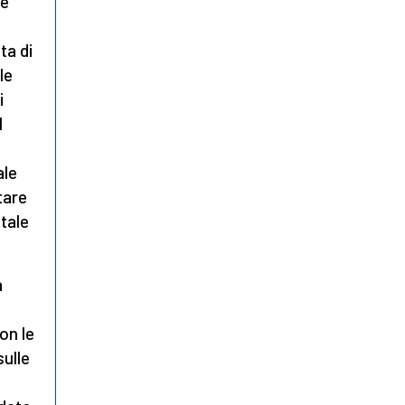
me
ta di
le
i
l
ale
tare
tale
a
on le
ulle