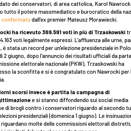
dato dei conservatori, di area cattolica, Karol Nawrocki
o tutto il potere massmediatico e burocratico della naz
e
confermato
dall’ex premier Mateusz Morawiecki.
cki ha ricevuto 369.591 voti in più di Trzaskowski
tr
4.163 voti legalmente espressi. L'affluenza alle urne, par
, è stata un record per un'elezione presidenziale in Polo
 2 giugno, dopo l'annuncio dei risultati ufficiali da parte
ssione elettorale nazionale (PKW), Trzaskowski ha
so la sconfitta e si è congratulato con Nawrocki per 
ia.
iorni scorsi invece è partita la campagna di
gittimazione
e si stanno diffondendo sui social media
e di brogli contro i conservatori riguardo al secondo t
 elezioni presidenziali (domenica 1 giugno). Le insinuazion
 riguardano molte delle commissioni elettorali distrettu