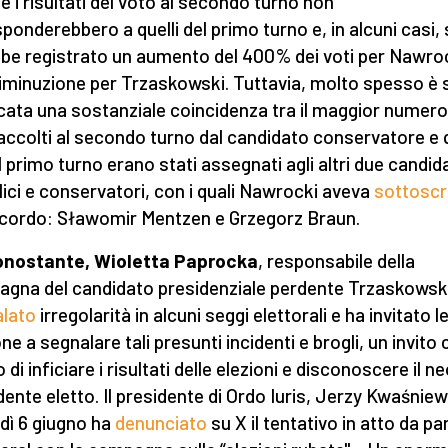
é i risultati del voto al secondo turno non
sponderebbero a quelli del primo turno e, in alcuni casi, 
be registrato un aumento del 400% dei voti per Nawroc
iminuzione per Trzaskowski. Tuttavia, molto spesso è 
icata una sostanziale coincidenza tra il maggior numero
raccolti al secondo turno dal candidato conservatore e q
l primo turno erano stati assegnati agli altri due candida
lici e conservatori, con i quali Nawrocki aveva
sottoscr
cordo: Sławomir Mentzen e Grzegorz Braun.
onostante
, Wioletta Paprocka
, responsabile della
gna del candidato presidenziale perdente Trzaskowski
lato
irregolarità in alcuni seggi elettorali e ha invitato l
ne a segnalare tali presunti incidenti e brogli, un invito 
di inficiare i risultati delle elezioni e disconoscere il n
dente eletto. Il presidente di Ordo Iuris, Jerzy Kwaśniew
dì 6 giugno ha
denunciato
su X il tentativo in atto da pa