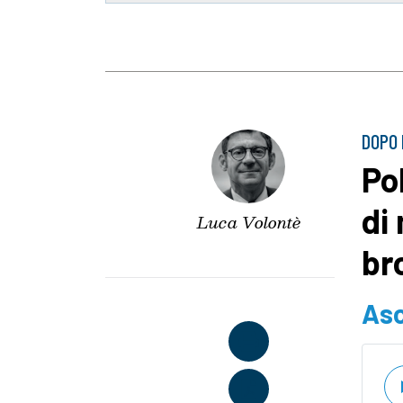
DOPO 
Pol
di
Luca Volontè
br
Asc