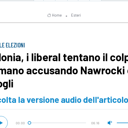
Home
Esteri
LE ELEZIONI
onia, i liberal tentano il col
 mano accusando Nawrocki 
ogli
olta la versione audio dell'articol
00:00
06:16