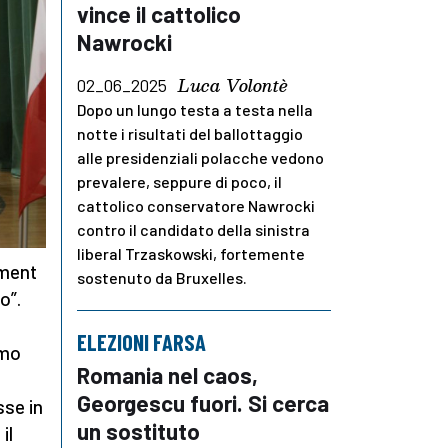
vince il cattolico
Nawrocki
Luca Volontè
02_06_2025
Dopo un lungo testa a testa nella
notte i risultati del ballottaggio
alle presidenziali polacche vedono
prevalere, seppure di poco, il
cattolico conservatore Nawrocki
contro il candidato della sinistra
liberal Trzaskowski, fortemente
hment
sostenuto da Bruxelles.
o”.
ELEZIONI FARSA
amo
Romania nel caos,
Georgescu fuori. Si cerca
sse in
un sostituto
il