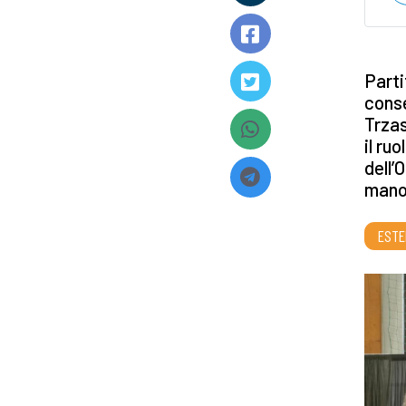
Parti
conse
Trzas
il ru
dell’
mano 
ESTE