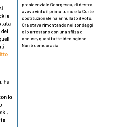
presidenziale Georgescu, di destra,
si
aveva vinto il primo turno e la Corte
ki e
costituzionale ha annullato il voto.
stata
Ora stava rimontando nei sondaggi
 dei
e lo arrestano con una sfilza di
uelli
accuse, quasi tutte ideologiche.
Non è democrazia.
ti
itto
, ha
e
con lo
eo
ski,
rte