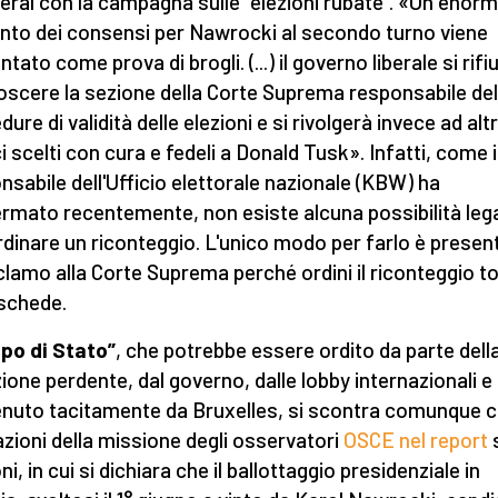
iberal con la campagna sulle “elezioni rubate". «Un enor
to dei consensi per Nawrocki al secondo turno viene
tato come prova di brogli. (...) il governo liberale si rifiu
oscere la sezione della Corte Suprema responsabile del
ure di validità delle elezioni e si rivolgerà invece ad altr
i scelti con cura e fedeli a Donald Tusk». Infatti, come i
nsabile dell'Ufficio elettorale nazionale (KBW) ha
rmato recentemente, non esiste alcuna possibilità leg
rdinare un riconteggio. L'unico modo per farlo è presen
clamo alla Corte Suprema perché ordini il riconteggio to
 schede.
olpo di Stato”
, che potrebbe essere ordito da parte dell
zione perdente, dal governo, dalle lobby internazionali e
nuto tacitamente da Bruxelles, si scontra comunque c
azioni della missione degli osservatori
OSCE nel report
s
ni, in cui si dichiara che il ballottaggio presidenziale in