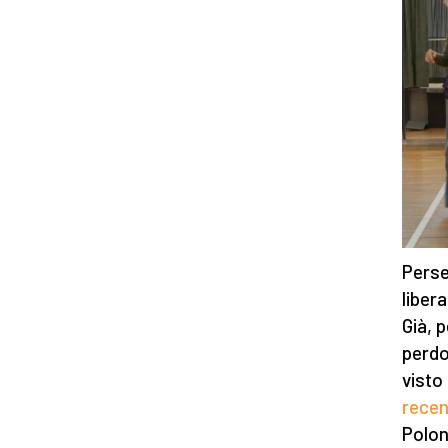
Perse
liber
Già, 
perdo
visto
rece
Polon