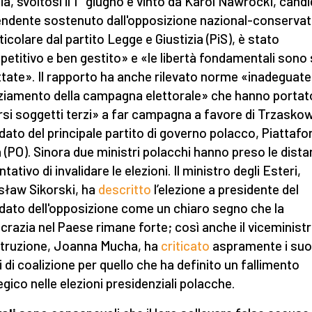
ia, svoltosi il 1° giugno e vinto da Karol Nawrocki, cand
endente sostenuto dall'opposizione nazional-conservat
ticolare dal partito Legge e Giustizia (PiS), è stato
etitivo e ben gestito» e «le libertà fondamentali sono 
ttate». Il rapporto ha anche rilevato norme «inadeguate
ziamento della campagna elettorale» che hanno portat
rsi soggetti terzi» a far campagna a favore di Trzaskows
dato del principale partito di governo polacco, Piattaf
a (PO). Sinora due ministri polacchi hanno preso le dist
ntativo di invalidare le elezioni. Il ministro degli Esteri,
ław Sikorski, ha
descritto
l’elezione a presidente del
dato dell'opposizione come un chiaro segno che la
razia nel Paese rimane forte; così anche il viceminist
Istruzione, Joanna Mucha, ha
criticato
aspramente i suo
ti di coalizione per quello che ha definito un fallimento
egico nelle elezioni presidenziali polacche.