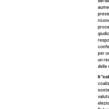
dei l
aumen
presen
ricon
proced
giudic
respo
confe
per o
un re
delle
Il “c
coali
soste
valut
elezio