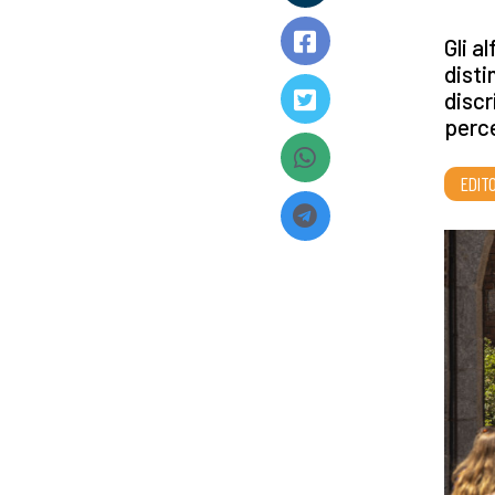
Gli a
disti
discr
perce
EDITO