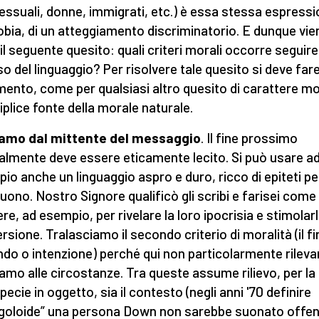
essuali, donne, immigrati, etc.) è essa stessa espressi
obia, di un atteggiamento discriminatorio. E dunque vie
 il seguente quesito: quali criteri morali occorre seguire
uso del linguaggio? Per risolvere tale quesito si deve far
imento, come per qualsiasi altro quesito di carattere mo
riplice fonte della morale naturale.
iamo dal mittente del messaggio
. Il fine prossimo
almente deve essere eticamente lecito. Si può usare a
io anche un linguaggio aspro e duro, ricco di epiteti pe
buono. Nostro Signore qualificò gli scribi e farisei come
ere, ad esempio, per rivelare la loro ipocrisia e stimolarli
rsione. Tralasciamo il secondo criterio di moralità (il fi
do o intenzione) perché qui non particolarmente rileva
amo alle circostanze. Tra queste assume rilievo, per la
pecie in oggetto, sia il contesto (negli anni '70 definire
oloide” una persona Down non sarebbe suonato offen