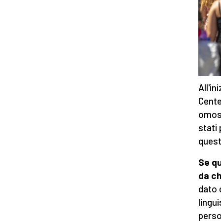
All'i
Cent
omose
stati
quest
Se qu
da ch
dato c
lingu
perso