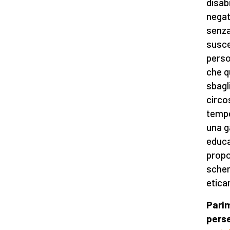
disab
negat
senza
suscet
perso
che q
sbagl
circo
tempo
una g
educa
propor
scher
etica
Parim
perse