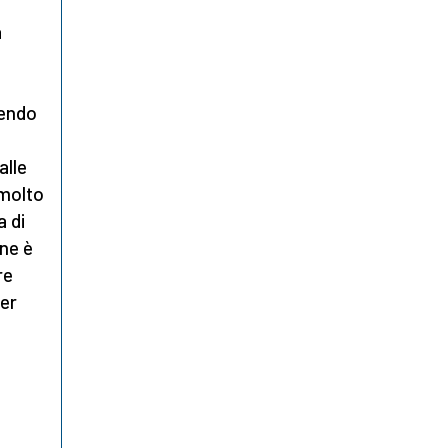
a
a
pendo
alle
 molto
a di
ine è
re
per