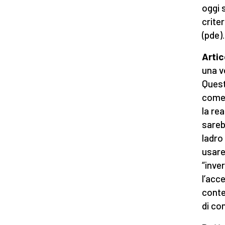
oggi 
crite
(pde).
Artic
una vo
Quest
come 
la re
sareb
ladro
usare
“inve
l’acc
conte
di con