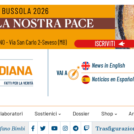
News
in English
VAI A
Noticias
en Español
llaboratori
Sostienici
Dossier
Shop
Ar
Trasfigurazio
efano Bimbi