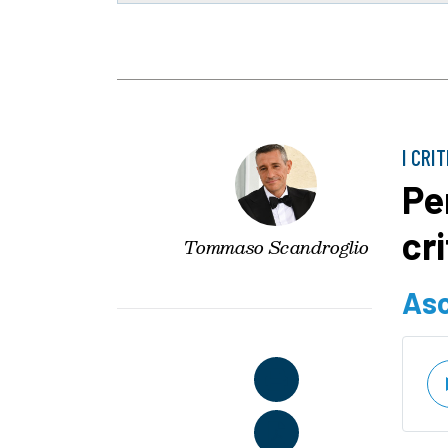
I CRI
Pe
cri
Tommaso Scandroglio
Asc