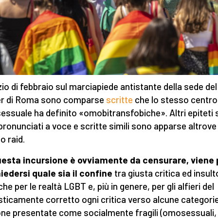
nizio di febbraio sul marciapiede antistante della sede de
er di Roma sono comparse
scritte
che lo stesso centro
ssuale ha definito «omobitransfobiche». Altri epiteti
 pronunciati a voce e scritte simili sono apparse altrov
o raid.
esta incursione è ovviamente da censurare, viene 
iedersi quale sia il confine
tra giusta critica ed insult
he per le realtà LGBT e, più in genere, per gli alfieri del
isticamente corretto ogni critica verso alcune categorie
ne presentate come socialmente fragili (omosessuali,