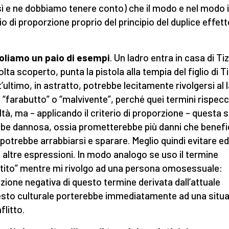
sì e ne dobbiamo tenere conto) che il modo e nel modo i
rio di proporzione proprio del principio del duplice effet
oliamo un paio di esempi
. Un ladro entra in casa di Tiz
lta scoperto, punta la pistola alla tempia del figlio di Ti
’ultimo, in astratto, potrebbe lecitamente rivolgersi al 
“farabutto” o “malvivente”, perché quei termini rispec
altà, ma – applicando il criterio di proporzione – questa 
be dannosa, ossia prometterebbe più danni che benefici
 potrebbe arrabbiarsi e sparare. Meglio quindi evitare ed
 altre espressioni. In modo analogo se uso il termine
rtito” mentre mi rivolgo ad una persona omosessuale:
ezione negativa di questo termine derivata dall’attuale
sto culturale porterebbe immediatamente ad una situ
flitto.