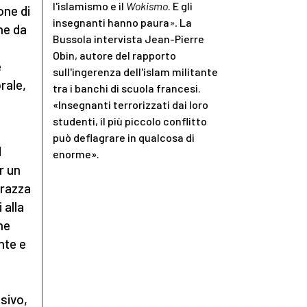
l'islamismo e il
Wokismo
. E gli
one di
insegnanti hanno paura
».
La
ne da
Bussola intervista Jean-Pierre
Obin, autore del rapporto
e
sull'ingerenza dell'islam militante
rale,
tra i banchi di scuola francesi.
«Insegnanti terrorizzati dai loro
studenti, il più piccolo conflitto
può deflagrare in qualcosa di
d
enorme».
r un
 razza
 alla
ne
nte e
sivo,