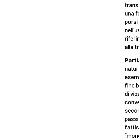
trans
una f
porsi
nell’
rifer
alla t
Part
natur
esemp
fine 
di vip
conve
secon
passi
fattis
“mong