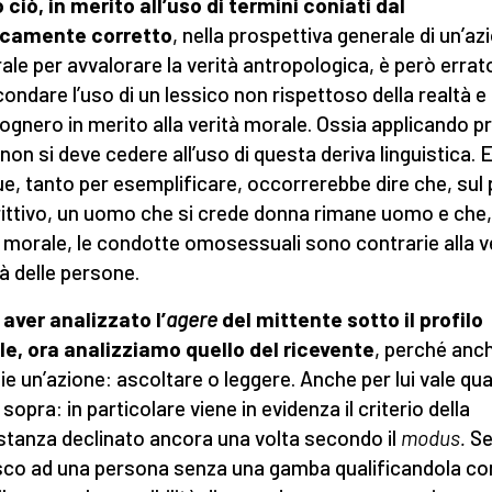
 ciò, in merito all’uso di termini coniati dal
ticamente corretto
, nella prospettiva generale di un’az
rale per avvalorare la verità antropologica, è però errat
ondare l’uso di un lessico non rispettoso della realtà e
gnero in merito alla verità morale. Ossia applicando p
 non si deve cedere all’uso di questa deriva linguistica. 
e, tanto per esemplificare, occorrerebbe dire che, sul 
ittivo, un uomo che si crede donna rimane uomo e che,
 morale, le condotte omosessuali sono contrarie alla v
tà delle persone.
aver analizzato l’
agere
del mittente sotto il profilo
e, ora analizziamo quello del ricevente
, perché anch
e un’azione: ascoltare o leggere. Anche per lui vale qu
sopra: in particolare viene in evidenza il criterio della
stanza declinato ancora una volta secondo il
modus.
Se
isco ad una persona senza una gamba qualificandola c