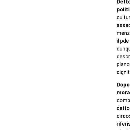
Detto
poli
cultu
assec
menzo
il pde
dunqu
descr
piano
digni
Dopo 
moral
compi
detto 
circo
rifer