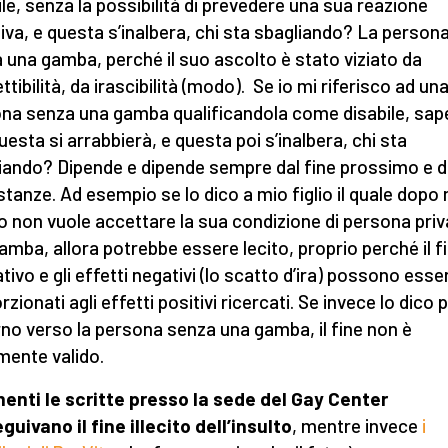
ile, senza la possibilità di prevedere una sua reazione
iva, e questa s’inalbera, chi sta sbagliando? La person
 una gamba, perché il suo ascolto è stato viziato da
tibilità, da irascibilità (modo). Se io mi riferisco ad un
na senza una gamba qualificandola come disabile, sa
uesta si arrabbierà, e questa poi s’inalbera, chi sta
iando? Dipende e dipende sempre dal fine prossimo e d
stanze. Ad esempio se lo dico a mio figlio il quale dopo
 non vuole accettare la sua condizione di persona priv
amba, allora potrebbe essere lecito, proprio perché il f
tivo e gli effetti negativi (lo scatto d’ira) possono esse
zionati agli effetti positivi ricercati. Se invece lo dico 
no verso la persona senza una gamba, il fine non è
mente valido.
enti le scritte presso la sede del Gay Center
guivano il fine illecito dell’insulto
, mentre invece
i