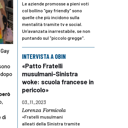
Le aziende promosse a pieni voti
col bollino "gay friendly" sono
quelle che più incidono sulla
mentalità tramite tv e social.
Un'avanzata inarrestabile, se non
puntando sul "piccolo gregge".
l Gay
INTERVISTA A OBIN
«Patto Fratelli
 sono
musulmani-Sinistra
e dopo
woke: scuola francese in
pericolo»
però
o,
03_11_2023
Lorenza Formicola
 di
«Fratelli musulmani
alleati della Sinistra tramite