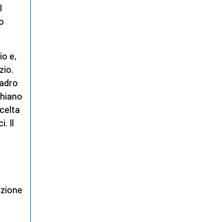
l
to
io e,
zio.
ladro
chiano
scelta
. Il
azione