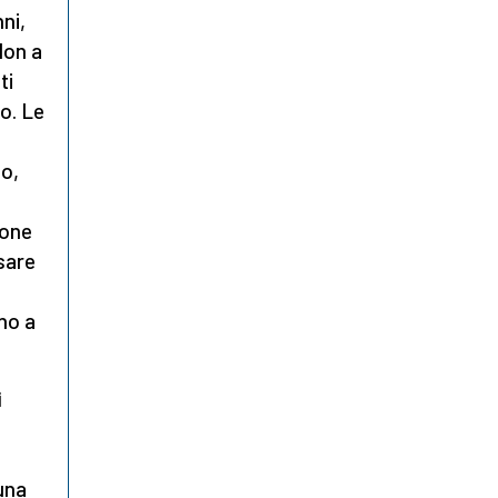
ni,
Non a
ti
no. Le
no,
n
ione
ssare
no a
i
e
una