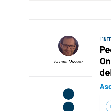
L’INT
Pe
On
Ermes Dovico
de
Asc