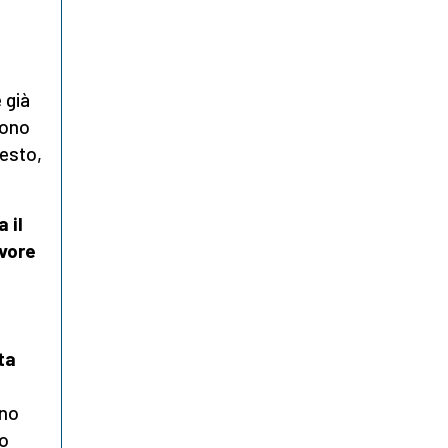
 già
sono
uesto,
 il
avore
ta
uno
mo