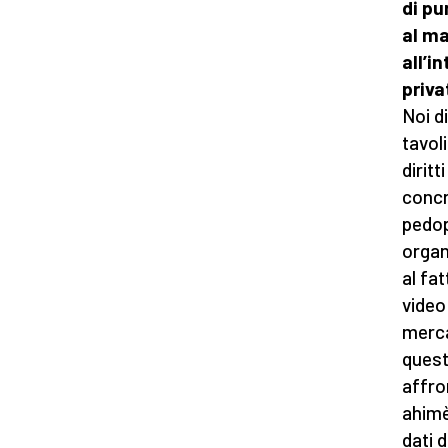
di pu
al ma
all’i
priva
Noi d
tavol
dirit
concr
pedop
organ
al fa
video 
merca
quest
affro
ahimè
dati 