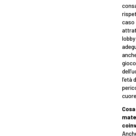
consa
rispe
caso 
attra
lobby 
adegu
anche
gioco
dell’
l’età
peric
cuore
Cosa 
mater
coin
Anche