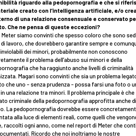
nibilità riguardo alla pedopornografia e che si rifer
teriale creato con l’intelligenza artificiale, e/o cre
nterno di una relazione consensuale e conservato pe
to. Che ne pensa di queste eccezioni?
i Meter siamo convinti che spesso coloro che sono sedu
i di lavoro, che dovrebbero garantire sempre e comunqu
ti inviolabili dei minori, probabilmente non conoscono
etamente il problema dell’abuso sui minori e della
ornografia che ha raggiunto anche livelli di criminalità
izzata. Magari sono convinti che sia un problema legat
tto che uno – senza prudenza – possa farsi una foto o u
in una relazione tra minori. Il problema principale è che i
to criminale della pedopornografia approfitta anche d
o. La pedopornografia dovrebbe essere concretamen
ntata alla luce di elementi reali, come quelli che vengon
, raccolti ogni anno, come nel report di Meter che cont
documentati. Ricordo che noi inoltriamo le nostre