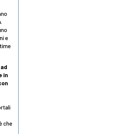
nno
.
uno
ni e
ttime
 ad
e in
 con
rtali
è che