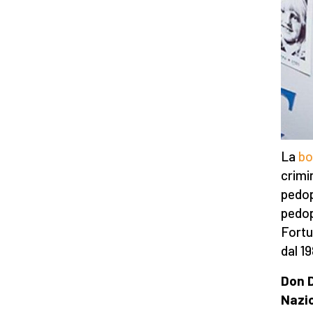
La
bo
crimi
pedop
pedop
Fortu
dal 1
Don D
Nazio