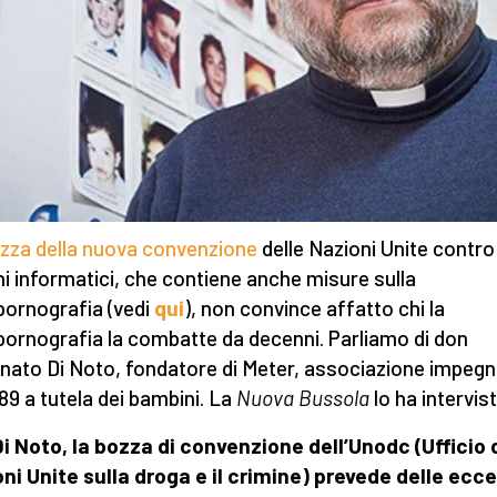
zza della nuova convenzione
delle Nazioni Unite contro 
ni informatici, che contiene anche misure sulla
ornografia (vedi
qui
), non convince affatto chi la
ornografia la combatte da decenni. Parliamo di don
nato Di Noto, fondatore di Meter, associazione impeg
989 a tutela dei bambini. La
Nuova Bussola
lo ha intervis
i Noto, la bozza di convenzione dell’Unodc (Ufficio 
ni Unite sulla droga e il crimine) prevede delle ecce