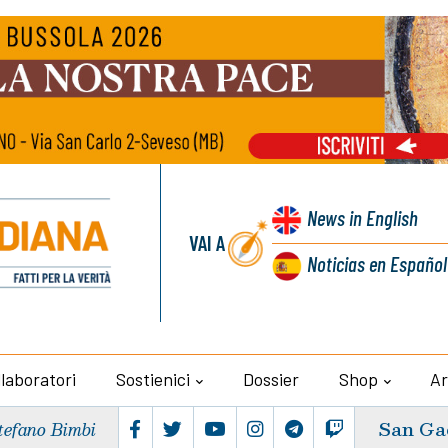
News
in English
VAI A
Noticias
en Español
llaboratori
Sostienici
Dossier
Shop
Ar
San Ga
tefano Bimbi