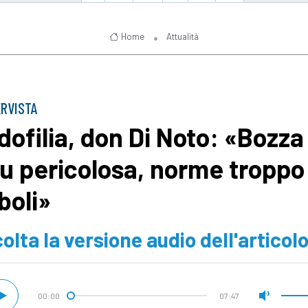
Home
Attualità
ERVISTA
dofilia, don Di Noto: «Bozza
u pericolosa, norme troppo
boli»
olta la versione audio dell'articol
00:00
07:47