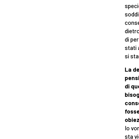
speci
soddi
conse
dietr
di pe
stati
si st
La de
pensi
di qu
bisog
conse
fosse
obie
Io vo
sta v