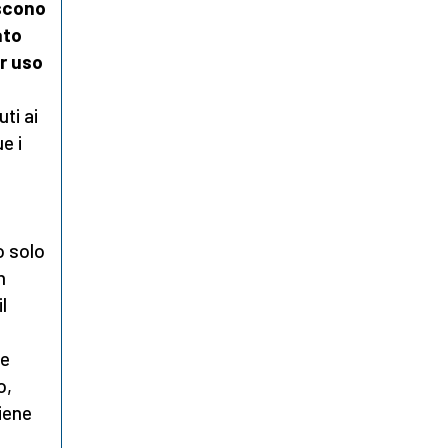
iscono
ato
r uso
ti ai
e i
o solo
n
l
i
te
o,
iene