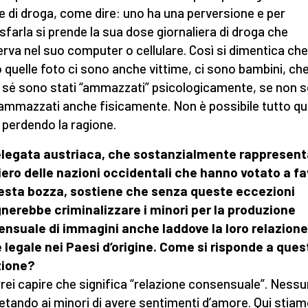
e di droga, come dire: uno ha una perversione e per
sfarla si prende la sua dose giornaliera di droga che
rva nel suo computer o cellulare. Così si dimentica che
o quelle foto ci sono anche vittime, ci sono bambini, che
r sé sono stati “ammazzati” psicologicamente, se non 
 ammazzati anche fisicamente. Non è possibile tutto q
a perdendo la ragione.
legata austriaca, che sostanzialmente rappresenta
ero delle nazioni occidentali che hanno votato a f
esta bozza, sostiene che senza queste eccezioni
nerebbe criminalizzare i minori per la produzione
nsuale di immagini anche laddove la loro relazione
 legale nei Paesi d’origine. Come si risponde a ques
zione?
rrei capire che significa “relazione consensuale”. Ness
ietando ai minori di avere sentimenti d’amore. Qui stia