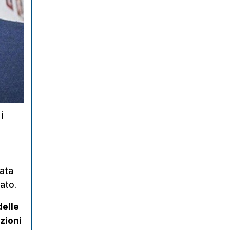
i
nata
tato.
delle
zioni