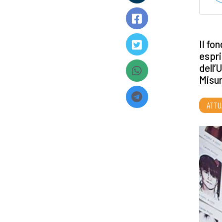
Il fo
espr
dell’
Misur
ATTU