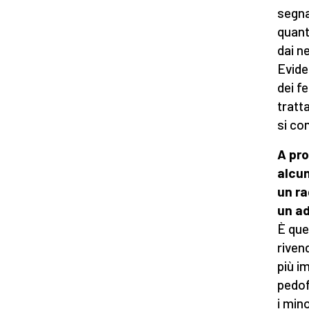
segna
quant
dai ne
Evide
dei f
tratt
si co
A pro
alcun
un ra
un a
È que
riven
più im
pedof
i min