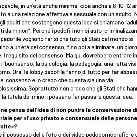
pevole, in un’età anche minima, cioè anche a 8-10-12 an
tto a una relazione affettiva e sessuale con un adulto. 
gli adulti che sostengono questa idea si chiamano “adul
tti da minori”. Perché i pedofili non si auto-criminalizza
pedofile vogliono far sì che tutti gli Stati del mondo si
ino a un’età del consenso, fino poi a eliminare, un gior
 il requisito del consenso. Ma qui dovrebbero entrare i
 il buonsenso, la psicologia, la pedagogia, una retta vis
uomo. Ora, le lobby pedofile fanno di tutto per far abba
 del consenso e io credo che questa sia una via
olosissima. Soprattutto non credo che gli Stati che han
 la tutela dei minori possano far passare questa idea.
ne pensa dell’idea di non punire la conservazione d
iale per «l’uso privato e consensuale delle person
volte»?
 il possesso delle foto o dei video pedopornografici è 