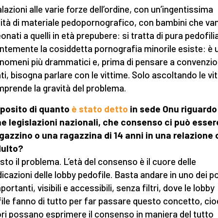
lazioni alle varie forze dell’ordine, con un’ingentissima
ità di materiale pedopornografico, con bambini che va
onati a quelli in età prepubere: si tratta di pura pedofilia
ntemente la cosiddetta pornografia minorile esiste: è 
enomeni più drammatici e, prima di pensare a convenzio
ati, bisogna parlare con le vittime. Solo ascoltando le vi
mprende la gravità del problema.
posito di quanto
è stato detto
in sede Onu riguardo
e legislazioni nazionali, che consenso ci può esser
gazzino o una ragazzina di 14 anni in una relazione
dulto?
sto il problema. L’età del consenso è il cuore delle
dicazioni delle lobby pedofile. Basta andare in uno dei po
portanti, visibili e accessibili, senza filtri, dove le lobby
ile fanno di tutto per far passare questo concetto, cio
ori possano esprimere il consenso in maniera del tutto