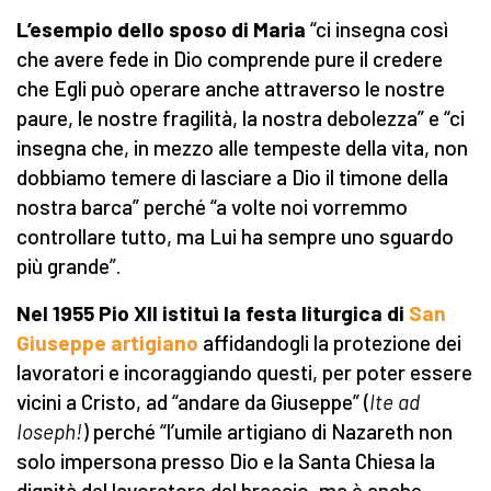
L’esempio dello sposo di Maria
“ci insegna così
che avere fede in Dio comprende pure il credere
che Egli può operare anche attraverso le nostre
paure, le nostre fragilità, la nostra debolezza” e “ci
insegna che, in mezzo alle tempeste della vita, non
dobbiamo temere di lasciare a Dio il timone della
nostra barca” perché “a volte noi vorremmo
controllare tutto, ma Lui ha sempre uno sguardo
più grande”.
Nel 1955 Pio XII istituì la festa liturgica di
San
Giuseppe artigiano
affidandogli la protezione dei
lavoratori e incoraggiando questi, per poter essere
vicini a Cristo, ad “andare da Giuseppe” (
Ite ad
Ioseph!
) perché “l’umile artigiano di Nazareth non
solo impersona presso Dio e la Santa Chiesa la
dignità del lavoratore del braccio, ma è anche