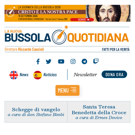
Newsletter
News
Noticias
DONA ORA
MENU
Santa Teresa
Schegge di vangelo
Benedetta della Croce
a cura di don Stefano Bimbi
a cura di Ermes Dovico