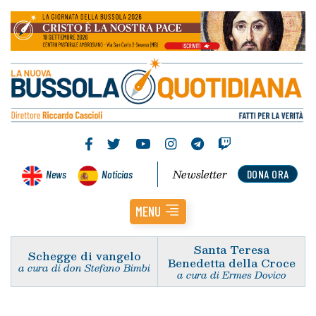
Newsletter
News
Noticias
DONA ORA
MENU
Santa Teresa
Schegge di vangelo
Benedetta della Croce
a cura di don Stefano Bimbi
a cura di Ermes Dovico