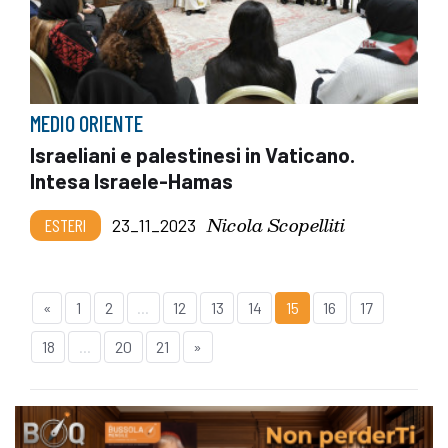
MEDIO ORIENTE
Israeliani e palestinesi in Vaticano.
Intesa Israele-Hamas
Nicola Scopelliti
ESTERI
23_11_2023
«
1
2
...
12
13
14
15
16
17
18
...
20
21
»