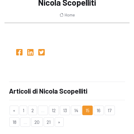
Nicola Scopelliti
Home
Articoli di Nicola Scopelliti
«
1
2
...
12
13
14
15
16
17
18
...
20
21
»