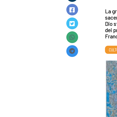
La gr
sacer
Dio s
dei p
Fran
CULT