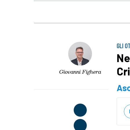
GLI O
Ne
Cri
Giovanni Fighera
Asc