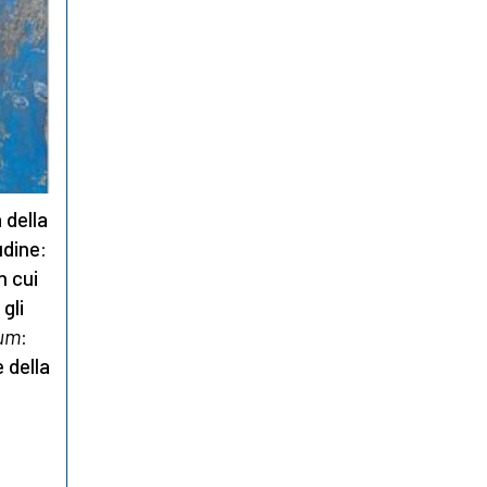
 della
udine:
n cui
gli
num
:
 della