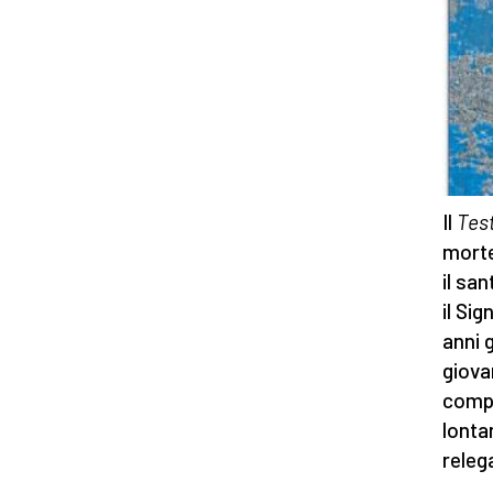
Il
Tes
morte
il sa
il Si
anni 
giova
compa
lonta
releg