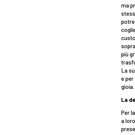
ma pr
stess
potre
cogli
custod
sopra
più g
trasf
La su
e per 
gioia.
La de
Per l
a loro
prese