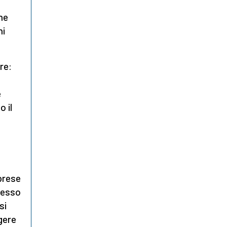
che
hi
re:
e
o il
prese
stesso
si
gere