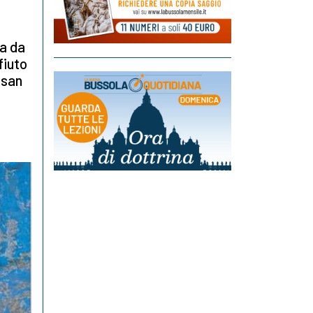
ta da
fiuto
 san