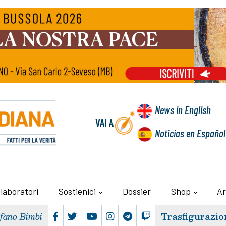
News
in English
VAI A
Noticias
en Español
llaboratori
Sostienici
Dossier
Shop
Ar
Trasfigurazio
efano Bimbi