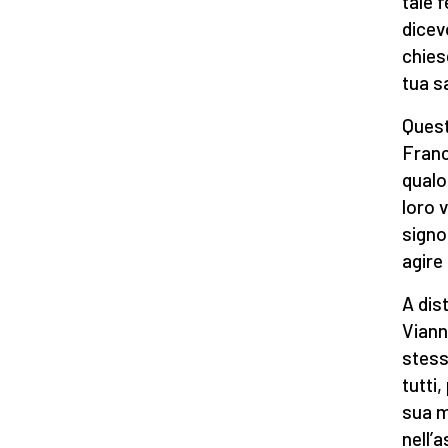
tale 
dicev
chies
tua s
Quest
Franc
qualo
loro 
signo
agire
A dist
Viann
stess
tutti
sua m
nell’