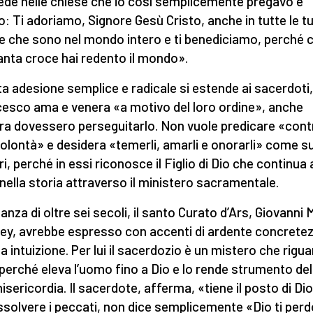
fede nelle chiese che io così semplicemente pregavo e
o: Ti adoriamo, Signore Gesù Cristo, anche in tutte le t
e che sono nel mondo intero e ti benediciamo, perché c
anta croce hai redento il mondo».
a adesione semplice e radicale si estende ai sacerdoti
esco ama e venera «a motivo del loro ordine», anche
ra dovessero perseguitarlo. Non vuole predicare «cont
volontà» e desidera «temerli, amarli e onorarli» come s
ri, perché in essi riconosce il Figlio di Dio che continua 
 nella storia attraverso il ministero sacramentale.
anza di oltre sei secoli, il santo Curato d’Ars, Giovanni 
ey, avrebbe espresso con accenti di ardente concretez
a intuizione. Per lui il sacerdozio è un mistero che rigu
, perché eleva l’uomo fino a Dio e lo rende strumento del
isericordia. Il sacerdote, afferma, «tiene il posto di Dio
assolvere i peccati, non dice semplicemente «Dio ti per