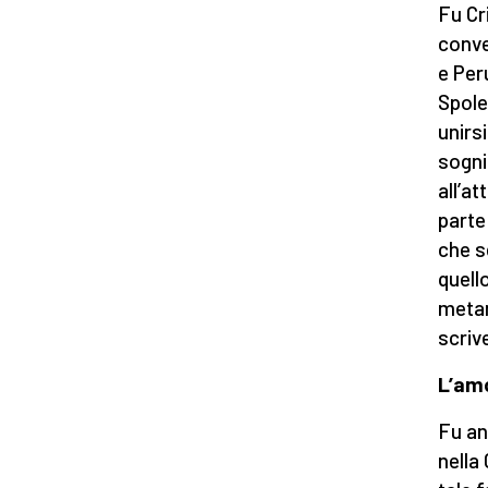
Fu Cr
conve
e Peru
Spole
unirs
sogni
all’a
parte 
che s
quell
metam
scriv
L’amo
Fu an
nella