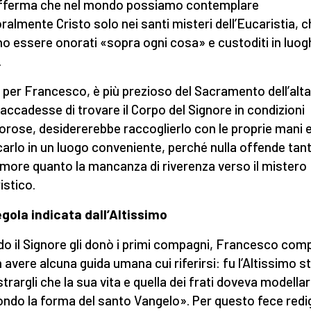
afferma che nel mondo possiamo contemplare
ralmente Cristo solo nei santi misteri dell’Eucaristia, 
o essere onorati «sopra ogni cosa» e custoditi in luog
.
, per Francesco, è più prezioso del Sacramento dell’alta
i accadesse di trovare il Corpo del Signore in condizioni
orose, desidererebbe raccoglierlo con le proprie mani 
carlo in un luogo conveniente, perché nulla offende tant
more quanto la mancanza di riverenza verso il mistero
istico.
gola indicata dall’Altissimo
o il Signore gli donò i primi compagni, Francesco com
n avere alcuna guida umana cui riferirsi: fu l’Altissimo 
trargli che la sua vita e quella dei frati doveva modellar
ndo la forma del santo Vangelo». Per questo fece redi