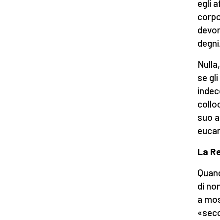
egli 
corpo
devon
degni
Nulla
se gl
indec
collo
suo a
eucar
La Re
Quand
di no
a mos
«seco