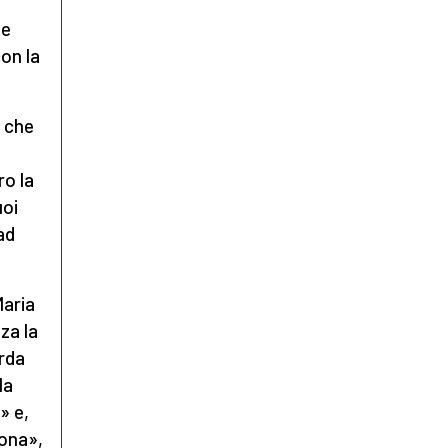
ue
on la
, che
ro la
uoi
ad
Maria
za la
arda
la
» e,
dona»,