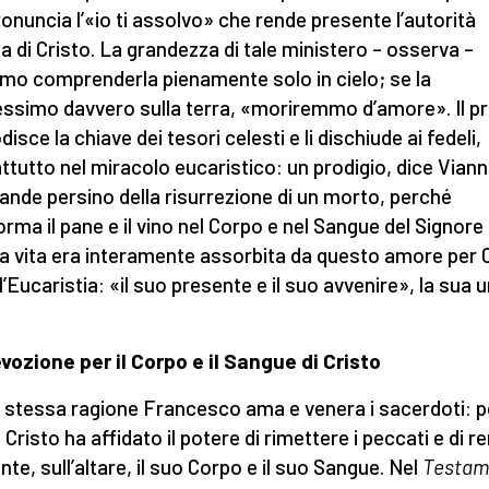
onuncia l’«io ti assolvo» che rende presente l’autorità
a di Cristo. La grandezza di tale ministero – osserva –
mo comprenderla pienamente solo in cielo; se la
essimo davvero sulla terra, «moriremmo d’amore». Il p
isce la chiave dei tesori celesti e li dischiude ai fedeli,
ttutto nel miracolo eucaristico: un prodigio, dice Viann
rande persino della risurrezione di un morto, perché
orma il pane e il vino nel Corpo e nel Sangue del Signore
a vita era interamente assorbita da questo amore per 
l’Eucaristia: «il suo presente e il suo avvenire», la sua 
vozione per il Corpo e il Sangue di Cristo
a stessa ragione Francesco ama e venera i sacerdoti: 
 Cristo ha affidato il potere di rimettere i peccati e di r
nte, sull’altare, il suo Corpo e il suo Sangue. Nel
Testam