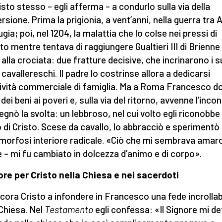
isto stesso – egli afferma – a condurlo sulla via della
rsione. Prima la prigionia, a vent’anni, nella guerra tra 
gia; poi, nel 1204, la malattia che lo colse nei pressi di
to mentre tentava di raggiungere Gualtieri III di Brienne
i alla crociata: due fratture decisive, che incrinarono i s
 cavallereschi. Il padre lo costrinse allora a dedicarsi
ttività commerciale di famiglia. Ma a Roma Francesco d
dei beni ai poveri e, sulla via del ritorno, avvenne l’inco
egnò la svolta: un lebbroso, nel cui volto egli riconobbe
o di Cristo. Scese da cavallo, lo abbracciò e sperimentò
orfosi interiore radicale. «Ciò che mi sembrava amaro
e – mi fu cambiato in dolcezza d’animo e di corpo».
re per Cristo nella Chiesa e nei sacerdoti
cora Cristo a infondere in Francesco una fede incrollab
 Chiesa. Nel
Testamento
egli confessa: «Il Signore mi de