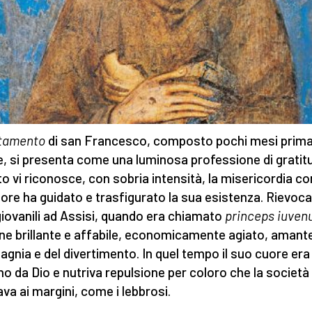
tamento
di san Francesco, composto pochi mesi prima
, si presenta come una luminosa professione di gratit
nto vi riconosce, con sobria intensità, la misericordia co
gnore ha guidato e trasfigurato la sua esistenza. Rievoca 
giovanili ad Assisi, quando era chiamato
princeps iuve
ne brillante e affabile, economicamente agiato, amante
gnia e del divertimento. In quel tempo il suo cuore era
no da Dio e nutriva repulsione per coloro che la società
ava ai margini, come i lebbrosi.