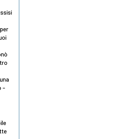
Assisi
 per
uoi
onò
ntro
 una
 –
ile
tte