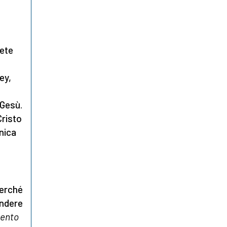
rete
ey,
 Gesù.
Cristo
unica
perché
endere
ento