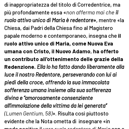
di inappropriatezza del titolo di Corredentrice, ma
più profondamente essa «
non afferma mai che
il
ruolo attivo unico di Maria è
redentore
»
, mentre «la
Chiesa, dai Padri della Chiesa fino al Magistero
papale moderno e contemporaneo, insegna che
il
ruolo attivo unico di Maria, come Nuova Eva
umana con Cristo, il Nuovo Adamo
,
ha offerto
un contributo all'ottenimento delle grazie della
Redenzione.
Ella lo ha fatto dando liberamente alla
luce il nostro Redentore, perseverando con lui ai
piedi della croce, offrendo la sua immacolata
sofferenza umana insieme alla sua sofferenza
divina e “amorosamente consenziente
all'immolazione della vittima da lei generata”
(Lumen Gentium, 58)
». Risulta così piuttosto
evidente che la Nota ometta di insegnare «in
modo positivo il
vero ruolo redentore di Maria
con e