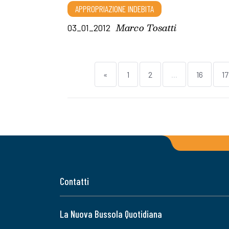
APPROPRIAZIONE INDEBITA
Marco Tosatti
03_01_2012
«
1
2
...
16
17
Contatti
La Nuova Bussola Quotidiana