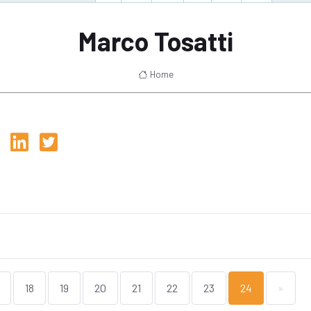
Marco Tosatti
Home
18
19
20
21
22
23
24
»