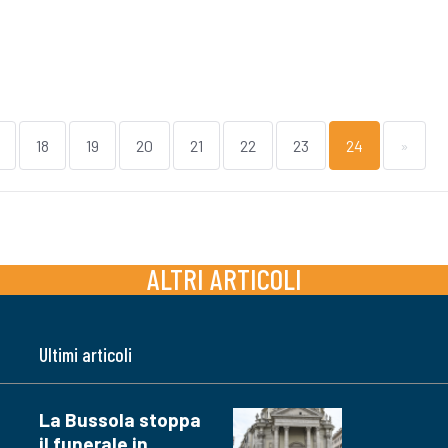
18
19
20
21
22
23
24
»
ALTRI ARTICOLI
Ultimi articoli
La Bussola stoppa
il funerale in