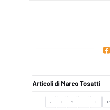
Articoli di Marco Tosatti
«
1
2
...
16
17