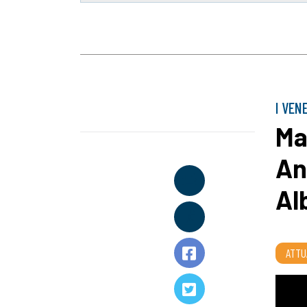
I VEN
Ma
An
Al
ATTU