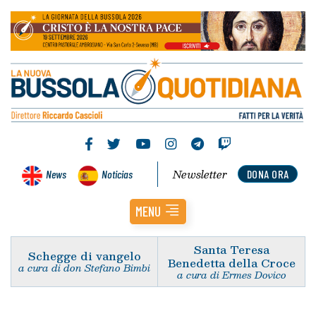
Newsletter
News
Noticias
DONA ORA
MENU
Santa Teresa
Schegge di vangelo
Benedetta della Croce
a cura di don Stefano Bimbi
a cura di Ermes Dovico