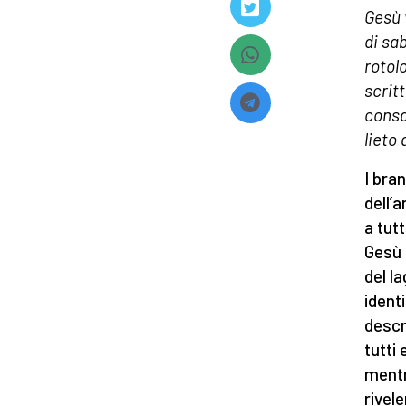
Gesù 
di sab
rotolo
scrit
consa
lieto
I bran
dell’
a tut
Gesù 
del l
ident
descr
tutti 
mentr
rivele