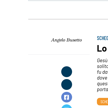
SCHEG
Angelo Busetto
Lo
Gesù 
solit
fu da
dove 
quest
porta
SCHE