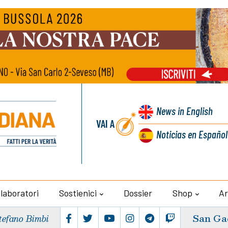
News
in English
VAI A
Noticias
en Español
llaboratori
Sostienici
Dossier
Shop
Ar
San Ga
tefano Bimbi