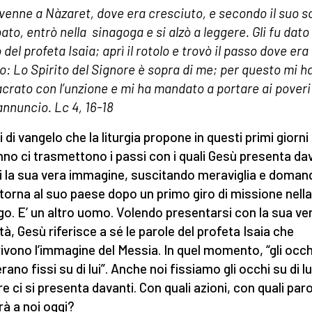
venne a Nàzaret, dove era cresciuto, e secondo il suo so
ato, entrò nella sinagoga e si alzò a leggere. Gli fu dato 
 del profeta Isaia; aprì il rotolo e trovò il passo dove era
to: Lo Spirito del Signore è sopra di me; per questo mi h
crato con l’unzione e mi ha mandato a portare ai poveri 
 annuncio. Lc 4, 16-18
i di vangelo che la liturgia propone in questi primi giorni
anno ci trasmettono i passi con i quali Gesù presenta da
ti la sua vera immagine, suscitando meraviglia e doman
torna al suo paese dopo un primo giro di missione nell
ago. E’ un altro uomo. Volendo presentarsi con la sua ve
ità, Gesù riferisce a sé le parole del profeta Isaia che
ivono l’immagine del Messia. In quel momento, “gli occhi
erano fissi su di lui”. Anche noi fissiamo gli occhi su di lu
e ci si presenta davanti. Con quali azioni, con quali paro
rà a noi oggi?