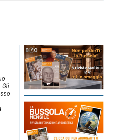
uo
 Gli
passo
r
a