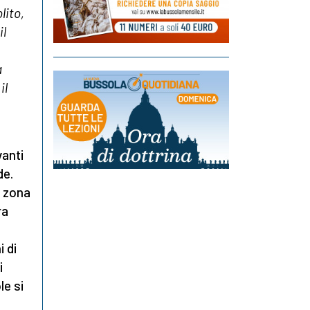
lito,
il
a
il
vanti
de.
a zona
ra
 di
i
le si