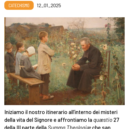
CATECHISMO
12_01_2025
Iniziamo il nostro itinerario all’interno dei misteri
della vita del Signore e affrontiamo la
quæstio
27
della III parte della
Summa Theologiæ
che san