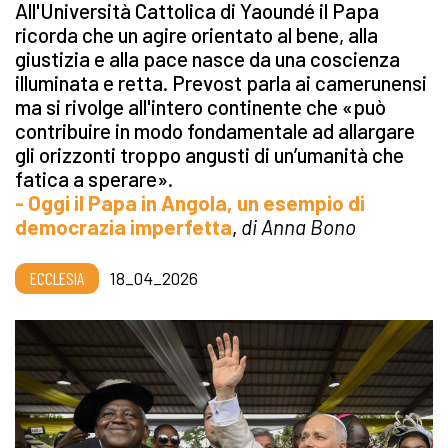
All'Università Cattolica di Yaoundé il Papa
ricorda che un agire orientato al bene, alla
giustizia e alla pace nasce da una coscienza
illuminata e retta. Prevost parla ai camerunensi
ma si rivolge all'intero continente che «può
contribuire in modo fondamentale ad allargare
gli orizzonti
troppo angusti di un’umanità che
fatica a sperare».
- Oggi il Papa in Angola, un esempio di
democrazia imperfetta
,
di Anna Bono
ECCLESIA
18_04_2026