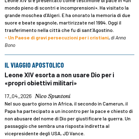
Leone XIV si è presentato come testimone di pace in «un
mondo pieno di scontri e incomprensioni». Ha visitato la
grande moschea d’Algeri. E ha onorato la memoria di due
suore e beate spagnole, martirizzate nel 1994. Oggi il
trasferimento nella città che fu di sant’Agostino.
- Un Paese di gravi persecuzioni per i cristiani
,
di Anna
Bono
IL VIAGGIO APOSTOLICO
Leone XIV esorta a non usare Dio per i
«propri obiettivi militari»
Nico Spuntoni
17_04_2026
Nel suo quarto giorno in Africa, il secondo in Camerun, il
Papa ha partecipato a un incontro per la pace e chiesto di
non abusare del nome di Dio per giustificare la guerra. Un
passaggio che sembra una risposta indiretta al
vicepresidente degli USA, JD Vance.