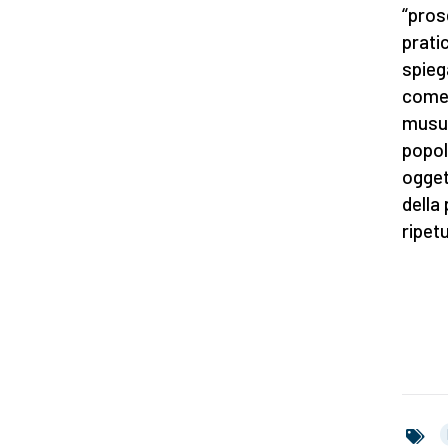
“pros
pratic
spiega
come g
musul
popol
ogget
della
ripet