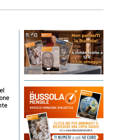
el
ione
nte