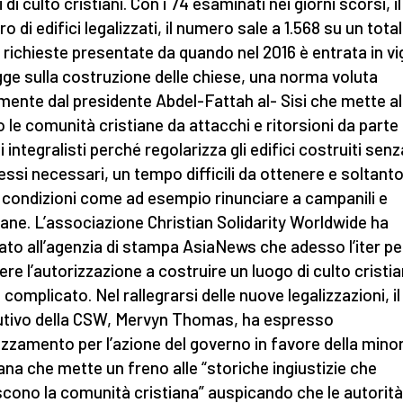
 di culto cristiani. Con i 74 esaminati nei giorni scorsi, il
 di edifici legalizzati, il numero sale a 1.568 su un total
 richieste presentate da quando nel 2016 è entrata in v
gge sulla costruzione delle chiese, una norma voluta
mente dal presidente Abdel-Fattah al- Sisi che mette al
o le comunità cristiane da attacchi e ritorsioni da parte 
 integralisti perché regolarizza gli edifici costruiti senz
ssi necessari, un tempo difficili da ottenere e soltanto
 condizioni come ad esempio rinunciare a campanili e
ne. L’associazione Christian Solidarity Worldwide ha
ato all’agenzia di stampa AsiaNews che adesso l’iter pe
ere l’autorizzazione a costruire un luogo di culto cristi
complicato. Nel rallegrarsi delle nuove legalizzazioni, i
tivo della CSW, Mervyn Thomas, ha espresso
zzamento per l’azione del governo in favore della mino
iana che mette un freno alle “storiche ingiustizie che
scono la comunità cristiana” auspicando che le autorità