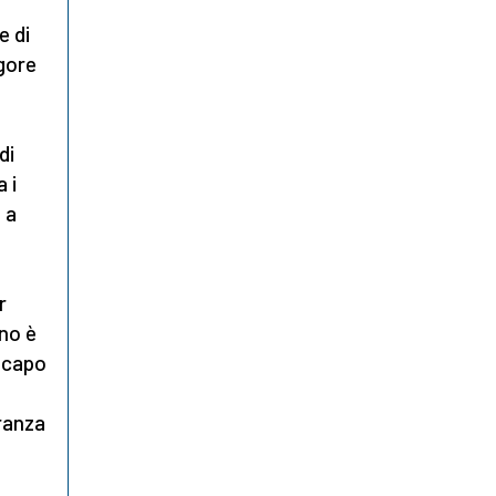
e di
igore
di
a i
 a
r
ano è
l capo
ranza