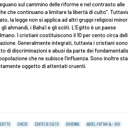
eguano sul cammino delle riforme e nel contrasto alle
he che continuano a limitare la libertà di culto”. Tuttavi
to, la legge non si applica ad altri gruppi religiosi minor
li ahmandi, i Baha’i e gli sciiti. L’Egitto è un paese
mano. I cristiani costituiscono il 10 per cento circa del
azione. Generalmente integrati, tuttavia i cristiani sono
to di discriminazioni e abusi da parte dei fondamentalis
 popolazione che ne subisce l’influenza. Sono inoltre sta
utamente oggetto di attentati cruenti.
EGITTO
CHIESE
EDIFICI DI CULTO
GOVERNO
ABDEL-FATTAH AL- SISI