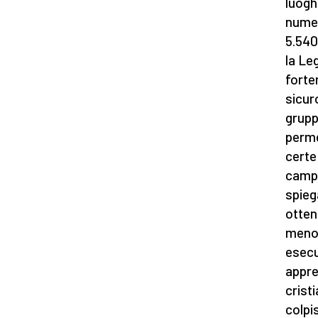
luoghi
numero
5.540
la Le
forte
sicur
gruppi
perme
certe
campa
spieg
otten
meno 
esecu
appre
crist
colpi