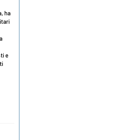
a, ha
itari
la
ti e
ti