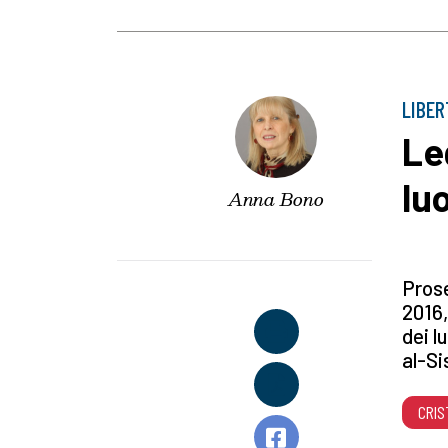
LIBER
Leg
luo
Anna Bono
Prose
2016,
dei l
al-Sis
CRIS