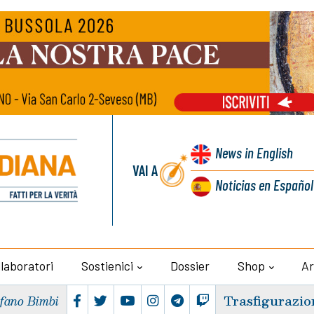
News
in English
VAI A
Noticias
en Español
llaboratori
Sostienici
Dossier
Shop
Ar
Trasfigurazio
efano Bimbi