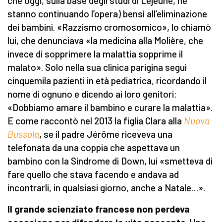
che oggi, sulla base degli studi di Lejeune, ne
stanno continuando l’opera) bensì all’eliminazione
dei bambini. «Razzismo cromosomico», lo chiamò
lui, che denunciava «la medicina alla Molière, che
invece di sopprimere la malattia sopprime il
malato». Solo nella sua clinica parigina seguì
cinquemila pazienti in età pediatrica, ricordando il
nome di ognuno e dicendo ai loro genitori:
«Dobbiamo amare il bambino e curare la malattia».
E come raccontò nel 2013 la figlia Clara alla
Nuova
Bussola
, se il padre Jérôme riceveva una
telefonata da una coppia che aspettava un
bambino con la Sindrome di Down, lui «smetteva di
fare quello che stava facendo e andava ad
incontrarli, in qualsiasi giorno, anche a Natale…».
Il grande scienziato francese non perdeva