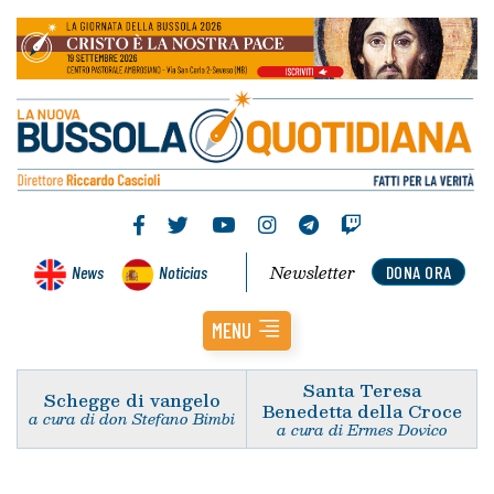
Newsletter
News
Noticias
DONA ORA
MENU
Santa Teresa
Schegge di vangelo
Benedetta della Croce
a cura di don Stefano Bimbi
a cura di Ermes Dovico