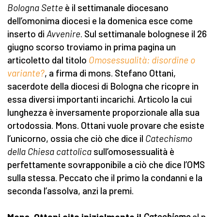
Bologna Sette
è il settimanale diocesano
dell’omonima diocesi e la domenica esce come
inserto di
Avvenire
. Sul settimanale bolognese il 26
giugno scorso troviamo in prima pagina un
articoletto dal titolo
Omosessualità: disordine o
variante?
, a firma di mons. Stefano Ottani,
sacerdote della diocesi di Bologna che ricopre in
essa diversi importanti incarichi. Articolo la cui
lunghezza è inversamente proporzionale alla sua
ortodossia. Mons. Ottani vuole provare che esiste
l’unicorno, ossia che ciò che dice il
Catechismo
della Chiesa cattolica
sull’omosessualità è
perfettamente sovrapponibile a ciò che dice l’OMS
sulla stessa. Peccato che il primo la condanni e la
seconda l’assolva, anzi la premi.
Mons. Ottani cita inizialmente il
Catechismo
al n.