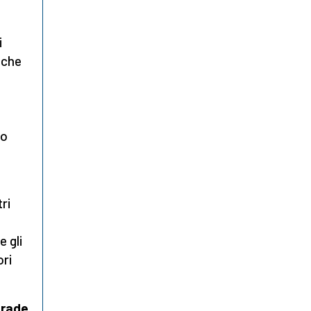
i
e che
mo
ri
 gli
ori
trade