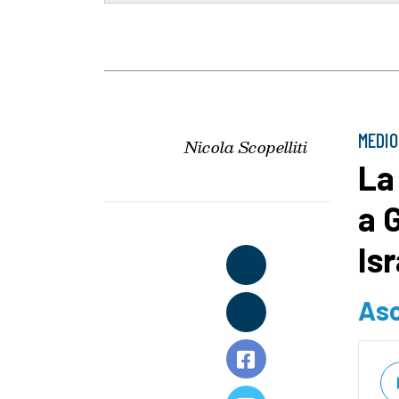
MEDIO
Nicola Scopelliti
La
a 
Is
Asc