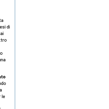
ta
esi di
ai
ttro
io
 una
ato
ondo
a
 le