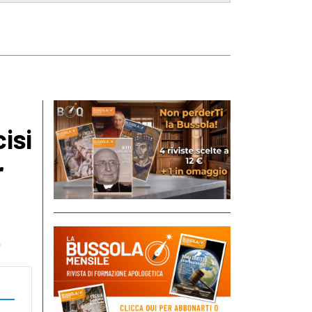
isi
r
o