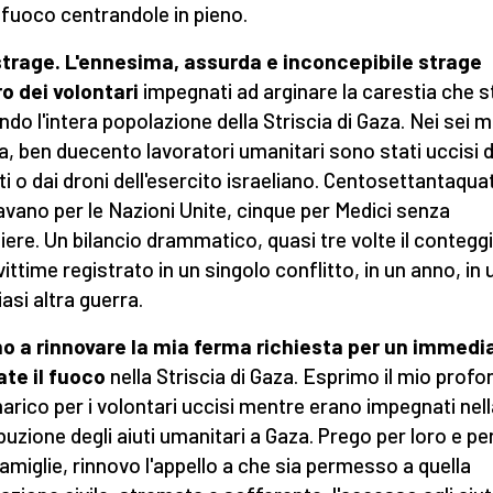
 fuoco centrandole in pieno.
trage. L'ennesima, assurda e inconcepibile strage
o dei volontari
impegnati ad arginare la carestia che s
ndo l'intera popolazione della Striscia di Gaza. Nei sei m
a, ben duecento lavoratori umanitari sono stati uccisi d
ti o dai droni dell'esercito israeliano. Centosettantaqua
avano per le Nazioni Unite, cinque per Medici senza
iere. Un bilancio drammatico, quasi tre volte il contegg
vittime registrato in un singolo conflitto, in un anno, in
asi altra guerra.
o a rinnovare la mia ferma richiesta per un immedi
te il fuoco
nella Striscia di Gaza. Esprimo il mio prof
rico per i volontari uccisi mentre erano impegnati nell
ibuzione degli aiuti umanitari a Gaza. Prego per loro e per
famiglie, rinnovo l'appello a che sia permesso a quella