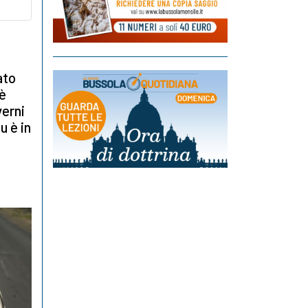
ato
 è
verni
u è in