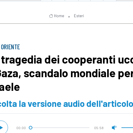
Home
Esteri
 ORIENTE
 tragedia dei cooperanti ucc
Gaza, scandalo mondiale pe
raele
olta la versione audio dell'articol
00:00
05:58