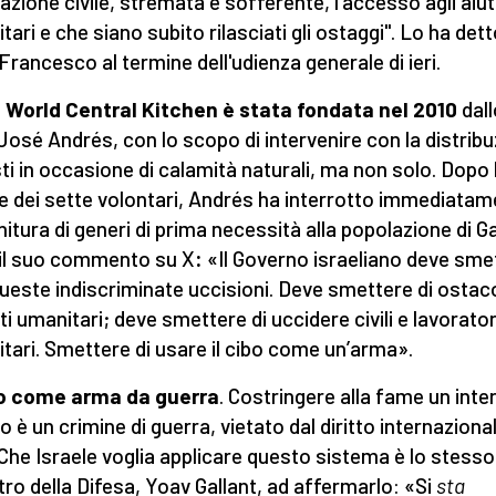
azione civile, stremata e sofferente, l'accesso agli aiut
tari e che siano subito rilasciati gli ostaggi". Lo ha det
Francesco al termine dell'udienza generale di ieri.
 World Central Kitchen è stata fondata nel 2010
dall
José Andrés, con lo scopo di intervenire con la distrib
sti in occasione di calamità naturali, ma non solo. Dopo 
e dei sette volontari, Andrés ha interrotto immediata
rnitura di generi di prima necessità alla popolazione di G
il suo commento su X
:
«Il Governo israeliano deve sme
ueste indiscriminate uccisioni. Deve smettere di ostac
uti umanitari; deve smettere di uccidere civili e lavorator
tari. Smettere di usare il cibo come un’arma».
bo come arma da guerra
. Costringere alla fame un inte
o è un crimine di guerra, vietato dal diritto internaziona
 Che Israele voglia applicare questo sistema è lo stesso
tro della Difesa, Yoav Gallant, ad affermarlo: «Si
sta