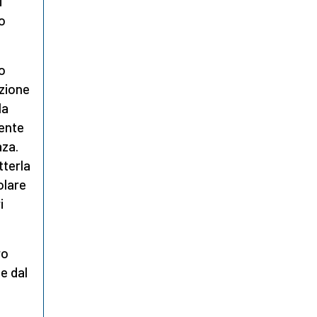
i
to
o
uzione
la
mente
aza.
tterla
olare
i
ro
le dal