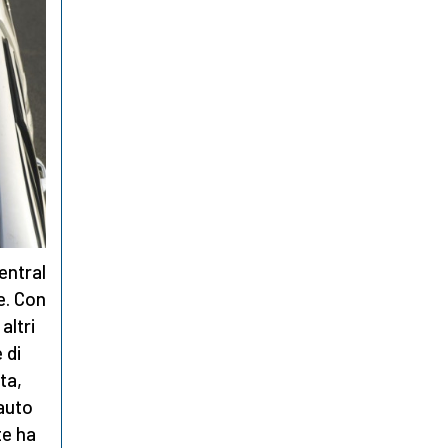
entral
e. Con
altri
 di
ta,
 auto
te ha