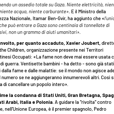
endo un assedio totale su Gaza. Niente elettricità, nien
 niente acqua, niente carburante
».
E il Ministro della
ezza Nazionale, Itamar Ben-Gvir, ha aggiunto che «
l’uni
che può entrare a Gaza sono centinaia di tonnellate di
sivi, non un grammo di aiuti umanitari
».
nvolto, per quanto accaduto, Xavier Joubert,
dirett
the Children, organizzazione presente nei Territori
tinesi Occupati: «La fame non deve mai essere usata
di guerra. Ventisette bambini - ha detto - sono già stati
i dalla fame e dalle malattie: se il mondo non agisce ad
l numero se ne aggiungeranno innumerevoli altri. Così s
ia di cancellare un popolo intero».
me la condanna di Stati Uniti, Gran Bretagna, Spag
ti Arabi, Italia e Polonia
. A guidare la "rivolta" contro
le, nell'Unione Europea, è il premier spagnolo, Pedro