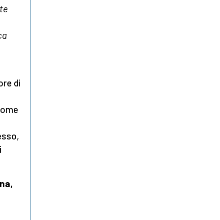
te
ca
ore di
 come
esso,
i
na,