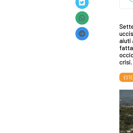
Sette
uccis
aiuti
fatta
occid
crisi.
ESTE