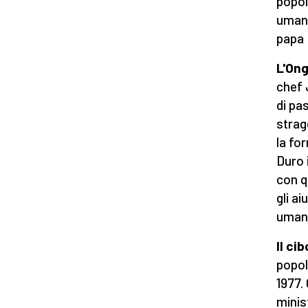
popol
umani
papa 
L'Ong
chef 
di pa
strag
la fo
Duro 
con q
gli ai
umani
Il ci
popol
1977.
minis