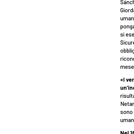
Sánch
Giord
umani
ponga 
si es
Sicur
obbli
ricon
mese 
«I ve
un’i
risul
Netan
sono 
umani
Nel 1