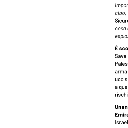
impon
cibo,
Sicur
cosa 
esplo
È sco
Save 
Pales
arma 
uccis
a que
risch
Unani
Emira
Israe