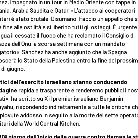
ez, impegnato in un tour in Medio Oriente con tappe in
ania, Arabia Saudita e Qatar. «L'attacco ai cooperatori
tari è stato brutale. Disumano.
Faccio un appello
che s
fine alle ostilità e si liberino tutti gli ostaggi. È urgent
egua il cessate il fuoco che ha reclamato il Consiglio di
ezza dell'Onu la scorsa settimana con un
mandato
gatorio». Sánchez ha anche aggiunto che la Spagna
oscerà lo Stato della Palestina entro la fine del prossi
di giugno.
rtici dell'esercito israeliano stanno conducendo
ndagine
rapida e trasparente e renderemo pubblici i nost
tati», ha scritto su X il premier israeliano Benjamin
yahu, rispondendo indirettamente a tutte le critiche che
piovute addosso in seguito alla morte dei sette operat
tari della World Central Kitchen.
80º giorno dall'inizio della guerra contro Hamas le s