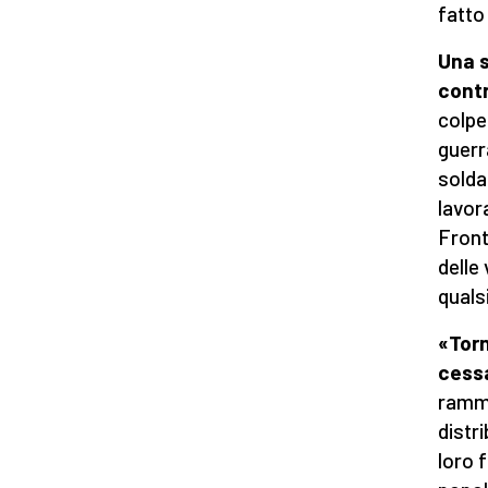
fatto
Una s
contr
colpe
guerr
solda
lavor
Front
delle 
qualsi
«Torn
cessa
ramma
distr
loro 