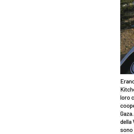
Erano
Kitch
loro 
coope
Gaza.
della
sono 