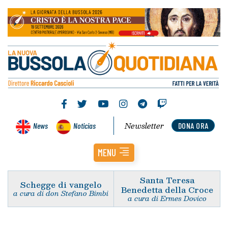
Newsletter
News
Noticias
DONA ORA
MENU
Santa Teresa
Schegge di vangelo
Benedetta della Croce
a cura di don Stefano Bimbi
a cura di Ermes Dovico