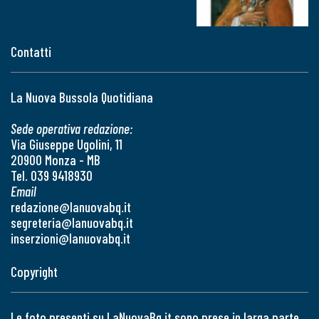
Contatti
La Nuova Bussola Quotidiana
Sede operativa redazione:
Via Giuseppe Ugolini, 11
20900 Monza - MB
Tel. 039 9418930
Email
redazione@lanuovabq.it
segreteria@lanuovabq.it
inserzioni@lanuovabq.it
Copyright
Le foto presenti su LaNuovaBq.it sono prese in larga parte