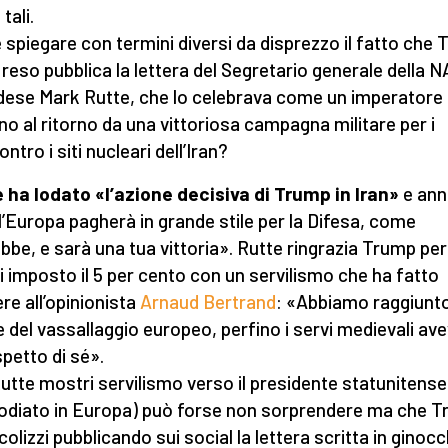
tali.
spiegare con termini diversi da disprezzo il fatto che
 reso pubblica la lettera del Segretario generale della 
ndese Mark Rutte, che lo celebrava come un imperatore
o al ritorno da una vittoriosa campagna militare per i
ontro i siti nucleari dell’Iran?
 ha lodato «l’azione decisiva di Trump in Iran»
e ann
l’Europa pagherà in grande stile per la Difesa, come
bbe, e sarà una tua vittoria». Rutte ringrazia Trump per
i imposto il 5 per cento con un servilismo che ha fatto
ere all’opinionista
Arnaud Bertrand
: «Abbiamo raggiunt
ce del vassallaggio europeo, perfino i servi medievali av
spetto di sé».
utte mostri servilismo verso il presidente statunitense
i odiato in Europa) può forse non sorprendere ma che 
icolizzi pubblicando sui social la lettera scritta in ginoc