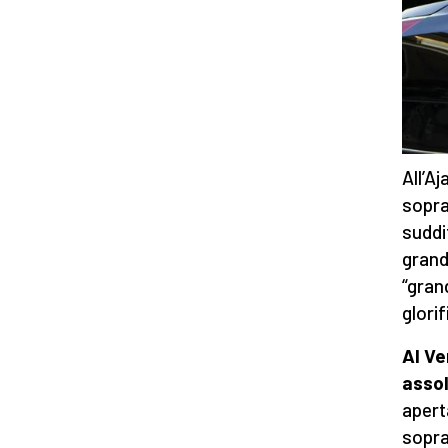
All’A
sopra
suddi
grand
“gran
glori
Al Ve
asso
apert
sopra