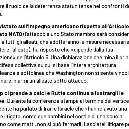
ire il ruolo della deterrenza statunitense nei confronti d
i.
vistato sull’impegno americano rispetto all’Articolo
tato NATO
(l’attacco a uno Stato membro sarà conside
a tutti gli alleati, che adotteranno le misure necessari
tere l'alleato), ha risposto che «dipende dalla tua
izione» dell’Articolo 5. Una dichiarazione che mina il prin
difesa collettiva su cui si basa l’intera architettura
Alleanza e sottolinea che Washington non si sente vincol
nere in armi un alleato sotto attacco.
 ci prende a calci e Rutte continua a lustrargli le
pe.
Durante la conferenza stampa al termine del vertice 
dente ha parlato di Iran e Israele che «hanno avuto una
e litigata, come due bambini nel cortile di una scuola.
ano come matti, non si può fermarli. Lasciateli litigare p