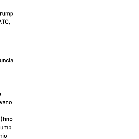
 Trump
NATO,
uncia
o
evano
 (fino
Trump
chio