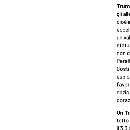
Trump
gli a
cioè 
eccel
un va
statun
non d
Peral
Costi 
esplo
favor
nazio
coraz
Un T
tetto
il 3,