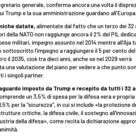
egretario generale, conferma ancora una volta il dispre
ui Trump e la sua amministrazione guardano all’Europa
miche datate,
alimentate dal fatto che un terzo dei 32 
i della NATO non raggiunge ancora il 2% del PIL dedic
spese militari, impegno assunto nel 2014 mentre all’Aja tu
 sottoscritto l’impegno a raggiungere il 5 per cento del
tro il 2035, cioè tra dieci anni, anche se nel 2029 verrà
ta una valutazione del piano per vedere a che punto so
ti i singoli partner.
aguardo imposto da Trump e recepito da tutti i 32 a
omprende un 3,5% di spesa per la difesa vera e propria
1,5% per la "sicurezza", in cui si include «la protezione d
trutture critiche, la difesa civile, il sostegno all'innova
ndustria della difesa», come recita la dichiarazione appr
animità.