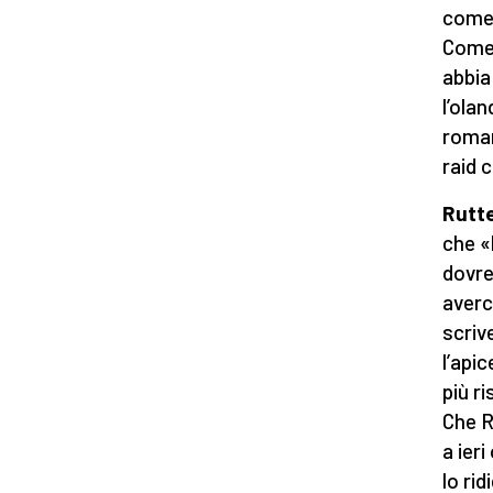
come 
Come 
abbia
l’ola
roman
raid c
Rutte
che «
dovre
averc
scriv
l’api
più ri
Che R
a ier
lo rid