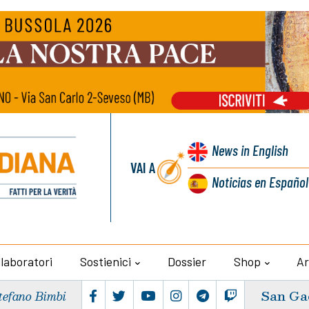
News
in English
VAI A
Noticias
en Español
llaboratori
Sostienici
Dossier
Shop
Ar
San Ga
tefano Bimbi