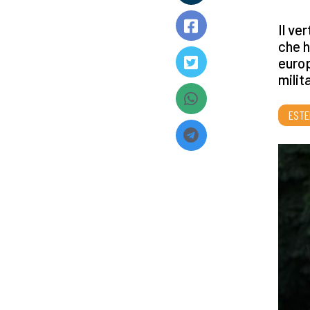
Il ve
che h
europ
milit
ESTE