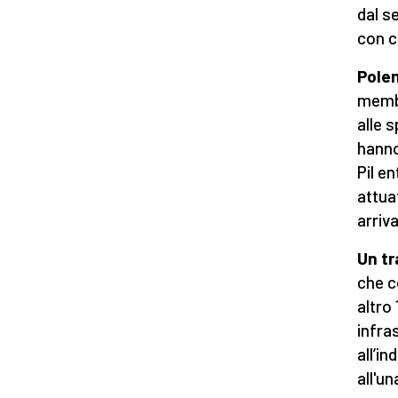
dal s
con c
Pole
membr
alle 
hanno
Pil en
attua
arriva
Un tr
che c
altro 
infras
all’i
all'un