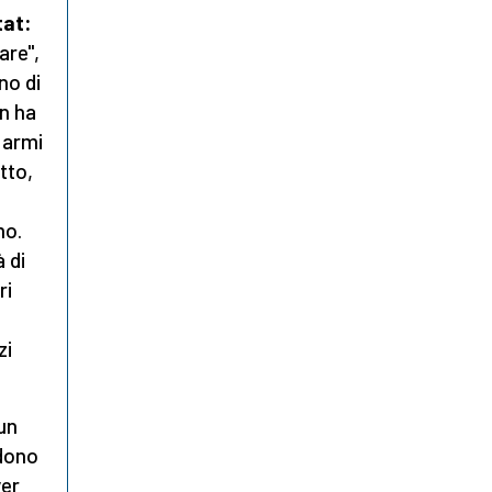
tat:
are",
no di
on ha
 armi
tto,
mo.
à di
ri
zi
 un
ndono
ver