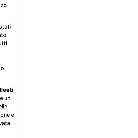
zzo
.
stati
ato
tti
no
lleati
 e un
elle
zione e
ovata