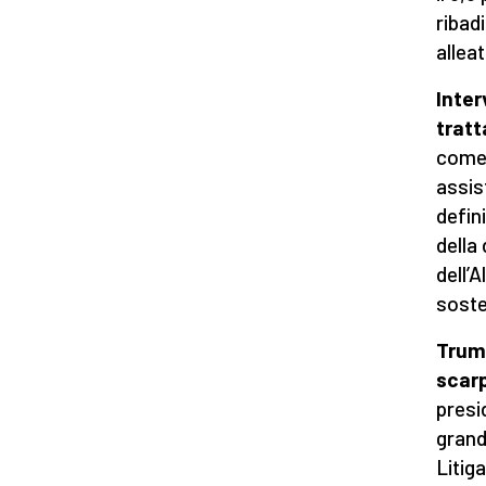
ribad
alleat
Inter
trat
come 
assis
defin
della 
dell’
soste
Trump
scar
presi
grand
Litig