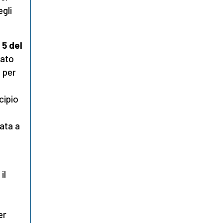
egli
 5 del
rato
e per
cipio
ata a
il
er