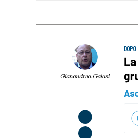
DOPO 
La
gr
Gianandrea Gaiani
Asc