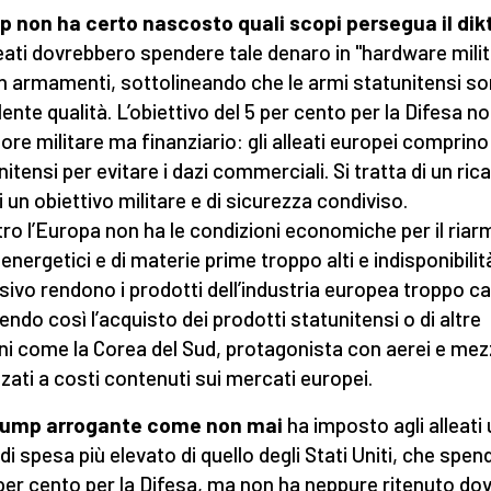
 non ha certo nascosto quali scopi persegua il dik
lleati dovrebbero spendere tale denaro in "hardware milit
in armamenti, sottolineando che le armi statunitensi so
lente qualità. L’obiettivo del 5 per cento per la Difesa n
lore militare ma finanziario: gli alleati europei comprino
itensi per evitare i dazi commerciali. Si tratta di un rica
i un obiettivo militare e di sicurezza condiviso.
tro l’Europa non ha le condizioni economiche per il riar
energetici e di materie prime troppo alti e indisponibilit
sivo rendono i prodotti dell’industria europea troppo ca
endo così l’acquisto dei prodotti statunitensi o di altre
ni come la Corea del Sud, protagonista con aerei e mez
zati a costi contenuti sui mercati europei.
rump arrogante come non mai
ha imposto agli alleati
 di spesa più elevato di quello degli Stati Uniti, che spe
3 per cento per la Difesa, ma non ha neppure ritenuto do