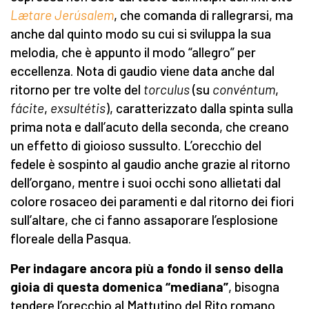
Lætare Jerúsalem
, che comanda di rallegrarsi, ma
anche dal quinto modo su cui si sviluppa la sua
melodia, che è appunto il modo “allegro” per
eccellenza. Nota di gaudio viene data anche dal
ritorno per tre volte del
torculus
(su
con
vé
n
tum
,
fá
cite
,
exsul
té
tis
), caratterizzato dalla spinta sulla
prima nota e dall’acuto della seconda, che creano
un effetto di gioioso sussulto. L’orecchio del
fedele è sospinto al gaudio anche grazie al ritorno
dell’organo, mentre i suoi occhi sono allietati dal
colore rosaceo dei paramenti e dal ritorno dei fiori
sull’altare, che ci fanno assaporare l’esplosione
floreale della Pasqua.
Per indagare ancora più a fondo il senso della
gioia di questa domenica “mediana”
, bisogna
tendere l’orecchio al Mattutino del Rito romano