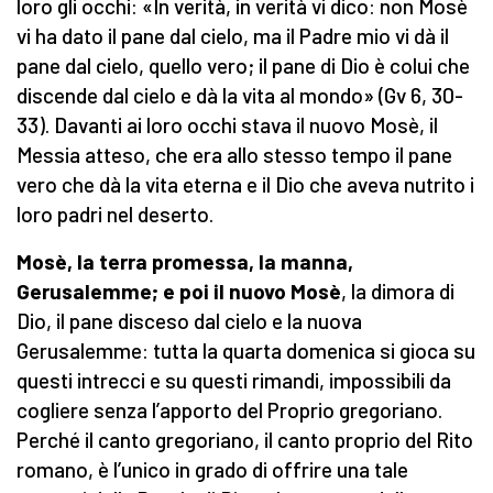
loro gli occhi: «In verità, in verità vi dico: non Mosè
vi ha dato il pane dal cielo, ma il Padre mio vi dà il
pane dal cielo, quello vero; il pane di Dio è colui che
discende dal cielo e dà la vita al mondo» (Gv 6, 30-
33). Davanti ai loro occhi stava il nuovo Mosè, il
Messia atteso, che era allo stesso tempo il pane
vero che dà la vita eterna e il Dio che aveva nutrito i
loro padri nel deserto.
M
os
è
, la terra promessa, la manna,
Gerusalemme; e poi il nuovo Mosè
, la dimora di
Dio, il pane disceso dal cielo e la nuova
Gerusalemme: tutta la quarta domenica si gioca su
questi intrecci e su questi rimandi, impossibili da
cogliere senza l’apporto del Proprio gregoriano.
Perché il canto gregoriano, il canto proprio del Rito
romano, è l’unico in grado di offrire una tale