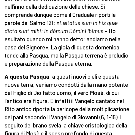
nell’inno della dedicazione delle chiese. Si
comprende dunque come il Graduale riporti le
parole del Salmo 121: «
Lætátus sum in his quæ
dicta sunt mihi: in dómum Dómini íbimus
– Ho
esultato quando mi hanno detto: andiamo nella
casa del Signore». La gioia di questa domenica
tende alla Pasqua, ma la Pasqua terrena è preludio
e preparazione della Pasqua eterna.
A questa Pasqua
, a questi nuovi cieli e questa
nuova terra, veniamo condotti dalla mano potente
del Figlio di Dio fatto uomo, il vero Mosè, di cui
l’antico era figura. E infatti il Vangelo cantato nel
Rito antico riporta la pericope della moltiplicazione
dei pani secondo il Vangelo di Giovanni (6, 1-15). Il
seguito del brano svela la chiave cristologica della
figura di Mosè e il senso profondo di questa