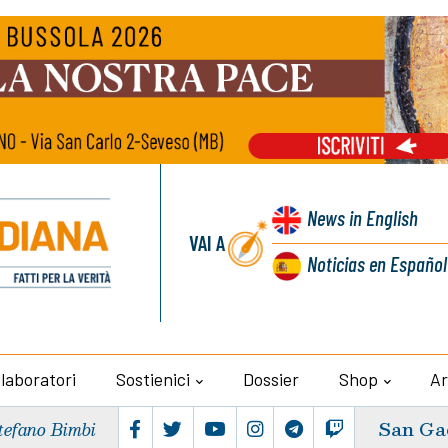
News
in English
VAI A
Noticias
en Español
llaboratori
Sostienici
Dossier
Shop
Ar
San Ga
tefano Bimbi