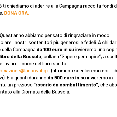
ò ti chiediamo di aderire alla Campagna raccolta fondi d
e.
DONA ORA.
Quest’anno abbiamo pensato di ringraziare in modo
olare i nostri sostenitori più generosi e fedeli. A chi dar
o della Campagna
da 100 euro in su
invieremo una copi
libro della Bussola
, collana “Sapere per capire”, a scel
e inviare il nome del libro scelto
ociazione@lanuovabq.it
(altrimenti sceglieremo noi il li
rvi). E a quanti daranno
da 500 euro in su
invieremo in
nta un prezioso
“rosario da combattimento”,
che ab
ntato alla Giornata della Bussola.