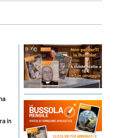
ha
ra in