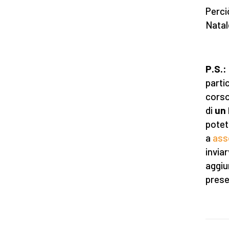
Perci
Natal
P.S.:
partic
cors
di
un 
potet
a
ass
invia
aggiu
prese