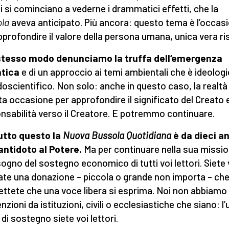
i si cominciano a vederne i drammatici effetti, che la
la
aveva anticipato. Più ancora: questo tema è l’occas
pprofondire il valore della persona umana, unica vera ri
 stesso modo denunciamo la truffa dell’emergenza
atica
e di un approccio ai temi ambientali che è ideologi
oscientifico. Non solo: anche in questo caso, la realtà
ta occasione per approfondire il significato del Creato e
nsabilità verso il Creatore. E potremmo continuare.
utto questo la
Nuova Bussola Quotidiana
è da dieci an
antidoto al Potere.
Ma per continuare nella sua missio
sogno del sostegno economico di tutti voi lettori. Siete 
ate una donazione – piccola o grande non importa – ch
ttete che una voce libera si esprima. Noi non abbiamo
zioni da istituzioni, civili o ecclesiastiche che siano: l’
 di sostegno siete voi lettori.