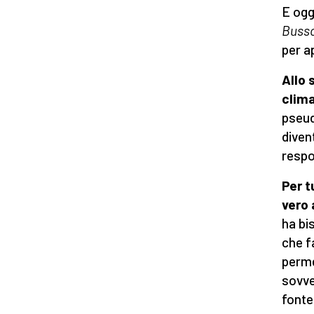
E ogg
Busso
per a
Allo
clim
pseud
diven
respo
Per t
vero 
ha bi
che f
perme
sovven
fonte