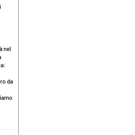
i
à nel
a
ta:
bro da
biamo