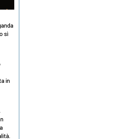
ganda
o sì
o
ta in
,
in
za
lità.