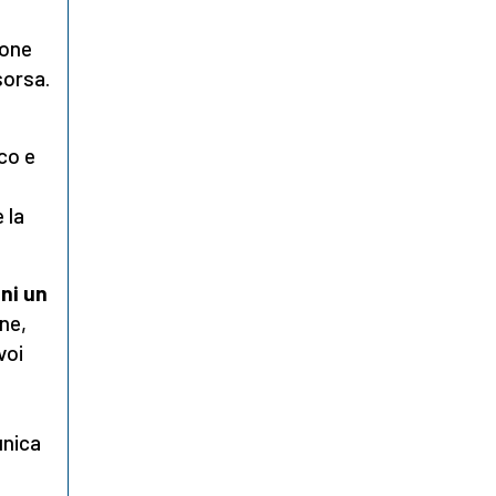
ione
sorsa.
co e
 la
ni un
ne,
voi
e
unica