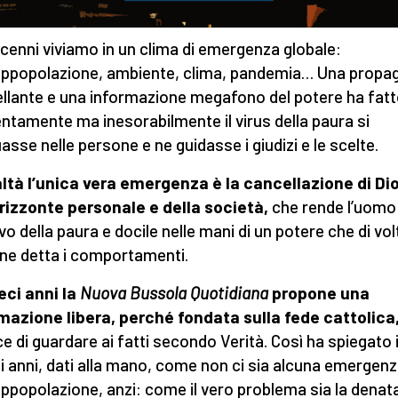
cenni viviamo in un clima di emergenza globale:
ppopolazione, ambiente, clima, pandemia… Una propa
llante e una informazione megafono del potere ha fatt
entamente ma inesorabilmente il virus della paura si
uasse nelle persone e ne guidasse i giudizi e le scelte.
altà l’unica vera emergenza è la cancellazione di Di
orizzonte personale e della società,
che rende l’uomo
vo della paura e docile nelle mani di un potere che di vol
 ne detta i comportamenti.
eci anni la
Nuova Bussola Quotidiana
propone una
mazione libera, perché fondata sulla fede cattolica
e di guardare ai fatti secondo Verità. Così ha spiegato 
i anni, dati alla mano, come non ci sia alcuna emergen
ppopolazione, anzi: come il vero problema sia la denata