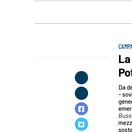
CAMPA
La
Po
Da de
- so
gener
emerg
Buss
mezzo
soste