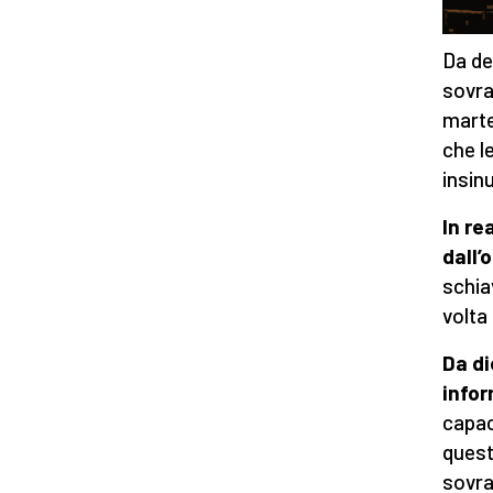
Da de
sovra
marte
che l
insin
In re
dall’
schia
volta
Da di
infor
capac
quest
sovra