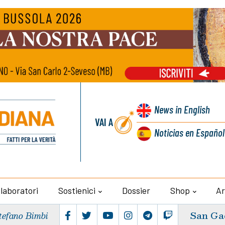
News
in English
VAI A
Noticias
en Español
llaboratori
Sostienici
Dossier
Shop
Ar
San Ga
tefano Bimbi