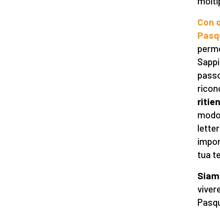
molti
Con q
Pasq
perme
Sappi
passo
ricon
ritie
modo 
lette
impor
tua t
Siamo
viver
Pasqu