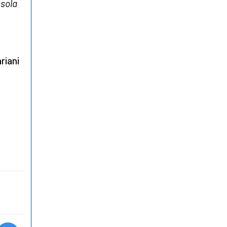
sola
ani