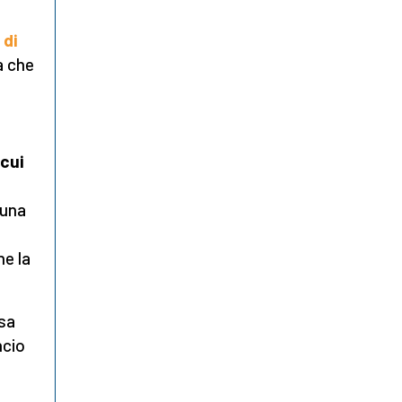
 di
a che
 cui
l
 una
e la
sa
ncio