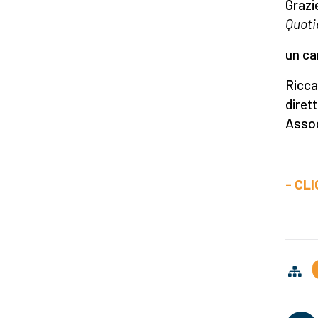
Grazi
Quoti
un ca
Ri
dir
Assoc
- CL