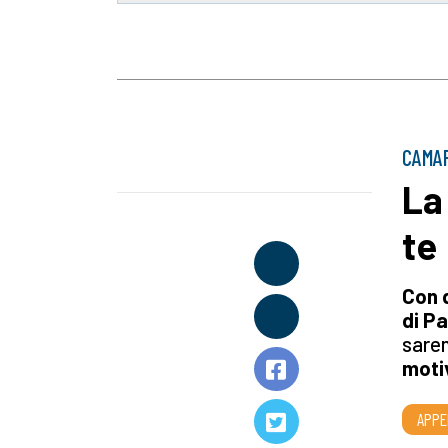
CAMA
La
te
Con 
di P
sarem
moti
APPE