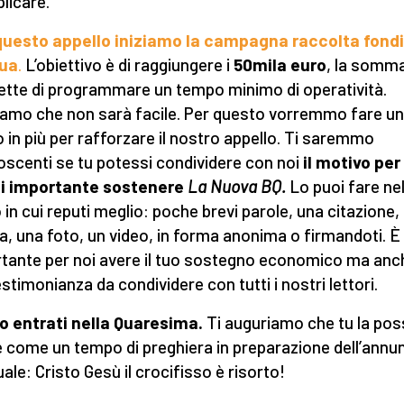
plicare.
uesto appello iniziamo la campagna raccolta fondi
ua
.
L’obiettivo è di raggiungere i
50mila euro
, la somm
tte di programmare un tempo minimo di operatività.
amo che non sarà facile. Per questo vorremmo fare un
 in più per rafforzare il nostro appello. Ti saremmo
oscenti se tu potessi condividere con noi
il motivo per
ni importante sostenere
La Nuova BQ.
Lo puoi fare ne
in cui reputi meglio: poche brevi parole, una citazione,
ra, una foto, un video, in forma anonima o firmandoti. È
tante per noi avere il tuo sostegno economico ma anch
estimonianza da condividere con tutti i nostri lettori.
 entrati nella Quaresima.
Ti auguriamo che tu la pos
e come un tempo di preghiera in preparazione dell’annu
ale: Cristo Gesù il crocifisso è risorto!