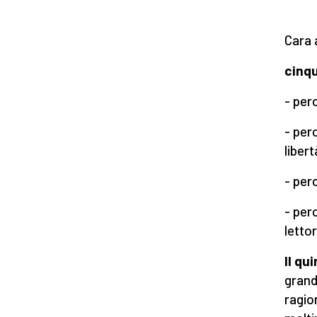
Cara 
cinqu
- per
- per
liber
- per
- perc
lettor
Il qu
grand
ragio