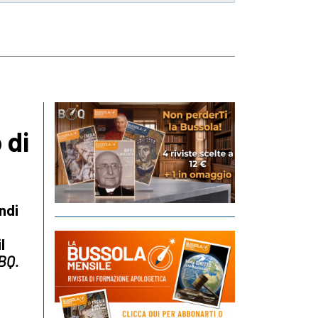
 di
ndi
il
BQ.