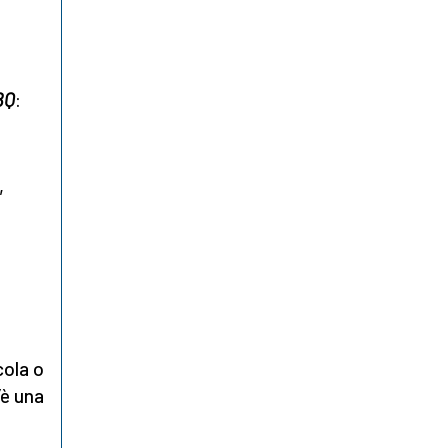
BQ
:
,
cola o
’è una