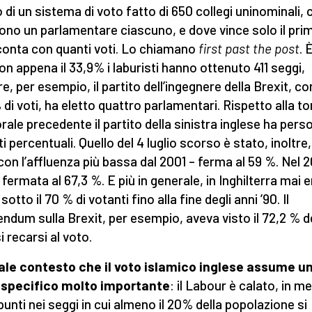
o di un sistema di voto fatto di 650 collegi uninominali, 
ono un parlamentare ciascuno, e dove vince solo il pri
onta con quanti voti. Lo chiamano
first past the post
. 
on appena il 33,9% i laburisti hanno ottenuto 411 seggi,
, per esempio, il partito dell’ingegnere della Brexit, con
 di voti, ha eletto quattro parlamentari. Rispetto alla t
orale precedente il partito della sinistra inglese ha pers
i percentuali. Quello del 4 luglio scorso è stato, inoltre, 
con l’affluenza più bassa dal 2001 – ferma al 59 %. Nel 2
a fermata al 67,3 %. E più in generale, in Inghilterra mai 
sotto il 70 % di votanti fino alla fine degli anni ’90. Il
endum sulla Brexit, per esempio, aveva visto il 72,2 % d
i recarsi al voto.
tale contesto che il voto islamico inglese assume u
 specifico molto importante
: il Labour è calato, in me
 punti nei seggi in cui almeno il 20% della popolazione si