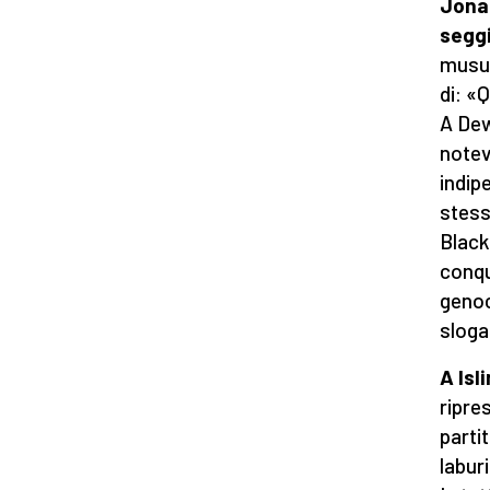
Jonat
segg
musul
di: «
A Dew
notevo
indipe
stess
Black
conqu
genoc
sloga
A Isl
ripre
parti
labur