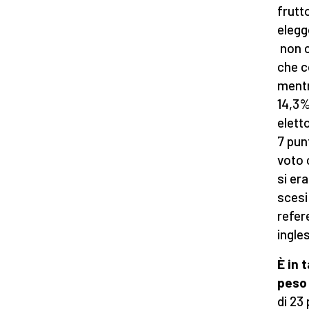
frutt
elegg
non c
che c
mentre
14,3%
elett
7 punt
voto 
si er
scesi 
refer
ingles
È in 
peso
di 23