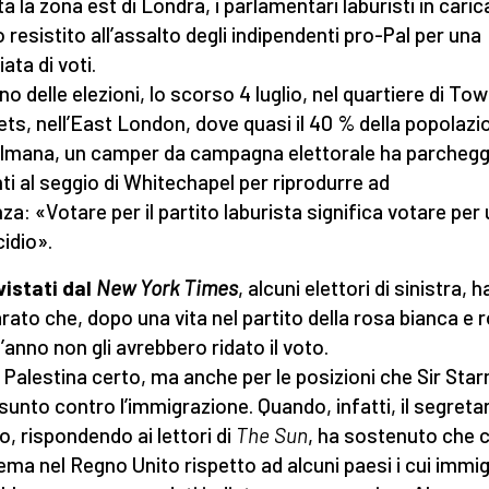
ta la zona est di Londra, i parlamentari laburisti in caric
 resistito all’assalto degli indipendenti pro-Pal per una
ata di voti.
rno delle elezioni, lo scorso 4 luglio, nel quartiere di To
ts, nell’East London, dove quasi il 40 % della popolazi
mana, un camper da campagna elettorale ha parchegg
ti al seggio di Whitechapel per riprodurre ad
nza: «Votare per il partito laburista significa votare per
idio».
vistati dal
New York Times
, alcuni elettori di sinistra, 
arato che, dopo una vita nel partito della rosa bianca e 
’anno non gli avrebbero ridato il voto.
a Palestina certo, ma anche per le posizioni che Sir Sta
sunto contro l’immigrazione. Quando, infatti, il segretar
to, rispondendo ai lettori di
The Sun
, ha sostenuto che c
ema nel Regno Unito rispetto ad alcuni paesi i cui immig