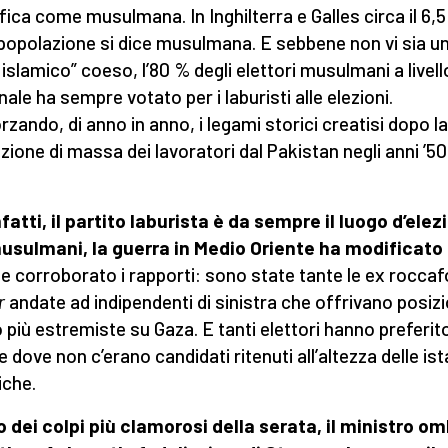
ifica come musulmana. In Inghilterra e Galles circa il 6,
 popolazione si dice musulmana. E sebbene non vi sia u
 islamico” coeso, l’80 % degli elettori musulmani a livell
nale ha sempre votato per i laburisti alle elezioni.
rzando, di anno in anno, i legami storici creatisi dopo la
zione di massa dei lavoratori dal Pakistan negli anni ’50
nfatti, il partito laburista è da sempre il luogo d’elez
usulmani, la guerra in Medio Oriente ha modificato
a
e corroborato i rapporti: sono state tante le ex roccaf
r
andate ad indipendenti di sinistra che offrivano posizi
 più estremiste su Gaza. E tanti elettori hanno preferit
e dove non c’erano candidati ritenuti all’altezza delle is
iche.
o dei colpi più clamorosi della serata, il ministro o