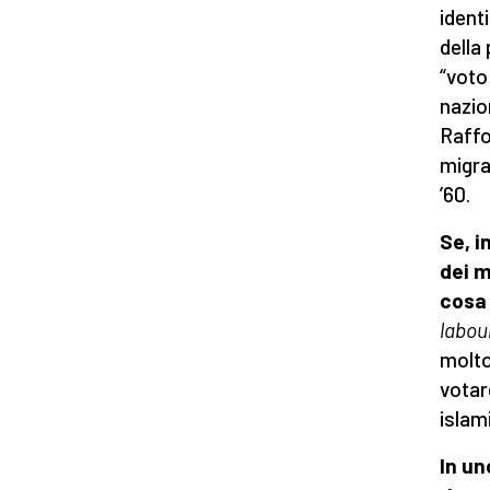
ident
della
“voto
nazio
Raffo
migra
’60.
Se, i
dei m
cos
labou
molto
votar
islam
In un