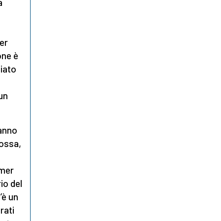
a
wer
one è
iato
 un
hanno
rossa,
rmer
io del
’è un
rati