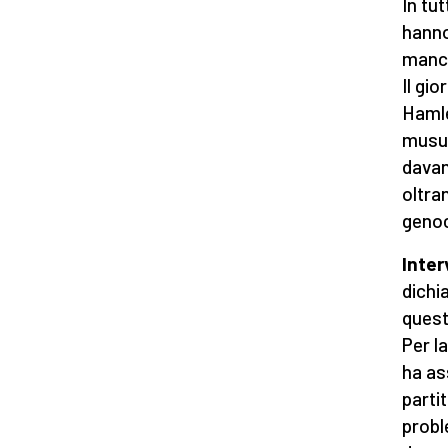
In tut
hanno
manci
Il gio
Hamle
musul
davan
oltra
genoc
Inter
dichi
quest
Per l
ha as
parti
probl