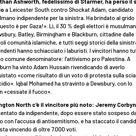
han Ashworth, fedelissimo di Starmer, ha perso il 
io
a Leicester South contro Shockat Adam, candidato
mano indipendente per la sinistra. Ha brindato al grido
Questo è per Gaza!». Lì, il 30 % degli elettori è musulma
sbury, Batley, Birmingham e Blackburn, cittadine dalle
li comunità islamiche, e tutti seggi storici della sinistra
ndenti hanno schiacciato i laburisti. I vincitori hanno tut
o comune denominatore: l’attivismo pro Palestina. A
burn ha vinto Adam Hussain rivendicando di averlo
istato «come risultato di un voto di protesta sulla scia
idio». Iqbal Mohamed ha stravinto a Dewsbury, con lo
n «cessate il fuoco».
ington North c’è il vincitore più noto: Jeremy Corbyn
sentato da indipendente, dopo essere stato sospeso da
to con l’accusa di antisemitismo, e ha staccato il candi
ista vincendo di oltre 7.000 voti.