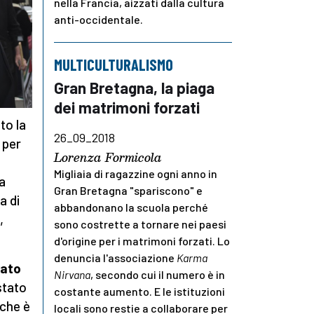
nella Francia, aizzati dalla cultura
anti-occidentale.
MULTICULTURALISMO
Gran Bretagna, la piaga
dei matrimoni forzati
to la
26_09_2018
 per
Lorenza Formicola
Migliaia di ragazzine ogni anno in
a
Gran Bretagna "spariscono" e
a di
abbandonano la scuola perché
,
sono costrette a tornare nei paesi
d'origine per i matrimoni forzati. Lo
denuncia l'associazione
Karma
rato
Nirvana
, secondo cui il numero è in
stato
costante aumento. E le istituzioni
 che è
locali sono restie a collaborare per