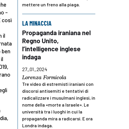
che
mettere un freno alla piaga.
mo –
È così
LA MINACCIA
Propaganda iraniana nel
 il
Regno Unito,
ornata
l’intelligence inglese
o ben
indaga
il
019,
27_01_2024
erano
Lorenza Formicola
Tre video di estremisti iraniani con
egli
discorsi antisemiti e tentativi di
radicalizzare i musulmani inglesi, in
nome della «morte a Israele». Le
n
università tra i luoghi in cui la
dia,
propaganda mira a radicarsi. E ora
Londra indaga.