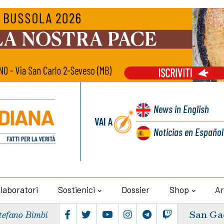
News
in English
VAI A
Noticias
en Español
llaboratori
Sostienici
Dossier
Shop
Ar
San Ga
tefano Bimbi