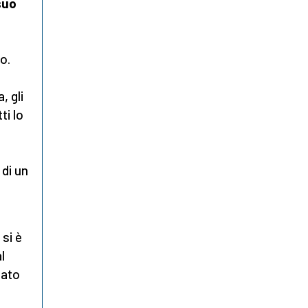
suo
no.
, gli
ti lo
 di un
si è
l
dato