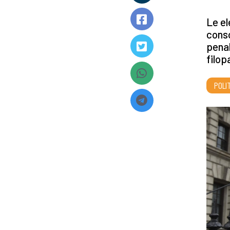
Le el
conso
penal
filop
POLI