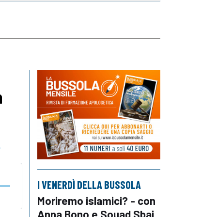
a
o
I VENERDÌ DELLA BUSSOLA
Moriremo islamici? - con
Anna Bono e Souad Sbai