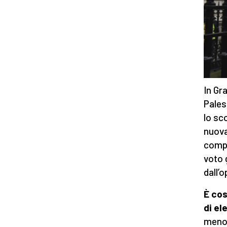
In Gr
Pales
lo sc
nuova
compo
voto 
dall’
È cos
di el
meno 