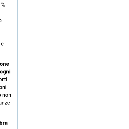
5 %
n
o
 e
ione
 ogni
orti
oni
o non
tanze
mbra