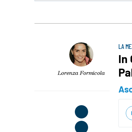
LA M
In
Pa
Lorenza Formicola
Asc